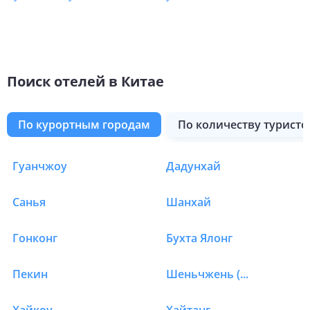
Поиск отелей в Китае
по курортным городам
по количеству туристо
Гуйлинь
Гуйян
Сучжоу
ХухХото
Хэфэй
Чжанцзяцзе
Чжуншань
Нинбо
Цзюцзян
Фучжоу
Гуанчжоу
Дадунхай
Отели в Китае в Бухта
Санья
Шанхай
Гонконг
Бухта Ялонг
Пекин
Шеньчжень (Свензхен)