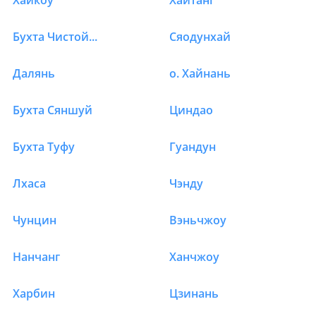
Хайкоу
Хайтанг
Бухта Чистой воды
Сяодунхай
Далянь
о. Хайнань
Бухта Сяншуй
Циндао
Бухта Туфу
Гуандун
Лхаса
Чэнду
Чунцин
Вэньчжоу
Нанчанг
Ханчжоу
Харбин
Цзинань