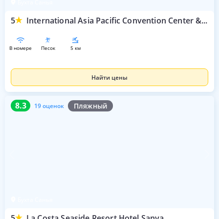
Бухта Санья
5
International Asia Pacific Convention Center & HNA Resort
в номере
песок
5 км
Найти цены
8.3
19 оценок
8.3
Пляжный
19 оценок
Бухта Санья
5
La Costa Seaside Resort Hotel Sanya