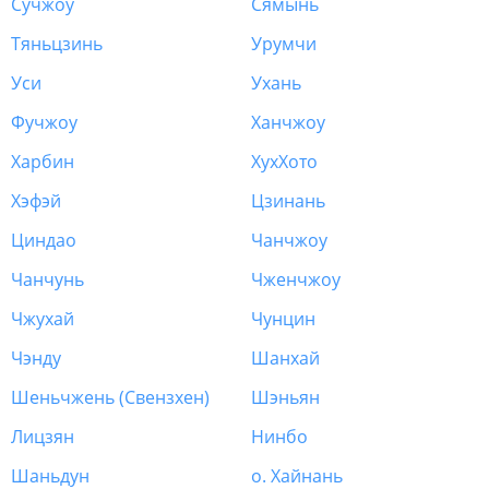
Сучжоу
Сямынь
Тяньцзинь
Урумчи
Уси
Ухань
Фучжоу
Ханчжоу
Харбин
ХухХото
Хэфэй
Цзинань
Циндао
Чанчжоу
Чанчунь
Чженчжоу
Чжухай
Чунцин
Чэнду
Шанхай
Шеньчжень (Свензхен)
Шэньян
Лицзян
Нинбо
Шаньдун
о. Хайнань