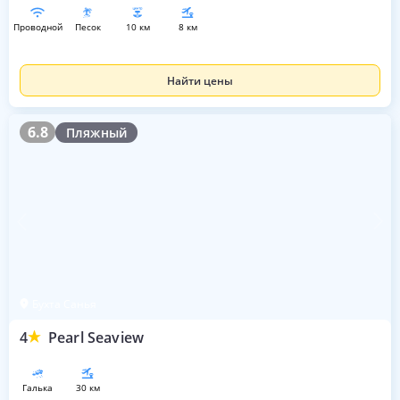
проводной
песок
10 км
8 км
Найти цены
6.8
6.8
Пляжный
Бухта Санья
4
Pearl Seaview
галька
30 км