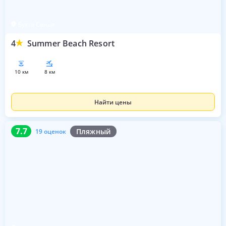
Бухта Санья
4
Summer Beach Resort
10 км
8 км
Найти цены
7.7
19 оценок
7.7
Пляжный
19 оценок