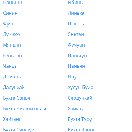
Наньнин
Ибинь
Синин
Линьхэ
Фуян
Цзюцзян
Лучжоу
Яньтай
Мяньян
Фучуан
Юньчэн
Наньтун
Чандэ
Наньян
Джиань
Ичунь
Дадунхай
Хулун-Буир
Бухта Санья
Сяодунхай
Бухта Чистой воды
Хайкоу
Хайтанг
Бухта Туфу
Бухта Сяншуй
Бухта Ялонг