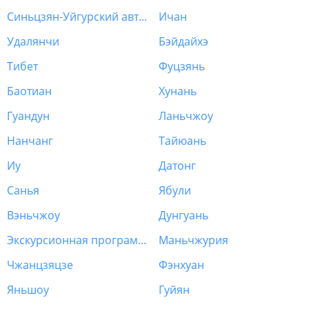
Синьцзян-Уйгурский автономный район (Урумчи)
Ичан
Удалянчи
Бэйдайхэ
Тибет
Фуцзянь
Баотиан
Хунань
Гуандун
Ланьчжоу
Нанчанг
Тайюань
Иу
Датонг
Санья
Ябули
Вэньчжоу
Дунгуань
Экскурсионная программа Китай
Маньчжурия
Чжанцзяцзе
Фэнхуан
Яньшоу
Гуйян