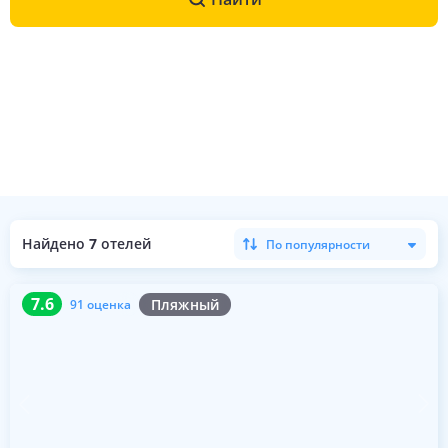
Найдено
7
отелей
По популярности
7.6
91 оценка
7.6
Пляжный
91 оценка