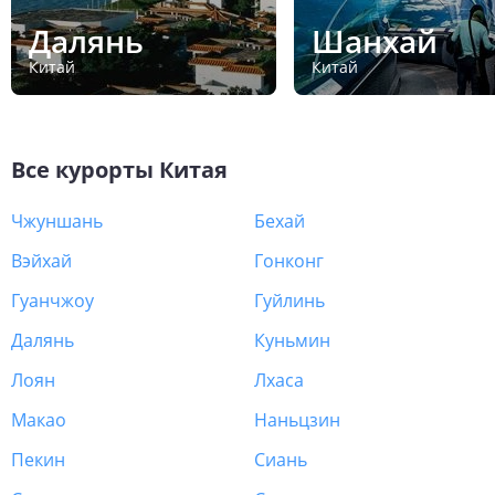
Далянь
Шанхай
Китай
Китай
Все курорты
Китая
Чжуншань
Бехай
Вэйхай
Гонконг
Гуанчжоу
Гуйлинь
Далянь
Куньмин
Лоян
Лхаса
Макао
Наньцзин
Пекин
Сиань