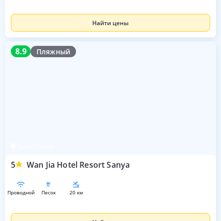
Найти цены
8.9
8.9
Пляжный
Бухта Санья
5
Wan Jia Hotel Resort Sanya
проводной
песок
20 км