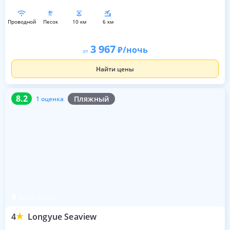
проводной
песок
10 км
6 км
3 967
/ночь
от
Найти цены
8.2
1 оценка
8.2
Пляжный
1 оценка
Бухта Санья
4
Longyue Seaview