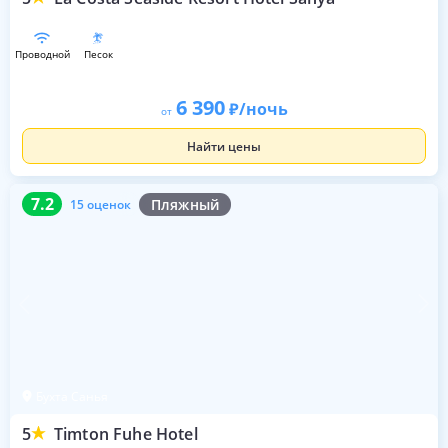
проводной
песок
6 390
/ночь
от
Найти цены
7.2
15 оценок
7.2
Пляжный
15 оценок
Бухта Санья
5
Timton Fuhe Hotel