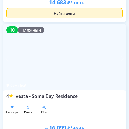
14 683
/ночь
от
Найти цены
10
10
Пляжный
Сома Бей
4
Vesta - Soma Bay Residence
в номере
песок
52 км
16 099
/ночь
от