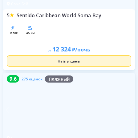
Сома Бей
5
Sentido Caribbean World Soma Bay
песок
45 км
12 324
/ночь
от
Найти цены
9.6
275 оценок
9.6
Пляжный
275 оценок