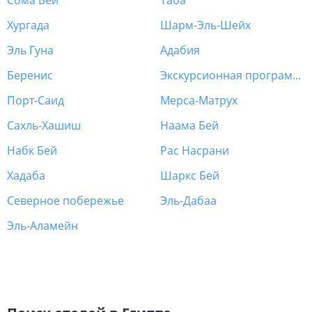
Сома Бей
Таба
Хургада
Шарм-Эль-Шейх
Эль Гуна
Адабия
Беренис
Экскурсионная программа Египет
Порт-Саид
Мерса-Матрух
Сахль-Хашиш
Наама Бей
Набк Бей
Рас Насрани
Хадаба
Шаркс Бей
Северное побережье
Эль-Дабаа
Эль-Аламейн