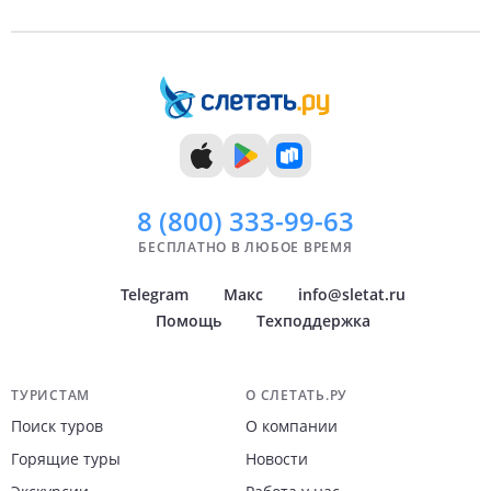
7 дней
Июль
8 дней
Август
9 дней
Сентябрь
10 дней
Октябрь
11 дней
Ноябрь
12 дней
Декабрь
13 дней
14 дней
8 (800)
333-99-63
БЕСПЛАТНО В ЛЮБОЕ ВРЕМЯ
Telegram
Макс
info@sletat.ru
Помощь
Техподдержка
Навигация по сайту
ТУРИСТАМ
О СЛЕТАТЬ.РУ
Поиск туров
О компании
Горящие туры
Новости