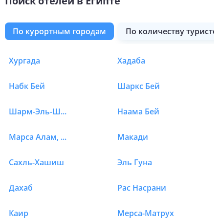
Поиск отелей в Египте
по курортным городам
по количеству туристо
Хургада
Хадаба
Отели в Египте в Сома
Набк Бей
Шаркс Бей
Шарм-Эль-Шейх
Наама Бей
Марса Алам, Эль Кусейр
Макади
Сахль-Хашиш
Эль Гуна
Дахаб
Рас Насрани
Каир
Мерса-Матрух