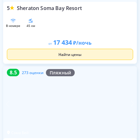
5
Sheraton Soma Bay Resort
в номере
45 км
17 434
/ночь
от
Найти цены
8.5
273 оценки
8.5
Пляжный
273 оценки
Сома Бей