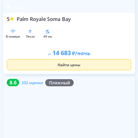
Сома Бей
5
Palm Royale Soma Bay
в номере
песок
49 км
14 683
/ночь
от
Найти цены
8.6
332 оценки
8.6
Пляжный
332 оценки