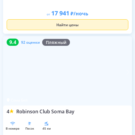
17 941
/ночь
от
Найти цены
9.4
92 оценки
9.4
Пляжный
92 оценки
Сома Бей
4
Robinson Club Soma Bay
в номере
песок
45 км