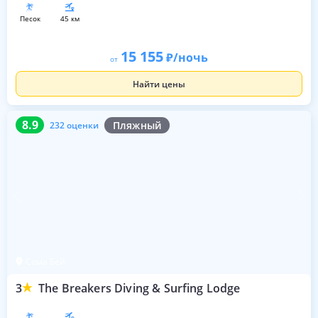
песок
45 км
15 155
/ночь
от
Найти цены
8.9
232 оценки
8.9
Пляжный
232 оценки
Сома Бей
3
The Breakers Diving & Surfing Lodge