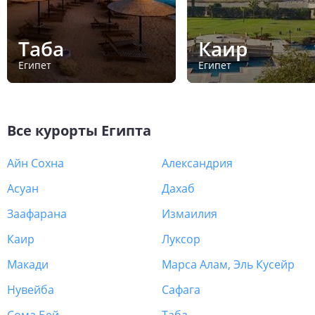
Таба
Каир
Египет
Египет
Все курорты
Египта
Айн Сохна
Александрия
Асуан
Дахаб
Заафарана
Измаилия
Каир
Луксор
Макади
Марса Алам, Эль Кусейр
Нувейба
Сафага