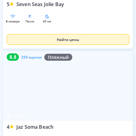
5
Seven Seas Jolie Bay
в номере
песок
49 км
Найти цены
8.8
259 оценок
8.8
Пляжный
259 оценок
Сома Бей
4
Jaz Soma Beach