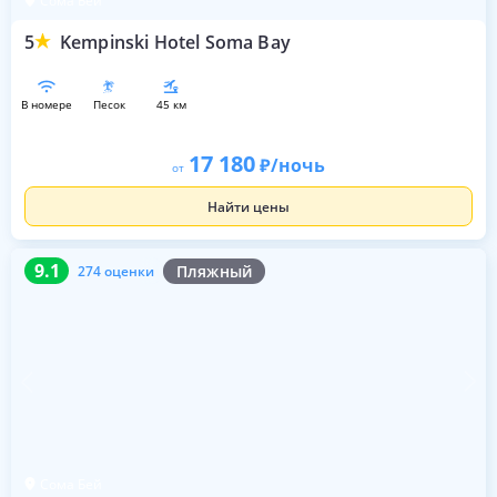
Сома Бей
5
Kempinski Hotel Soma Bay
в номере
песок
45 км
17 180
/ночь
от
Найти цены
9.1
274 оценки
9.1
Пляжный
274 оценки
Сома Бей