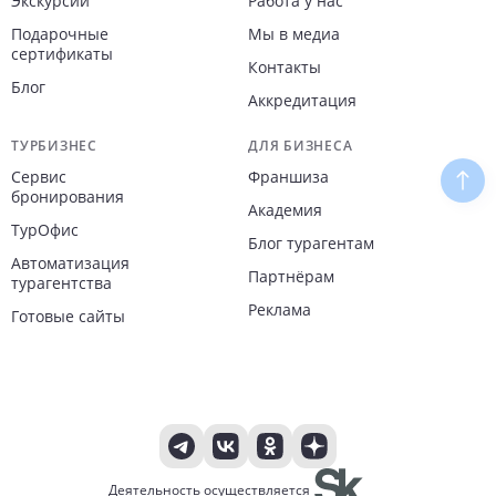
Экскурсии
Работа у нас
Подарочные
Мы в медиа
сертификаты
Контакты
Блог
Аккредитация
ТУРБИЗНЕС
ДЛЯ БИЗНЕСА
Сервис
Франшиза
Наве
бронирования
Академия
ТурОфис
Блог турагентам
Автоматизация
Партнёрам
турагентства
Реклама
Готовые сайты
Деятельность осуществляется