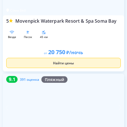
Сома Бей
5
Movenpick Waterpark Resort & Spa Soma Bay
везде
песок
45 км
20 750
/ночь
от
Найти цены
9.1
391 оценка
9.1
Пляжный
391 оценка