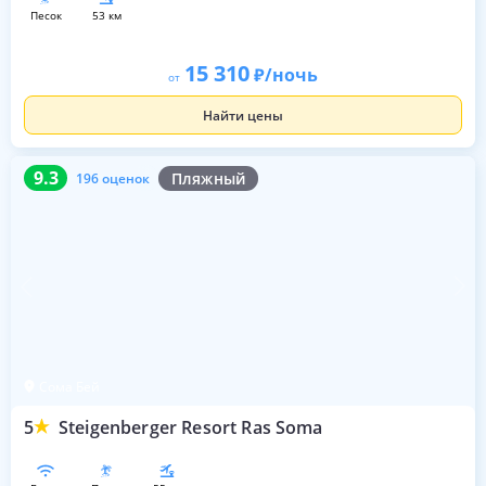
песок
53 км
15 310
/ночь
от
Найти цены
9.3
196 оценок
9.3
Пляжный
196 оценок
Сома Бей
5
Steigenberger Resort Ras Soma