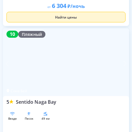
6 304
/ночь
от
Найти цены
10
10
Пляжный
Сома Бей
5
Sentido Naga Bay
везде
песок
49 км