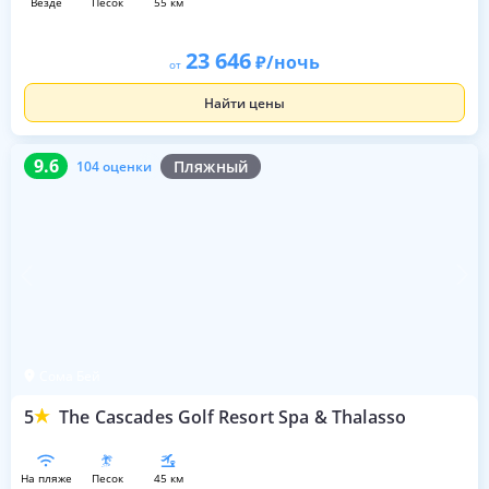
везде
песок
55 км
23 646
/ночь
от
Найти цены
9.6
104 оценки
9.6
Пляжный
104 оценки
Сома Бей
5
The Cascades Golf Resort Spa & Thalasso
на пляже
песок
45 км