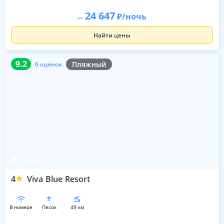
24 647
/ночь
от
Найти цены
9.2
6 оценок
9.2
Пляжный
6 оценок
Сома Бей
4
Viva Blue Resort
в номере
песок
49 км