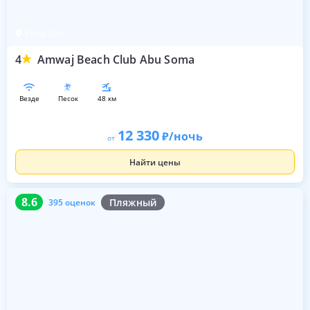
Сома Бей
4
Amwaj Beach Club Abu Soma
везде
песок
48 км
12 330
/ночь
от
Найти цены
8.6
395 оценок
8.6
Пляжный
395 оценок