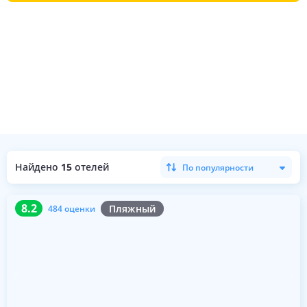
Найдено
15
отелей
По популярности
8.2
484 оценки
8.2
Пляжный
484 оценки