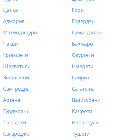
Цалка
Гори
Аджария
Годердзи
Махинджаури
Цихисдзири
Чакви
Бахмаро
Григолети
Озургети
Шекветили
Имерети
Зестафони
Саирме
Самтредиа
Сатаплиа
Артана
Вазисубани
Гурджаани
Качрети
Лагодехи
Напареули
Сагареджо
Тушети