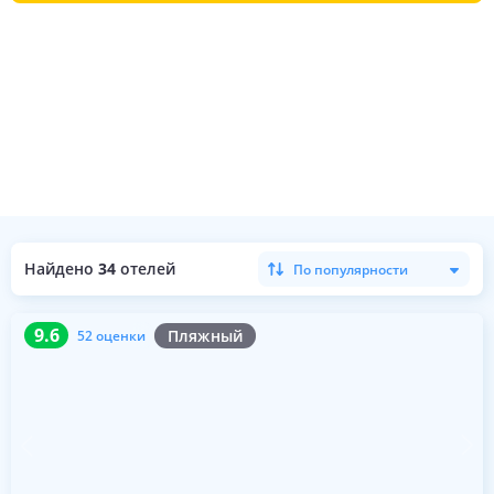
Найдено
34
отелей
По популярности
9.6
52 оценки
9.6
Пляжный
52 оценки