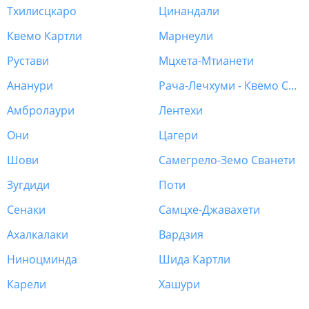
Тхилисцкаро
Цинандали
Квемо Картли
Марнеули
Рустави
Мцхета-Мтианети
Ананури
Рача-Лечхуми - Квемо Сванети
Амбролаури
Лентехи
Они
Цагери
Шови
Самегрело-Земо Сванети
Зугдиди
Поти
Сенаки
Самцхе-Джавахети
Ахалкалаки
Вардзия
Ниноцминда
Шида Картли
Карели
Хашури