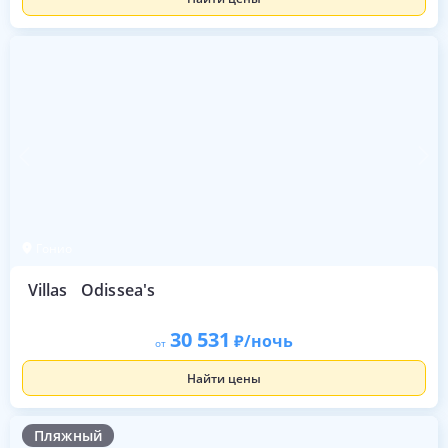
Гонио
Villas
Odissea's
30 531
/ночь
от
Найти цены
Пляжный