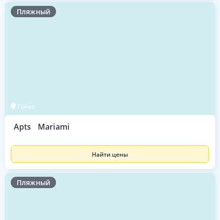
Пляжный
Гонио
Apts
Mariami
Найти цены
Пляжный