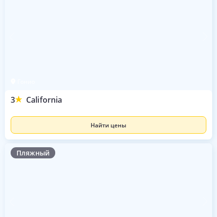
Гонио
3
California
Найти цены
Пляжный