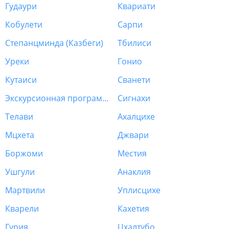
Гудаури
Квариати
Кобулети
Сарпи
Степанцминда (Казбеги)
Тбилиси
Уреки
Гонио
Кутаиси
Сванети
Экскурсионная программа Грузия
Сигнахи
Телави
Ахалцихе
Мцхета
Джвари
Боржоми
Местия
Ушгули
Анаклия
Мартвили
Уплисцихе
Кварели
Кахетия
Гурия
Цхалтубо