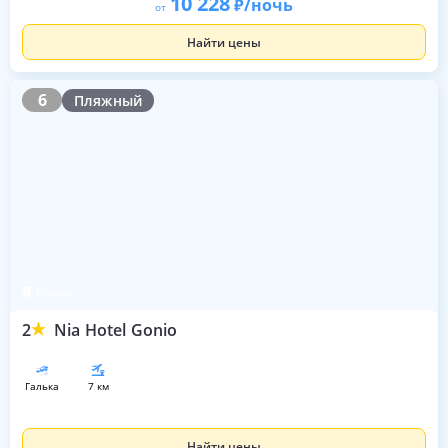
10 228
/ночь
от
Найти цены
6
6
Пляжный
Гонио
2
Nia Hotel Gonio
галька
7 км
Найти цены