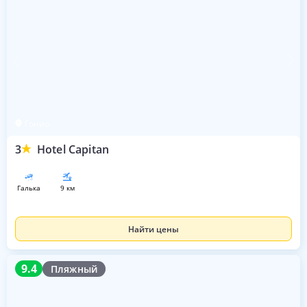
Гонио
3
Hotel Capitan
галька
9 км
Найти цены
9.4
9.4
Пляжный