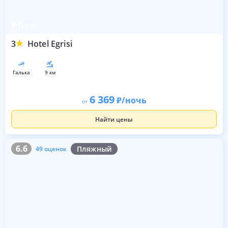
Гонио
3
Hotel Egrisi
галька
9 км
6 369
/ночь
от
Найти цены
6.6
49 оценок
6.6
Пляжный
49 оценок