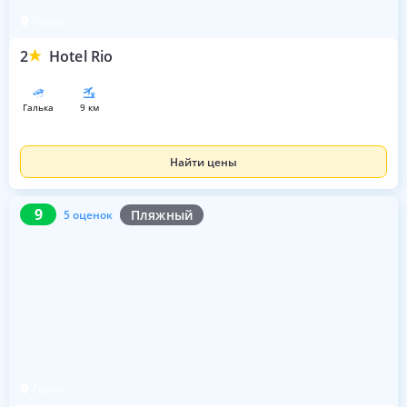
Гонио
2
Hotel Rio
галька
9 км
Найти цены
9
5 оценок
9
Пляжный
5 оценок
Гонио