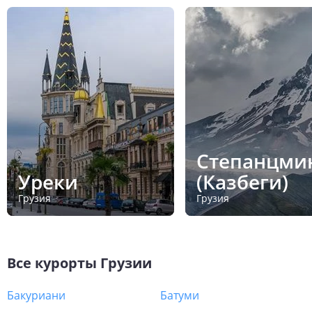
Степанцми
Уреки
(Казбеги)
Грузия
Грузия
Все курорты
Грузии
Бакуриани
Батуми