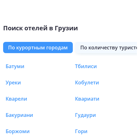
Поиск отелей в Грузии
по курортным городам
по количеству туристо
Батуми
Тбилиси
Отели в Грузии в Гон
Уреки
Кобулети
Кварели
Квариати
Бакуриани
Гудаури
Боржоми
Гори