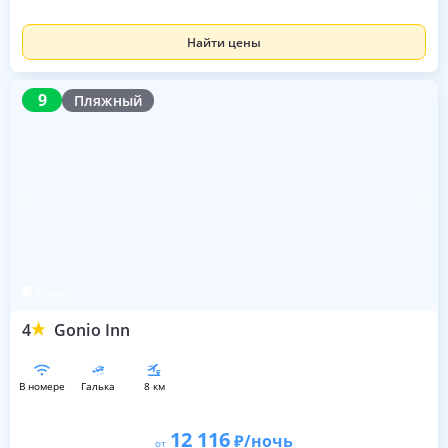
Найти цены
9
9
Пляжный
Гонио
4
Gonio Inn
в номере
галька
8 км
12 116
/ночь
от