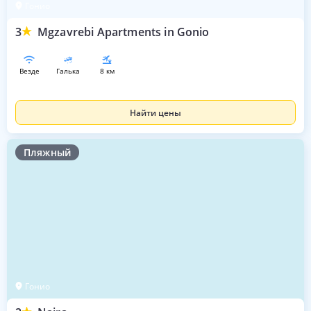
Гонио
3
Mgzavrebi Apartments in Gonio
везде
галька
8 км
Найти цены
Пляжный
Гонио