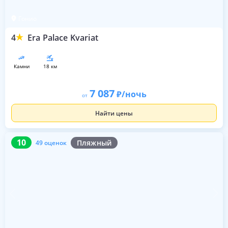
Гонио
4
Era Palace Kvariat
камни
18 км
7 087
/ночь
от
Найти цены
10
49 оценок
10
Пляжный
49 оценок