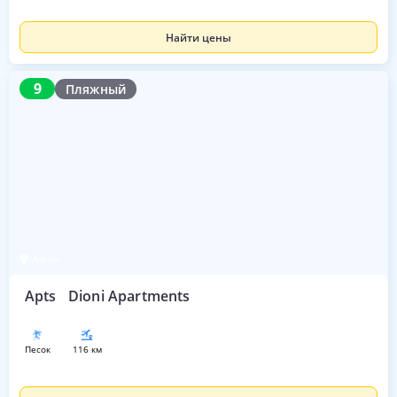
Найти цены
9
9
Пляжный
Афон
Apts
Dioni Apartments
песок
116 км