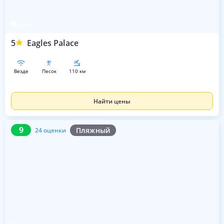
Афон
5
Eagles Palace
везде
песок
110 км
Найти цены
9
24 оценки
9
Пляжный
24 оценки