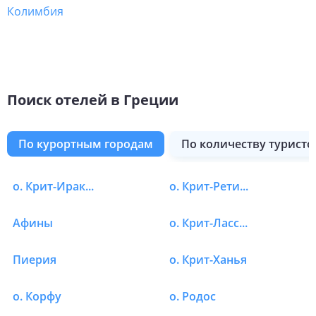
Колимбия
Поиск отелей в Греции
по курортным городам
по количеству туристо
о. Кефалония
Китира
о. Патмос
о. Эвия
о. Тасос
Янина
Родос
о. Парос
Пелла-Аридея
Лутраки
о. Крит-Ираклион
о. Крит-Ретимно
Отели в Греции в Афо
Афины
о. Крит-Лассити
Пиерия
о. Крит-Ханья
о. Корфу
о. Родос