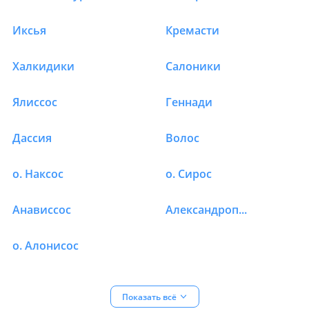
Иксья
Кремасти
Халкидики
Салоники
Ялиссос
Геннади
Дассия
Волос
о. Наксос
о. Сирос
Анависсос
Александрополис
о. Алонисос
Показать
всё