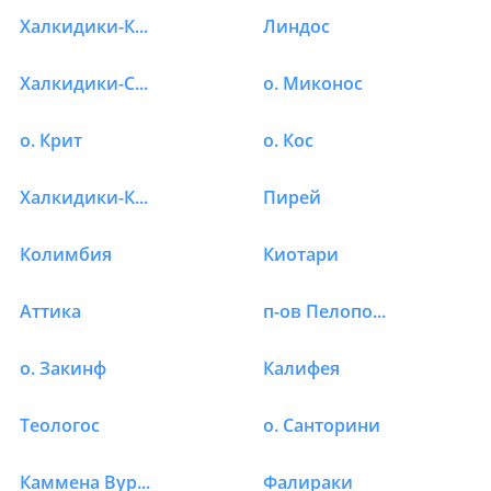
Халкидики-Кассандра
Линдос
Халкидики-Ситония
о. Миконос
о. Крит
о. Кос
Халкидики-Калликратия
Пирей
Колимбия
Киотари
Аттика
п-ов Пелопоннес
о. Закинф
Калифея
Теологос
о. Санторини
Каммена Вурла
Фалираки