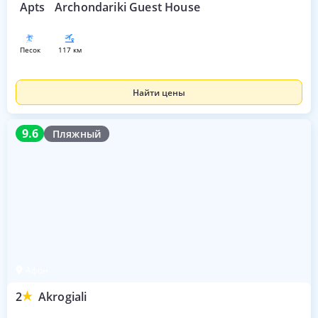
Apts
Archondariki Guest House
песок
117 км
Найти цены
9.6
9.6
Пляжный
Афон
2
Akrogiali