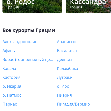
о. Родос
Кассандра
Греция
Греция
Все курорты
Греции
Александрополис
Анависсос
Афины
Василитса
Ворас (горнолыжный центр)
Дельфы
Кавала
Каламбака
Кастория
Лутраки
о. Икария
о. Иос
о. Патмос
Пиерия
Парнас
Пигадия/Вермио