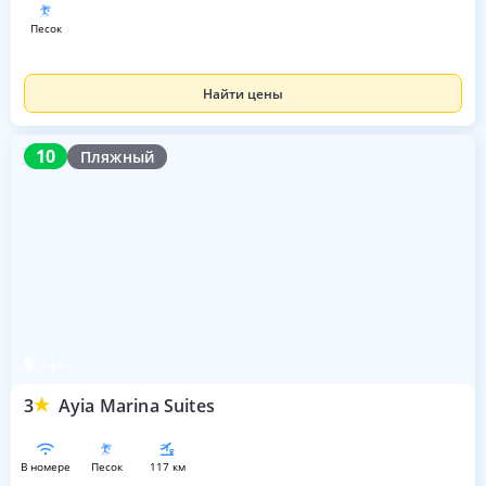
песок
Найти цены
10
10
Пляжный
Афон
3
Ayia Marina Suites
в номере
песок
117 км