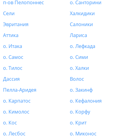
п-ов Пелопоннес
о. Санторини
Сели
Халкидики
Эвритания
Салоники
Аттика
Лариса
о. Итака
о. Лефкада
о. Самос
о. Сими
о. Тилос
о. Халки
Дассия
Волос
Пелла-Аридея
о. Закинф
о. Карпатос
о. Кефалония
о. Кимолос
о. Корфу
о. Кос
о. Крит
о. Лесбос
о. Миконос