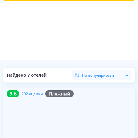
Найдено
7
отелей
По популярности
9.6
292 оценки
9.6
Пляжный
292 оценки