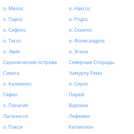
о. Милос
о. Наксос
о. Парос
о. Родос
о. Сифнос
о. Скиатос
о. Тасос
о. Фолегандрос
о. Эвия
о. Эгина
Саронические острова
Северные Спорады
Сивота
Чамурлу Рема
о. Калимнос
о. Сирос
Гифио
Пирей
о. Панагия
Варкиза
Лагонисси
Лефкими
о. Пакси
Катаколон