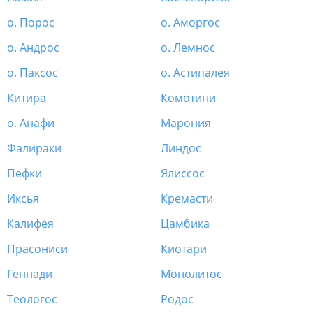
о. Порос
о. Аморгос
о. Андрос
о. Лемнос
о. Паксос
о. Астипалея
Китира
Комотини
о. Анафи
Марония
Фалираки
Линдос
Пефки
Ялиссос
Иксья
Кремасти
Калифея
Цамбика
Прасониси
Киотари
Геннади
Монолитос
Теологос
Родос