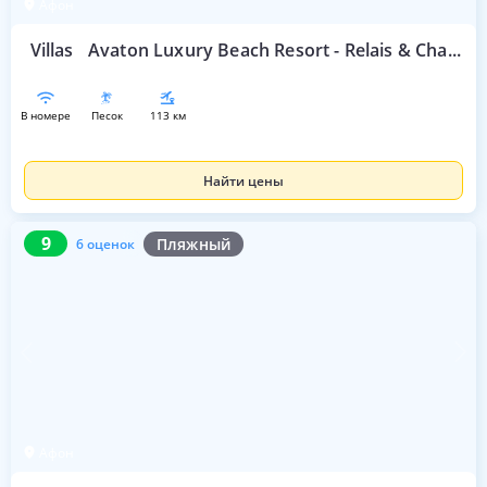
Афон
Villas
Avaton Luxury Beach Resort - Relais & Chateaux
в номере
песок
113 км
Найти цены
9
6 оценок
9
Пляжный
6 оценок
Афон