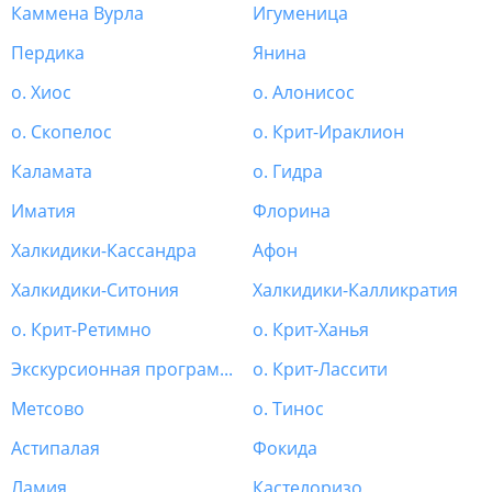
Каммена Вурла
Игуменица
Пердика
Янина
о. Хиос
о. Алонисос
о. Скопелос
о. Крит-Ираклион
Каламата
о. Гидра
Иматия
Флорина
Халкидики-Кассандра
Афон
Халкидики-Ситония
Халкидики-Калликратия
о. Крит-Ретимно
о. Крит-Ханья
Экскурсионная программа Греция
о. Крит-Лассити
Метсово
о. Тинос
Астипалая
Фокида
Ламия
Кастелоризо