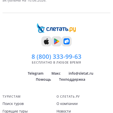
актуальны на 10.08.2026.
7 дней
Июль
8 дней
Август
9 дней
Сентябрь
10 дней
Октябрь
11 дней
Ноябрь
12 дней
Декабрь
13 дней
14 дней
8 (800)
333-99-63
БЕСПЛАТНО В ЛЮБОЕ ВРЕМЯ
Telegram
Макс
info@sletat.ru
Помощь
Техподдержка
Навигация по сайту
ТУРИСТАМ
О СЛЕТАТЬ.РУ
Поиск туров
О компании
Горящие туры
Новости