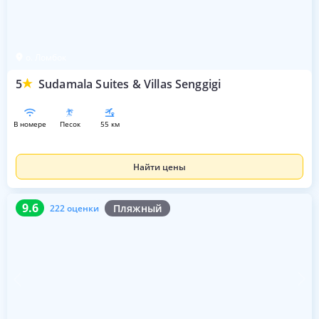
о. Ломбок
5
Sudamala Suites & Villas Senggigi
в номере
песок
55 км
Найти цены
9.6
222 оценки
9.6
Пляжный
222 оценки