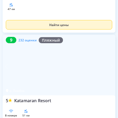
47 км
Найти цены
9
232 оценки
9
Пляжный
232 оценки
о. Ломбок
5
Katamaran Resort
в номере
51 км