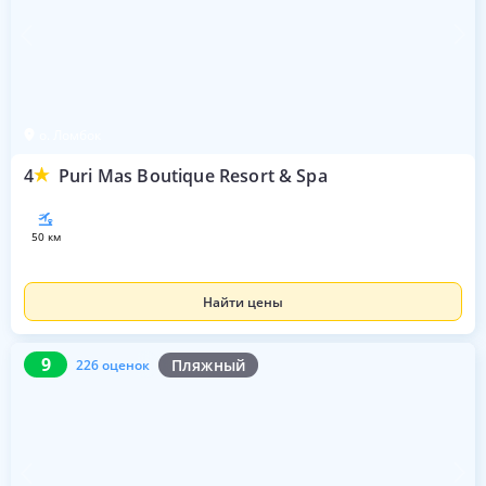
о. Ломбок
4
Puri Mas Boutique Resort & Spa
50 км
Найти цены
9
226 оценок
9
Пляжный
226 оценок