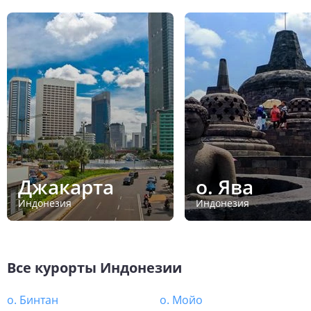
Джакарта
о. Ява
Индонезия
Индонезия
Все курорты
Индонезии
о. Бинтан
о. Мойо