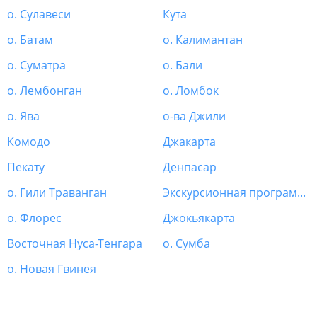
о. Сулавеси
Кута
о. Батам
о. Калимантан
о. Суматра
о. Бали
о. Лембонган
о. Ломбок
о. Ява
о-ва Джили
Комодо
Джакарта
Пекату
Денпасар
о. Гили Траванган
Экскурсионная программа Индонезия
о. Флорес
Джокьякарта
Восточная Нуса-Тенгара
о. Сумба
о. Новая Гвинея