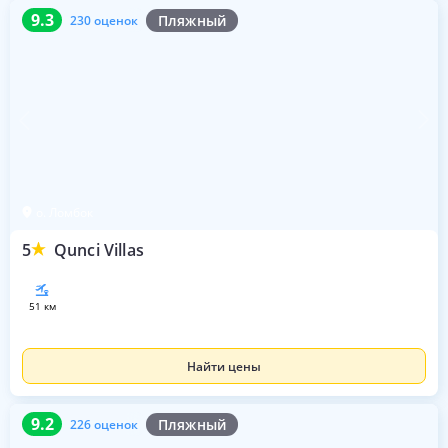
9.3
230 оценок
9.3
Пляжный
230 оценок
о. Ломбок
5
Qunci Villas
51 км
Найти цены
9.2
226 оценок
9.2
Пляжный
226 оценок