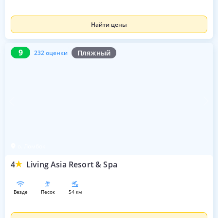
Найти цены
9
232 оценки
9
Пляжный
232 оценки
о. Ломбок
4
Living Asia Resort & Spa
везде
песок
54 км