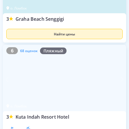
о. Ломбок
3
Graha Beach Senggigi
Найти цены
6
68 оценок
6
Пляжный
68 оценок
о. Ломбок
3
Kuta Indah Resort Hotel