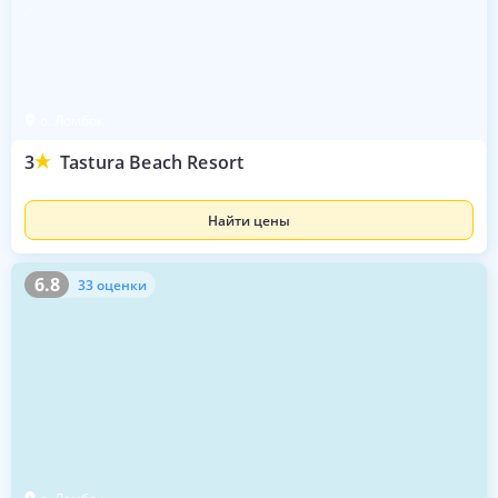
о. Ломбок
3
Tastura Beach Resort
Найти цены
6.8
33 оценки
6.8
33 оценки