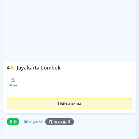
о. Ломбок
4
Jayakarta Lombok
42 км
Найти цены
8.8
100 оценок
8.8
Пляжный
100 оценок