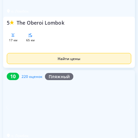
о. Ломбок
5
The Oberoi Lombok
17 км
65 км
Найти цены
10
220 оценок
10
Пляжный
220 оценок
о. Ломбок