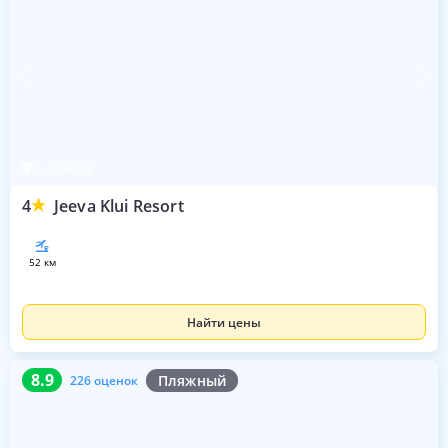
о. Ломбок
4
Jeeva Klui Resort
52 км
Найти цены
8.9
226 оценок
8.9
Пляжный
226 оценок