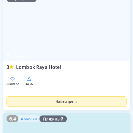
о. Ломбок
3
Lombok Raya Hotel
в номере
34 км
Найти цены
6.4
4 оценки
6.4
Пляжный
4 оценки