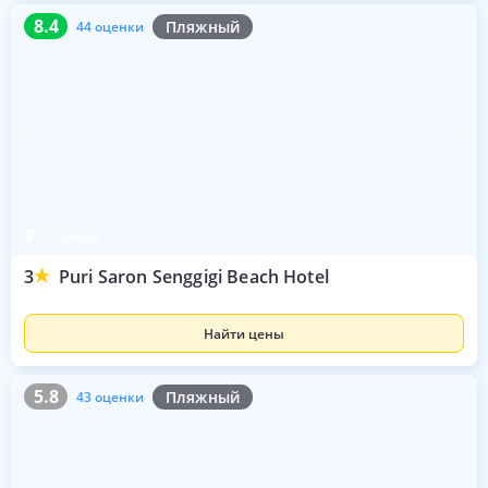
8.4
44 оценки
8.4
Пляжный
44 оценки
о. Ломбок
3
Puri Saron Senggigi Beach Hotel
Найти цены
5.8
43 оценки
5.8
Пляжный
43 оценки