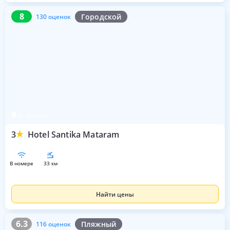
8
130 оценок
8
Городской
130 оценок
о. Ломбок
3
Hotel Santika Mataram
в номере
33 км
Найти цены
6.3
116 оценок
6.3
Пляжный
116 оценок