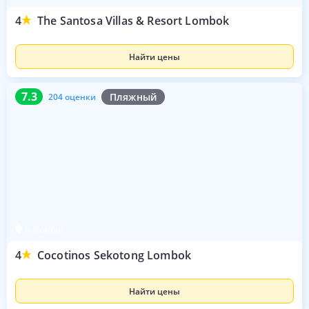
4
The Santosa Villas & Resort Lombok
Найти цены
7.3
204 оценки
7.3
Пляжный
204 оценки
о. Ломбок
4
Cocotinos Sekotong Lombok
Найти цены