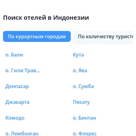
Поиск отелей в Индонезии
по курортным городам
по количеству туристо
о. Бали
Кута
Отели в Индонезии в 
о. Гили Траванган
о. Ява
Денпасар
о. Сумба
Джакарта
Пекату
Комодо
о. Бинтан
о. Лембонган
о. Флорес