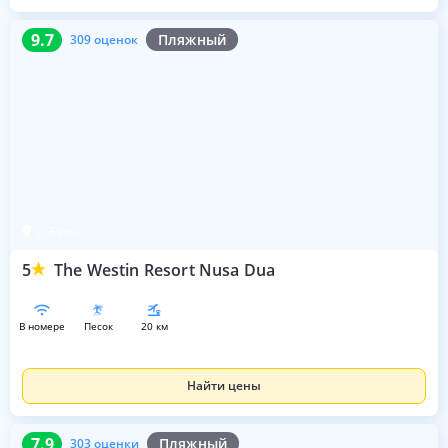
9.7
309 оценок
9.7
Пляжный
309 оценок
о. Бали
5
The Westin Resort Nusa Dua
в номере
песок
20 км
Найти цены
7.9
303 оценки
7.9
Пляжный
303 оценки