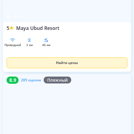
о. Бали
5
Maya Ubud Resort
проводной
2 км
45 км
Найти цены
8.9
285 оценок
8.9
Пляжный
285 оценок