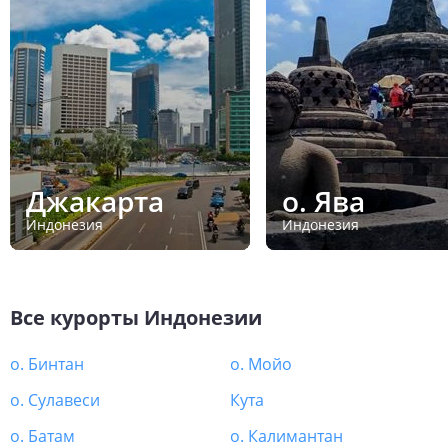
Джакарта
о. Ява
Индонезия
Индонезия
Все курорты
Индонезии
о. Бинтан
о. Мойо
о. Сулавеси
Кута
о. Батам
о. Калимантан