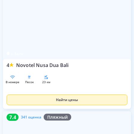
о. Бали
4
Novotel Nusa Dua Bali
в номере
песок
23 км
Найти цены
7.4
341 оценка
7.4
Пляжный
341 оценка