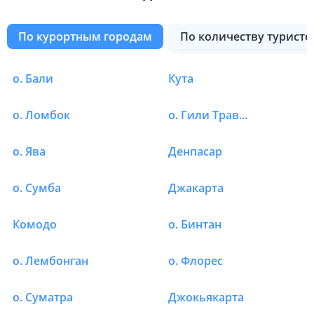
по курортным городам
по количеству туристо
о. Бали
Кута
Отели в Индонезии в
о. Ломбок
о. Гили Траванган
о. Ява
Денпасар
о. Сумба
Джакарта
Комодо
о. Бинтан
о. Лембонган
о. Флорес
о. Суматра
Джокьякарта