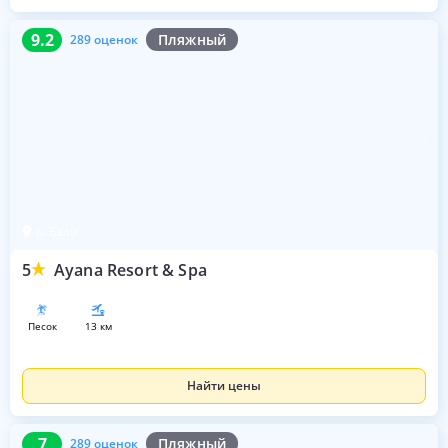
9.2
289 оценок
9.2
Пляжный
289 оценок
о. Бали
5
Ayana Resort & Spa
песок
13 км
Найти цены
7
289 оценок
7
Пляжный
289 оценок