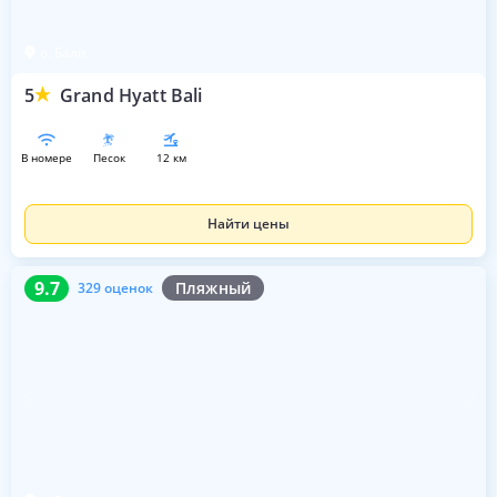
о. Бали
5
Grand Hyatt Bali
в номере
песок
12 км
Найти цены
9.7
329 оценок
9.7
Пляжный
329 оценок