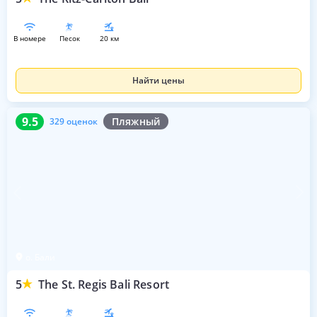
в номере
песок
20 км
Найти цены
9.5
329 оценок
9.5
Пляжный
329 оценок
о. Бали
5
The St. Regis Bali Resort