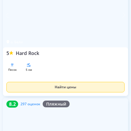
о. Бали
5
Hard Rock
песок
5 км
Найти цены
8.2
297 оценок
8.2
Пляжный
297 оценок