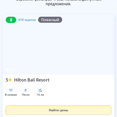
предложения.
8
410 оценок
8
Пляжный
410 оценок
о. Бали
5
Hilton Bali Resort
в номере
песок
16 км
Найти цены