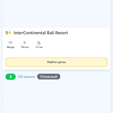
о. Бали
5
InterContinental Bali Resort
везде
песок
15 км
Найти цены
8
332 оценки
8
Пляжный
332 оценки