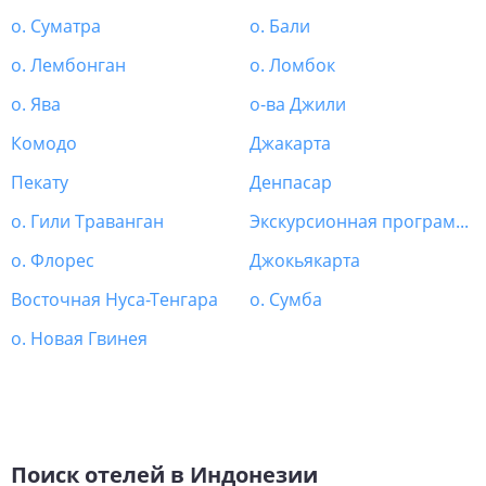
о. Суматра
о. Бали
о. Лембонган
о. Ломбок
о. Ява
о-ва Джили
Комодо
Джакарта
Пекату
Денпасар
о. Гили Траванган
Экскурсионная программа Индонезия
о. Флорес
Джокьякарта
Восточная Нуса-Тенгара
о. Сумба
о. Новая Гвинея
Поиск отелей в Индонезии