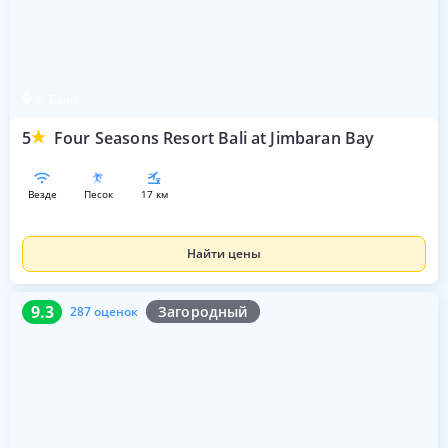
о. Бали
5
Four Seasons Resort Bali at Jimbaran Bay
везде
песок
17 км
Найти цены
9.3
287 оценок
9.3
Загородный
287 оценок