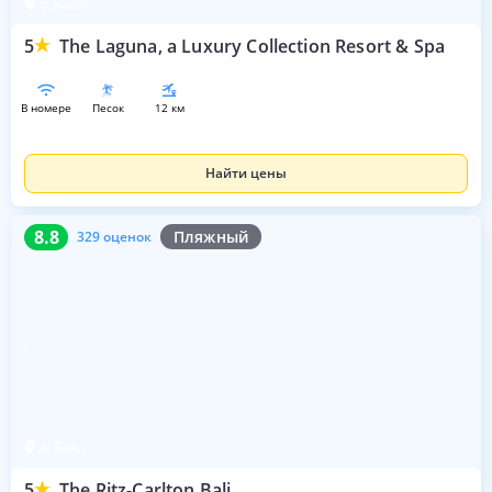
о. Бали
5
The Laguna, a Luxury Collection Resort & Spa
в номере
песок
12 км
Найти цены
8.8
329 оценок
8.8
Пляжный
329 оценок
о. Бали
5
The Ritz-Carlton Bali