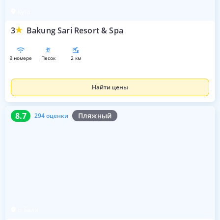
Кута
3
Bakung Sari Resort & Spa
в номере
песок
2 км
Найти цены
8.7
294 оценки
8.7
Пляжный
294 оценки
о. Бали