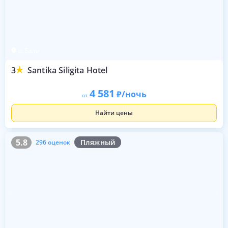
о. Бали
3
Santika Siligita Hotel
4 581
/ночь
от
Найти цены
5.8
296 оценок
5.8
Пляжный
296 оценок