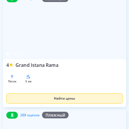
о. Бали
4
Grand Istana Rama
песок
5 км
Найти цены
8
288 оценок
8
Пляжный
288 оценок