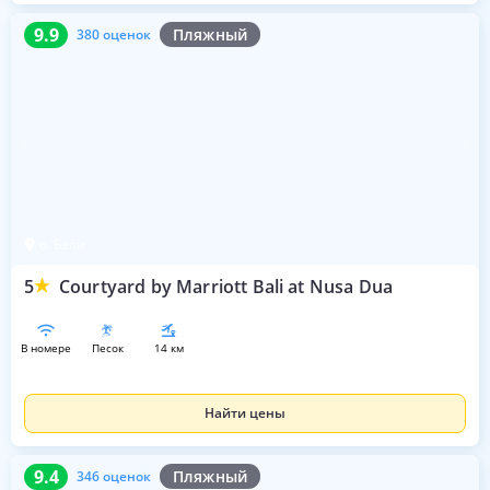
9.9
380 оценок
9.9
Пляжный
380 оценок
о. Бали
5
Courtyard by Marriott Bali at Nusa Dua
в номере
песок
14 км
Найти цены
9.4
346 оценок
9.4
Пляжный
346 оценок