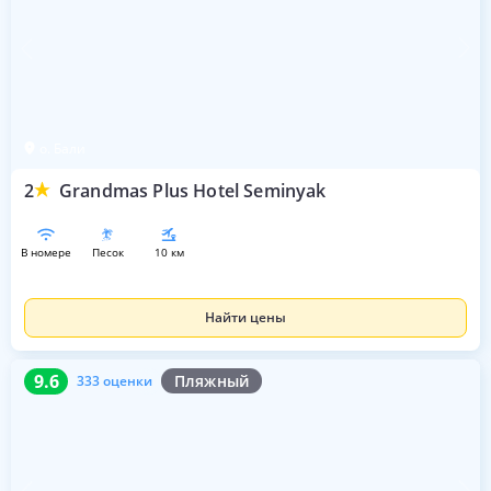
о. Бали
2
Grandmas Plus Hotel Seminyak
в номере
песок
10 км
Найти цены
9.6
333 оценки
9.6
Пляжный
333 оценки