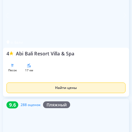
о. Бали
4
Abi Bali Resort Villa & Spa
песок
17 км
Найти цены
9.6
288 оценок
9.6
Пляжный
288 оценок