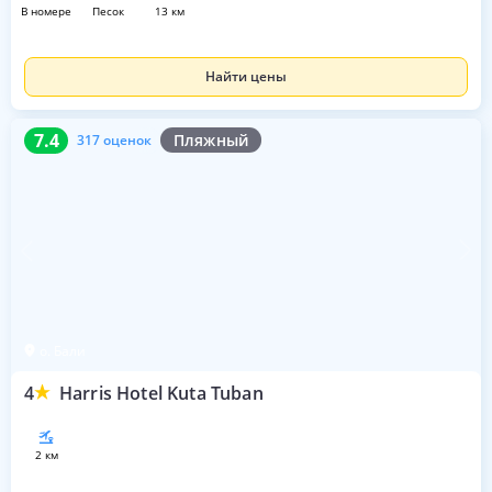
в номере
песок
13 км
Найти цены
7.4
317 оценок
7.4
Пляжный
317 оценок
о. Бали
4
Harris Hotel Kuta Tuban
2 км