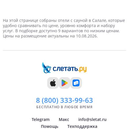
1 турист
1 день
На выходные
Январь
Новый год
2 дня
Самые дешевые
2 туриста
Февраль
Дешевые
Майские праздники
Отели в Омане в Салала
Отели в Омане в Салала
Отели в Омане в Салала
Отели в Омане в Салала
Отели в Омане в Салала
Отели в Омане в Салала
3 туриста
3 дня
Март
Недорогие
4 дня
4 туриста
Апрель
Дорогие
На этой странице собраны отели с сауной в Салале, которые
удобно сравнивать по цене, уровню комфорта и набору
услуг. В подборке доступно 9 вариантов по низким ценам.
5 дней
Май
6 дней
Самые дорогие
Июнь
Цены на размещение актуальны на 10.08.2026.
7 дней
Июль
8 дней
Август
9 дней
Сентябрь
10 дней
Октябрь
11 дней
Ноябрь
12 дней
Декабрь
13 дней
14 дней
8 (800)
333-99-63
БЕСПЛАТНО В ЛЮБОЕ ВРЕМЯ
Telegram
Макс
info@sletat.ru
Помощь
Техподдержка