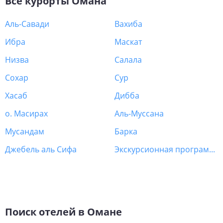
Все курорты
Омана
Аль-Савади
Вахиба
Ибра
Маскат
Низва
Салала
Сохар
Сур
Хасаб
Дибба
о. Масирах
Аль-Муссана
Мусандам
Барка
Джебель аль Сифа
Экскурсионная программа Оман
Поиск отелей в Омане