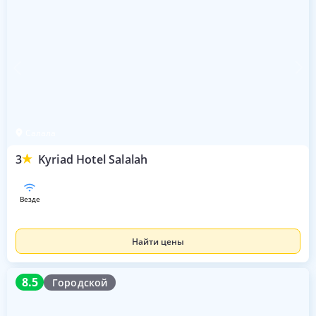
Салала
3
Kyriad Hotel Salalah
везде
Найти цены
8.5
8.5
Городской