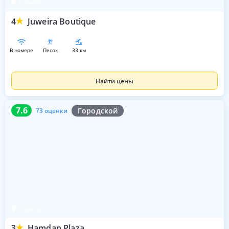
Салала
4
Juweira Boutique
в номере
песок
33 км
Найти цены
7.6
73 оценки
7.6
Городской
73 оценки
Салала
3
Hamdan Plaza