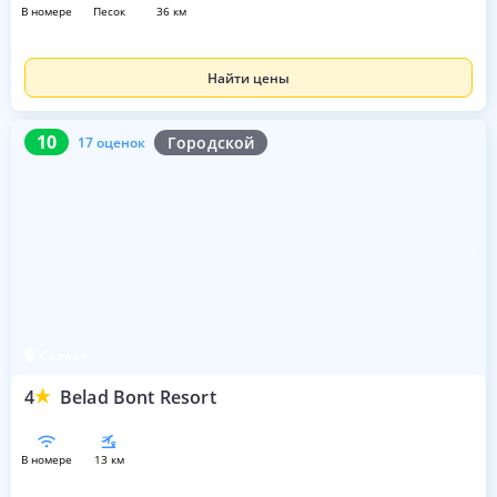
в номере
песок
36 км
Найти цены
10
17 оценок
10
Городской
17 оценок
Салала
4
Belad Bont Resort
в номере
13 км