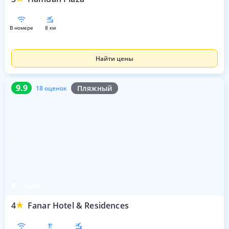
в номере
8 км
Найти цены
9.9
18 оценок
9.9
Пляжный
18 оценок
Салала
4
Fanar Hotel & Residences