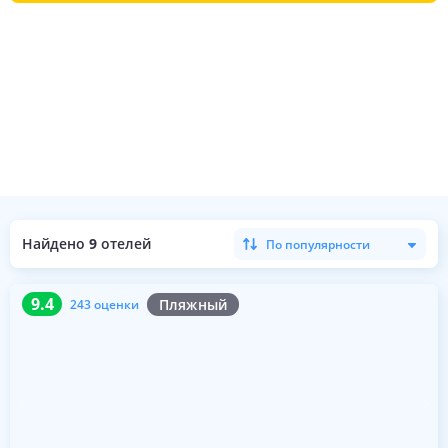
Найдено
9
отелей
По популярности
9.4
243 оценки
9.4
Пляжный
243 оценки