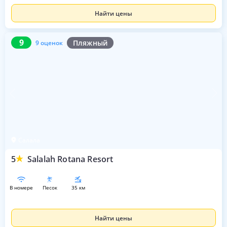
Найти цены
9
9 оценок
9
Пляжный
9 оценок
Салала
5
Salalah Rotana Resort
в номере
песок
35 км
Найти цены