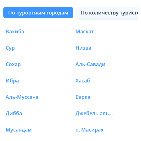
по курортным городам
по количеству туристо
Вахиба
Маскат
Отели в Омане в Сала
Сур
Низва
Сохар
Аль-Савади
Ибра
Хасаб
Аль-Муссана
Барка
Дибба
Джебель аль Сифа
Мусандам
о. Масирах