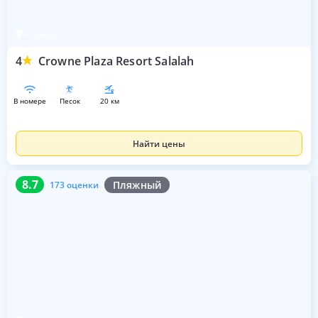
Салала
4
Crowne Plaza Resort Salalah
в номере
песок
20 км
Найти цены
8.7
173 оценки
8.7
Пляжный
173 оценки