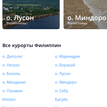
о. Лусон
о. Миндоро
Филиппины
Филиппины
Все курорты
Филиппин
о. Диполог
о. Мариндуке
о. Негрос
о. Боракай
о. Бохоль
о. Лусон
о. Минданао
о. Миндоро
о. Палаван
о. Себу
Илокос
Багуйо