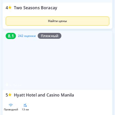
4
Two Seasons Boracay
Найти цены
8.1
242 оценки
8.1
Пляжный
242 оценки
о. Лусон
5
Hyatt Hotel and Casino Manila
проводной
13 км