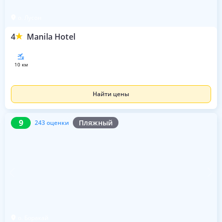
о. Лусон
4
Manila Hotel
10 км
Найти цены
9
243 оценки
9
Пляжный
243 оценки
о. Боракай