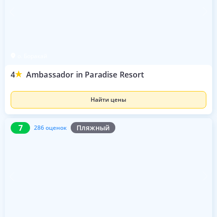
о. Боракай
4
Ambassador in Paradise Resort
Найти цены
7
286 оценок
7
Пляжный
286 оценок