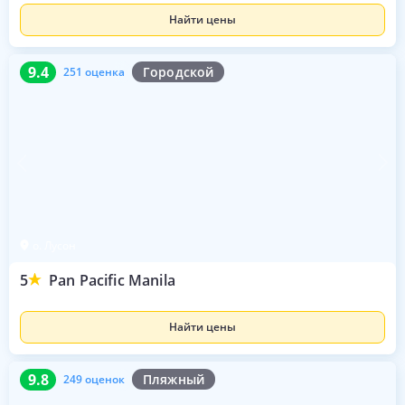
Найти цены
9.4
251 оценка
9.4
Городской
251 оценка
о. Лусон
5
Pan Pacific Manila
Найти цены
9.8
249 оценок
9.8
Пляжный
249 оценок