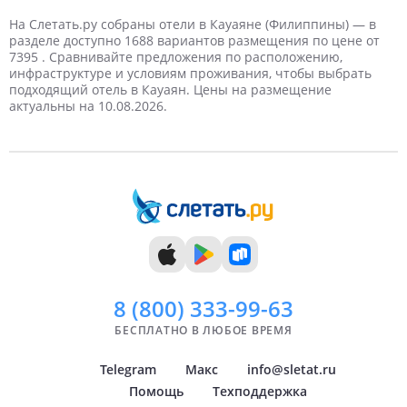
3 туриста
3 дня
Март
Недорогие
Кафе
Баня
Караоке
Терраса
Массаж
4 дня
Отели 4 звезды
На 3 береговой линии
Крытый бассейн
Теннисный корт
Детский бассейн
4 туриста
Апрель
Ночной клуб
С сейфом
Дорогие
Отели 5 звезд
Ресторан
Катание на лыжах
Детская кроватка в номере
Панорамный бассейн
На Слетать.ру собраны отели в Кауаяне (Филиппины) — в
разделе доступно 1688 вариантов размещения по цене от
7395 . Сравнивайте предложения по расположению,
5 дней
Май
Apts
Завтрак
VIP
Кондиционер
6 дней
Детская площадка
Самые дорогие
Июнь
TV
инфраструктуре и условиям проживания, чтобы выбрать
подходящий отель в Кауаян. Цены на размещение
актуальны на 10.08.2026.
7 дней
Июль
8 дней
Август
9 дней
Сентябрь
10 дней
Октябрь
11 дней
Ноябрь
12 дней
Декабрь
13 дней
14 дней
8 (800)
333-99-63
БЕСПЛАТНО В ЛЮБОЕ ВРЕМЯ
Telegram
Макс
info@sletat.ru
Помощь
Техподдержка