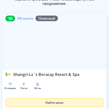
предложения.
10
350 оценок
10
Пляжный
350 оценок
о. Боракай
5
Shangri-La`s Boracay Resort & Spa
в номере
песок
88 км
Найти цены