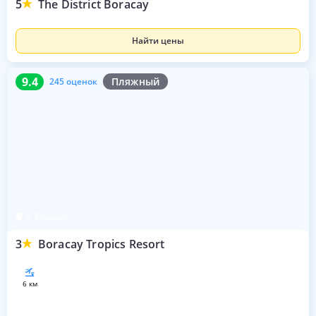
5
The District Boracay
Найти цены
9.4
245 оценок
9.4
Пляжный
245 оценок
о. Боракай
3
Boracay Tropics Resort
6 км