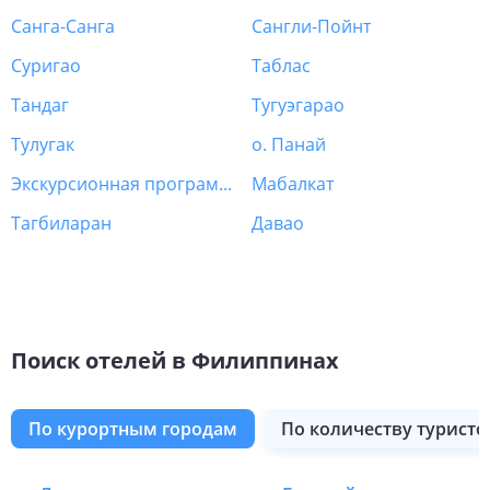
Санга-Санга
Сангли-Пойнт
Суригао
Таблас
Тандаг
Тугуэгарао
Тулугак
о. Панай
Экскурсионная программа Филиппины
Мабалкат
Тагбиларан
Давао
Поиск отелей в Филиппинах
по курортным городам
по количеству туристо