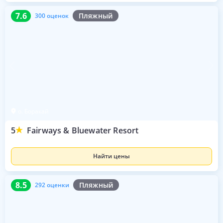
7.6
300 оценок
7.6
Пляжный
300 оценок
о. Боракай
5
Fairways & Bluewater Resort
Найти цены
8.5
292 оценки
8.5
Пляжный
292 оценки