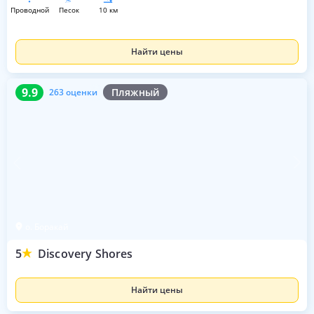
проводной
песок
10 км
Найти цены
9.9
263 оценки
9.9
Пляжный
263 оценки
о. Боракай
5
Discovery Shores
Найти цены