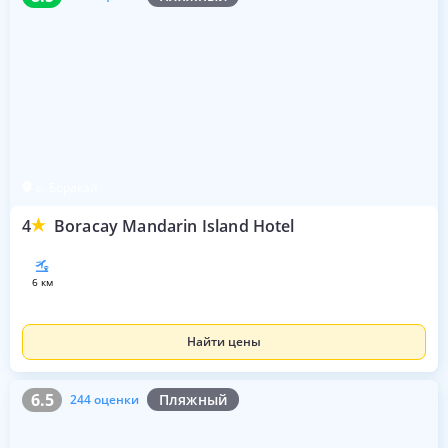
о. Боракай
4
Boracay Mandarin Island Hotel
6 км
Найти цены
6.5
244 оценки
6.5
Пляжный
244 оценки