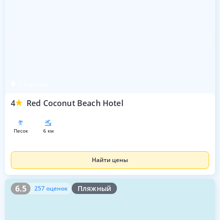
о. Боракай
4
Red Coconut Beach Hotel
песок
6 км
Найти цены
6.5
257 оценок
6.5
Пляжный
257 оценок