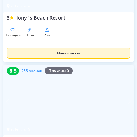
о. Боракай
3
Jony`s Beach Resort
проводной
песок
7 км
Найти цены
8.5
255 оценок
8.5
Пляжный
255 оценок
о. Боракай