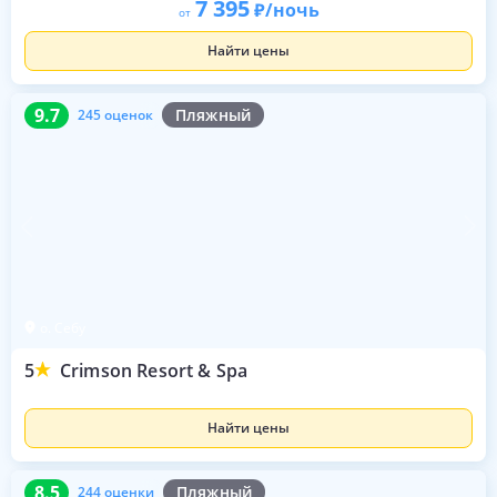
7 395
/ночь
от
Найти цены
9.7
245 оценок
9.7
Пляжный
245 оценок
о. Себу
5
Crimson Resort & Spa
Найти цены
8.5
244 оценки
8.5
Пляжный
244 оценки