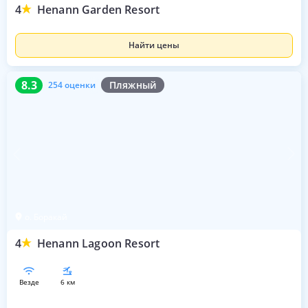
4
Henann Garden Resort
Найти цены
8.3
254 оценки
8.3
Пляжный
254 оценки
о. Боракай
4
Henann Lagoon Resort
везде
6 км