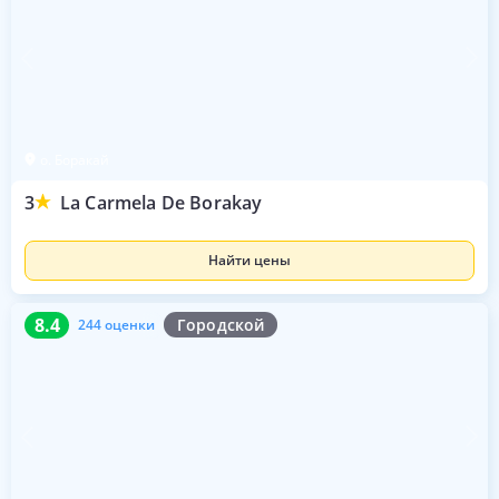
о. Боракай
3
La Carmela De Borakay
Найти цены
8.4
244 оценки
8.4
Городской
244 оценки