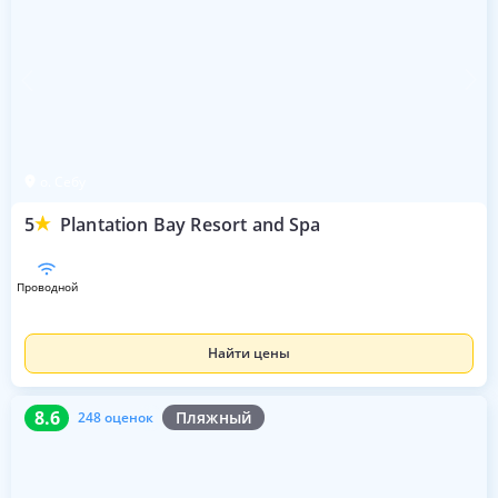
о. Себу
5
Plantation Bay Resort and Spa
проводной
Найти цены
8.6
248 оценок
8.6
Пляжный
248 оценок