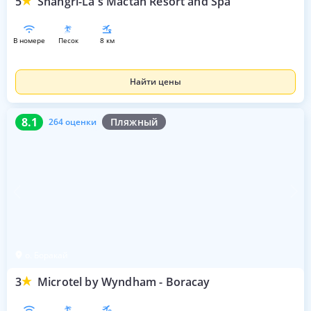
5
Shangri-La's Mactan Resort and Spa
в номере
песок
8 км
Найти цены
8.1
264 оценки
8.1
Пляжный
264 оценки
о. Боракай
3
Microtel by Wyndham - Boracay