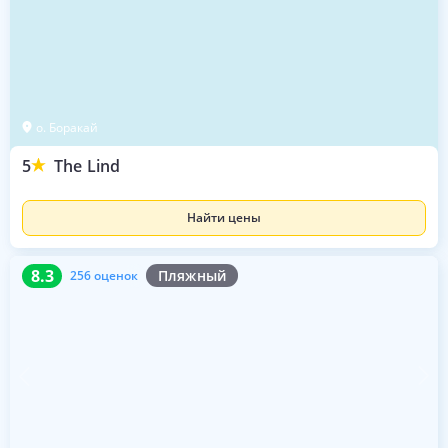
о. Боракай
5
The Lind
Найти цены
8.3
256 оценок
8.3
Пляжный
256 оценок