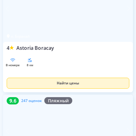
о. Боракай
4
Astoria Boracay
в номере
8 км
Найти цены
9.6
247 оценок
9.6
Пляжный
247 оценок