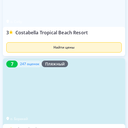
о. Себу
3
Costabella Tropical Beach Resort
Найти цены
7
247 оценок
7
Пляжный
247 оценок
о. Боракай