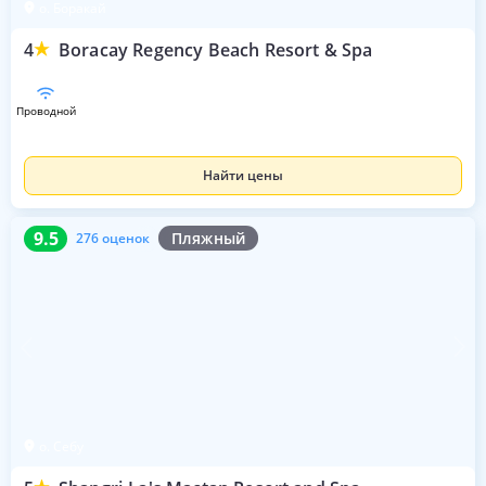
о. Боракай
4
Boracay Regency Beach Resort & Spa
проводной
Найти цены
9.5
276 оценок
9.5
Пляжный
276 оценок
о. Себу