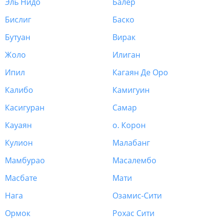
Эль Нидо
Балер
Бислиг
Баско
Бутуан
Вирак
Жоло
Илиган
Ипил
Кагаян Де Оро
Калибо
Камигуин
Касигуран
Самар
Кауаян
о. Корон
Кулион
Малабанг
Мамбурао
Масалембо
Масбате
Мати
Нага
Озамис-Сити
Ормок
Рохас Сити