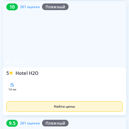
10
261 оценка
10
Пляжный
261 оценка
о. Лусон
5
Hotel H2O
14 км
Найти цены
9.5
261 оценка
9.5
Пляжный
261 оценка