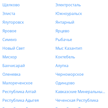
Щелково
Электросталь
Элиста
Южноуральск
Ялуторовск
Янтарный
Яровое
Ярцево
Симеиз
Рыбачье
Новый Свет
Мыс Казантип
Мисхор
Коктебель
Бахчисарай
Алупка
Оленевка
Черноморское
Малореченское
Одинцово
Республика Алтай
Кавказские Минеральные Воды
Республика Адыгея
Чеченская Республика