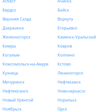
Асбест
Ачинск
Бердск
Бийск
Верхняя Салда
Воркута
Дзержинск
Егорьевск
Железногорск
Каменск-Уральский
Кимры
Ковров
Когалым
Колпино
Комсомольск-на-Амуре
Кстово
Кузнецк
Лениногорск
Мичуринск
Нефтекамск
Нефтеюганск
Новочеркасск
Новый Уренгой
Норильск
Ноябрьск
Орск