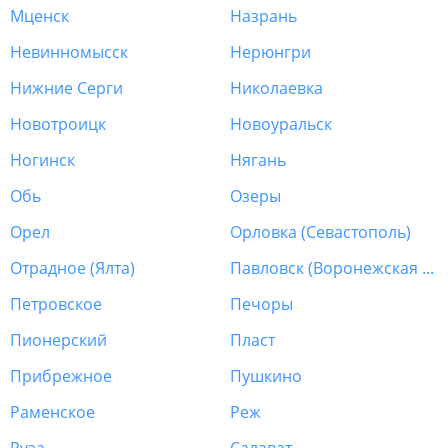
Мценск
Назрань
Невинномысск
Нерюнгри
Нижние Серги
Николаевка
Новотроицк
Новоуральск
Ногинск
Нягань
Обь
Озеры
Орел
Орловка (Севастополь)
Отрадное (Ялта)
Павловск (Воронежская обл.)
Петровское
Печоры
Пионерский
Пласт
Прибрежное
Пушкино
Раменское
Реж