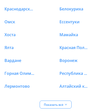
Краснодарский край
Белокуриха
Омск
Ессентуки
Хоста
Мамайка
Ялта
Красная Поляна 960
Вардане
Воронеж
Горная Олимпийская деревня
Республика Дагестан
Лермонтово
Алтайский край
Показать
всё