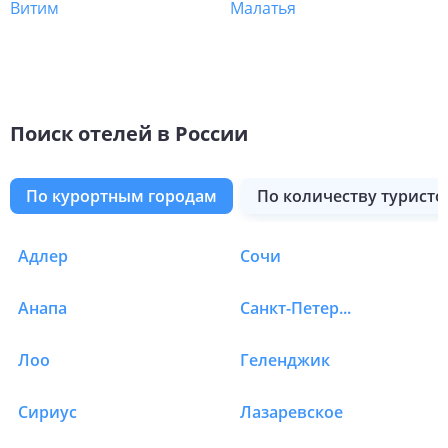
Витим
Малатья
Поиск отелей в России
по курортным городам
по количеству туристо
Екатеринбург
Республика Адыгея
Ростов-на-Дону
Крым
Роза Долина (560)
Алушта
Владивосток
Архыз
Пятигорск
Николаевка
Адлер
Сочи
Отели в России в Вер
Анапа
Санкт-Петербург
Лоо
Геленджик
Сириус
Лазаревское