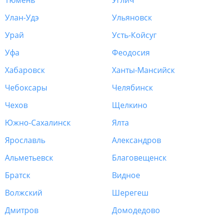
Тюмень
Углич
Улан-Удэ
Ульяновск
Урай
Усть-Койсуг
Уфа
Феодосия
Хабаровск
Ханты-Мансийск
Чебоксары
Челябинск
Чехов
Щелкино
Южно-Сахалинск
Ялта
Ярославль
Александров
Альметьевск
Благовещенск
Братск
Видное
Волжский
Шерегеш
Дмитров
Домодедово