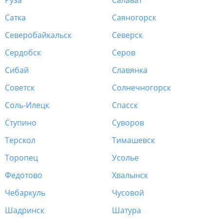
Руза
Салават
Сатка
Саяногорск
Северобайкальск
Северск
Сердобск
Серов
Сибай
Славянка
Советск
Солнечногорск
Соль-Илецк
Спасск
Ступино
Суворов
Терскол
Тимашевск
Торопец
Усолье
Федотово
Хвалынск
Чебаркуль
Чусовой
Шадринск
Шатура