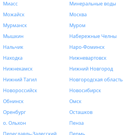
Миасс
Минеральные воды
Можайск
Москва
Мурманск
Муром
Мышкин
Набережные Челны
Нальчик
Наро-Фоминск
Находка
Нижневартовск
Нижнекамск
Нижний Новгород
Нижний Тагил
Новгородская область
Новороссийск
Новосибирск
Обнинск
Омск
Оренбург
Осташков
о. Ольхон
Пенза
Переславль-Залесский
Пермь