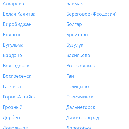
Аскарово
Баймак
Белая Калитва
Береговое (Феодосия)
Биробиджан
Болгар
Бологое
Брейтово
Бугульма
Бузулук
Вардане
Васильево
Волгодонск
Волоколамск
Воскресенск
Гай
Гатчина
Голицыно
Горно-Алтайск
Гремячинск
Грозный
Дальнегорск
Дербент
Димитровград
Довольное
Дорогобуж