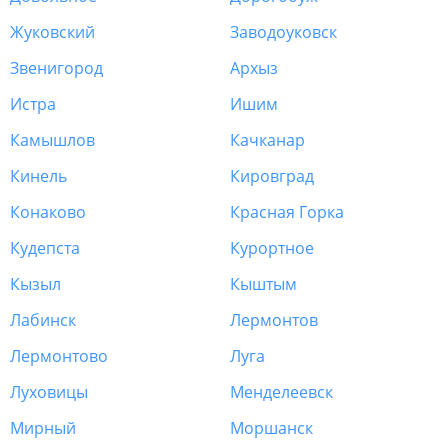
Жуковский
Заводоуковск
Звенигород
Архыз
Истра
Ишим
Камышлов
Качканар
Кинель
Кировград
Конаково
Красная Горка
Кудепста
Курортное
Кызыл
Кыштым
Лабинск
Лермонтов
Лермонтово
Луга
Луховицы
Менделеевск
Мирный
Моршанск