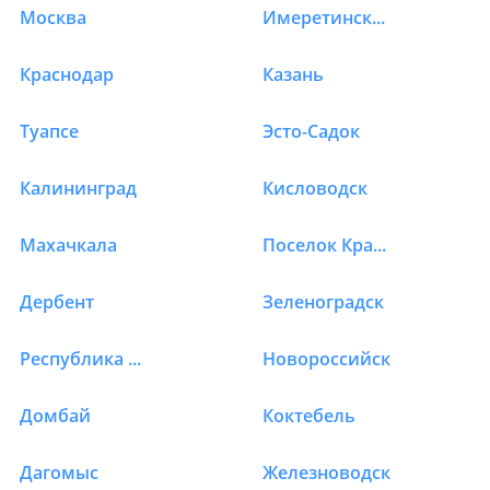
Москва
Имеретинская Бухта
Краснодар
Казань
Туапсе
Эсто-Садок
Калининград
Кисловодск
Махачкала
Поселок Красная Поляна
Дербент
Зеленоградск
Республика Алтай
Новороссийск
Домбай
Коктебель
Дагомыс
Железноводск