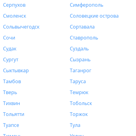
Серпухов
Симферополь
Смоленск
Соловецкие острова
Сольвычегодск
Сортавала
Сочи
Ставрополь
Судак
Суздаль
Сургут
Сызрань
Сыктывкар
Таганрог
Тамбов
Таруса
Тверь
Темрюк
Тихвин
Тобольск
Тольятти
Торжок
Туапсе
Тула