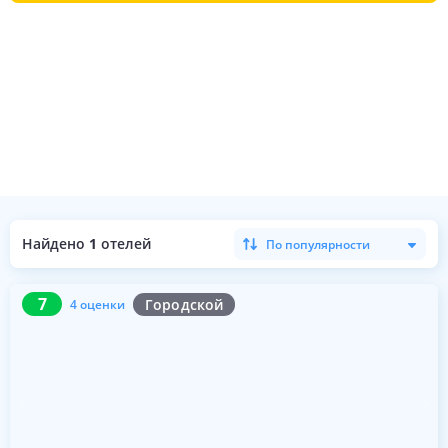
Найдено
1
отелей
По популярности
7
4 оценки
7
Городской
4 оценки