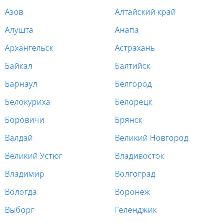
Азов
Алтайский край
Алушта
Анапа
Архангельск
Астрахань
Байкал
Балтийск
Барнаул
Белгород
Белокуриха
Белорецк
Боровичи
Брянск
Валдай
Великий Новгород
Великий Устюг
Владивосток
Владимир
Волгоград
Вологда
Воронеж
Выборг
Геленджик