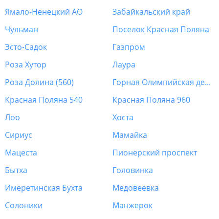
Ямало-Ненецкий АО
Забайкальский край
Чульман
Поселок Красная Поляна
Эсто-Садок
Газпром
Роза Хутор
Лаура
Роза Долина (560)
Горная Олимпийская деревня
Красная Поляна 540
Красная Поляна 960
Лоо
Хоста
Сириус
Мамайка
Мацеста
Пионерский проспект
Бытха
Головинка
Имеретинская Бухта
Медовеевка
Солоники
Манжерок