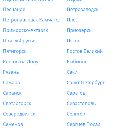
Песчаное
Петрозаводск
Петропавловск-Камчатский
Плес
Приморско-Ахтарск
Приозерск
Приэльбрусье
Псков
Пятигорск
Ростов Великий
Ростов-на-Дону
Рыбинск
Рязань
Саки
Самара
Санкт-Петербург
Саранск
Саратов
Светлогорск
Севастополь
Северодвинск
Селигер
Семенов
Сергиев Посад