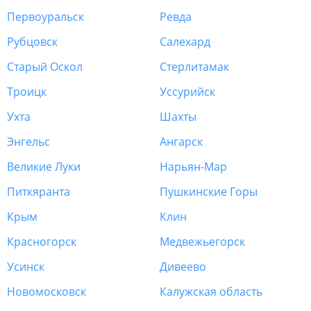
Первоуральск
Ревда
Рубцовск
Салехард
Старый Оскол
Стерлитамак
Троицк
Уссурийск
Ухта
Шахты
Энгельс
Ангарск
Великие Луки
Нарьян-Мар
Питкяранта
Пушкинские Горы
Крым
Клин
Красногорск
Медвежьегорск
Усинск
Дивеево
Новомосковск
Калужская область