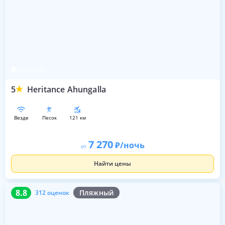
Ахунгала
5
Heritance Ahungalla
везде
песок
121 км
7 270
/ночь
от
Найти цены
8.8
312 оценок
8.8
Пляжный
312 оценок