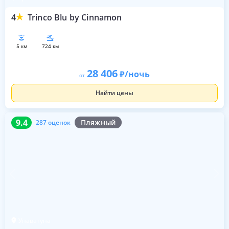
4
Trinco Blu by Cinnamon
5 км
724 км
28 406
/ночь
от
Найти цены
9.4
287 оценок
9.4
Пляжный
287 оценок
Унаватуна