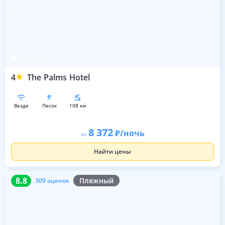
Берувела
4
The Palms Hotel
везде
песок
108 км
8 372
/ночь
от
Найти цены
8.8
309 оценок
8.8
Пляжный
309 оценок