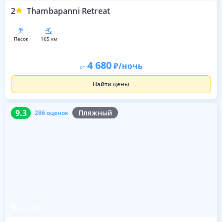
2
Thambapanni Retreat
песок
165 км
4 680
/ночь
от
Найти цены
9.3
286 оценок
9.3
Пляжный
286 оценок
Бентота