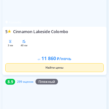
Коломбо
5
Cinnamon Lakeside Colombo
3 км
40 км
11 860
/ночь
от
Найти цены
8.9
299 оценок
8.9
Пляжный
299 оценок