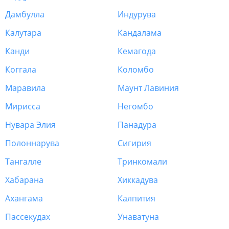
Дамбулла
Индурува
Калутара
Кандалама
Канди
Кемагода
Коггала
Коломбо
Маравила
Маунт Лавиния
Мирисса
Негомбо
Нувара Элия
Панадура
Полоннарува
Сигирия
Тангалле
Тринкомали
Хабарана
Хиккадува
Ахангама
Калпития
Пассекудах
Унаватуна