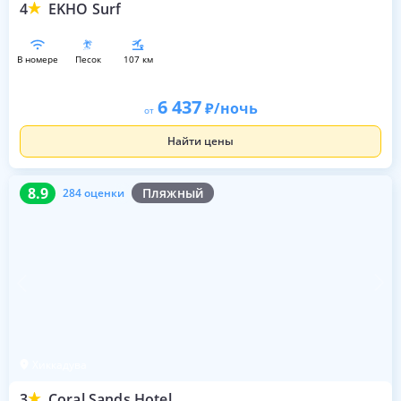
4
EKHO Surf
в номере
песок
107 км
6 437
/ночь
от
Найти цены
8.9
284 оценки
8.9
Пляжный
284 оценки
Хиккадува
3
Coral Sands Hotel