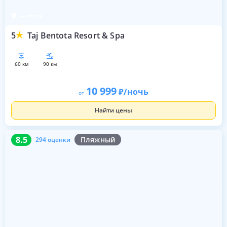
Бентота
5
Taj Bentota Resort & Spa
60 км
90 км
10 999
/ночь
от
Найти цены
8.5
294 оценки
8.5
Пляжный
294 оценки