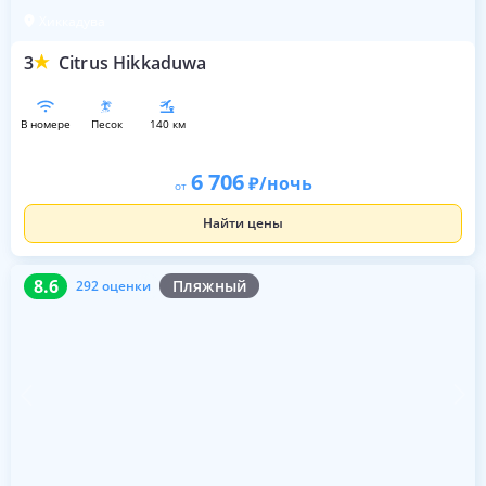
Хиккадува
3
Citrus Hikkaduwa
в номере
песок
140 км
6 706
/ночь
от
Найти цены
8.6
292 оценки
8.6
Пляжный
292 оценки