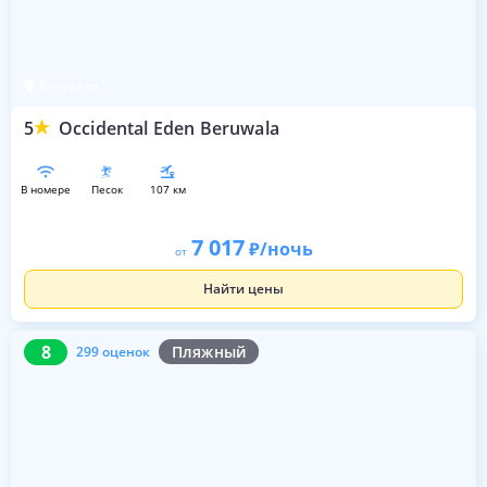
Берувела
5
Occidental Eden Beruwala
в номере
песок
107 км
7 017
/ночь
от
Найти цены
8
299 оценок
8
Пляжный
299 оценок