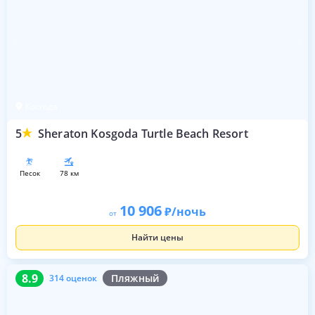
Косгода
5
Sheraton Kosgoda Turtle Beach Resort
песок
78 км
10 906
/ночь
от
Найти цены
8.9
314 оценок
8.9
Пляжный
314 оценок