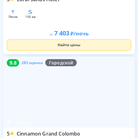
песок
135 км
7 403
/ночь
от
Найти цены
9.8
283 оценки
9.8
Городской
283 оценки
Коломбо
5
Cinnamon Grand Colombo