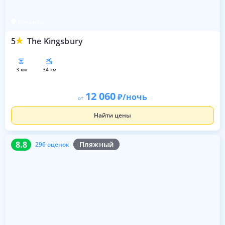
Коломбо
5
The Kingsbury
3 км
34 км
12 060
/ночь
от
Найти цены
8.8
296 оценок
8.8
Пляжный
296 оценок