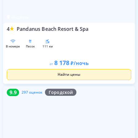
Индурува
4
Pandanus Beach Resort & Spa
в номере
песок
111 км
8 178
/ночь
от
Найти цены
9.9
297 оценок
9.9
Городской
297 оценок