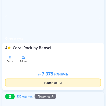
Хиккадува
4
Coral Rock by Bansei
песок
86 км
7 375
/ночь
от
Найти цены
8
335 оценок
8
Пляжный
335 оценок