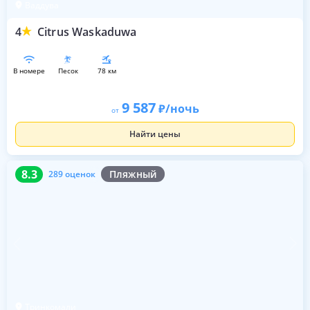
Ваддува
4
Citrus Waskaduwa
в номере
песок
78 км
9 587
/ночь
от
Найти цены
8.3
289 оценок
8.3
Пляжный
289 оценок
Тринкомали