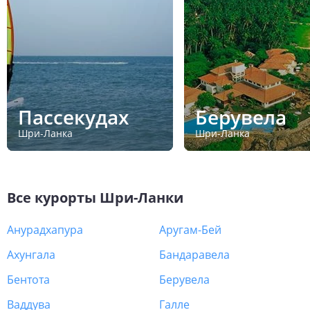
Пассекудах
Берувела
Шри-Ланка
Шри-Ланка
Все курорты
Шри-Ланки
Анурадхапура
Аругам-Бей
Ахунгала
Бандаравела
Бентота
Берувела
Ваддува
Галле