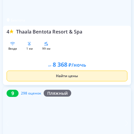
Бентота
4
Thaala Bentota Resort & Spa
везде
1 км
99 км
8 368
/ночь
от
Найти цены
9
298 оценок
9
Пляжный
298 оценок