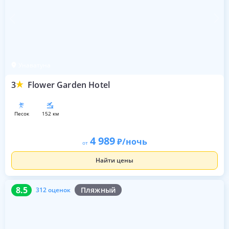
Унаватуна
3
Flower Garden Hotel
песок
152 км
4 989
/ночь
от
Найти цены
8.5
312 оценок
8.5
Пляжный
312 оценок