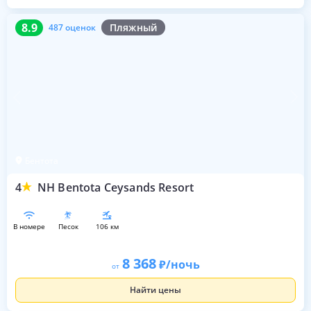
8.9
487 оценок
8.9
Пляжный
487 оценок
Бентота
4
NH Bentota Ceysands Resort
в номере
песок
106 км
8 368
/ночь
от
Найти цены