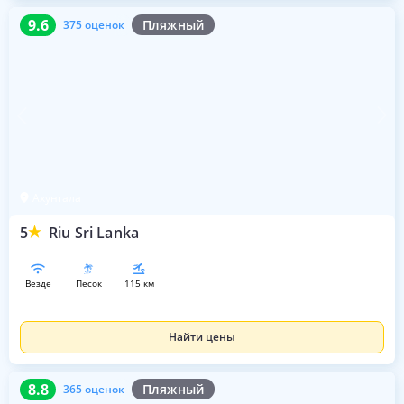
9.6
375 оценок
9.6
Пляжный
375 оценок
Ахунгала
5
Riu Sri Lanka
везде
песок
115 км
Найти цены
8.8
365 оценок
8.8
Пляжный
365 оценок