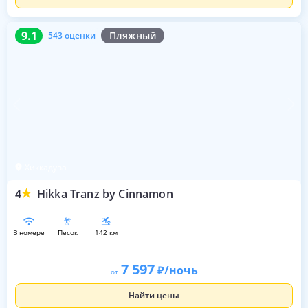
9.1
543 оценки
9.1
Пляжный
543 оценки
Хиккадува
4
Hikka Tranz by Cinnamon
в номере
песок
142 км
7 597
/ночь
от
Найти цены