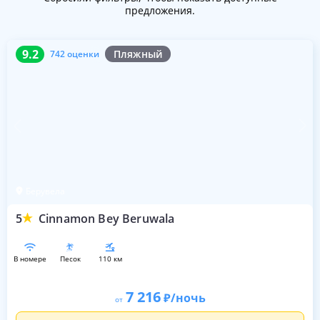
предложения.
9.2
742 оценки
9.2
Пляжный
742 оценки
Берувела
5
Cinnamon Bey Beruwala
в номере
песок
110 км
7 216
/ночь
от