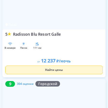
Галле
5
Radisson Blu Resort Galle
в номере
песок
111 км
12 237
/ночь
от
Найти цены
9
304 оценки
9
Городской
304 оценки