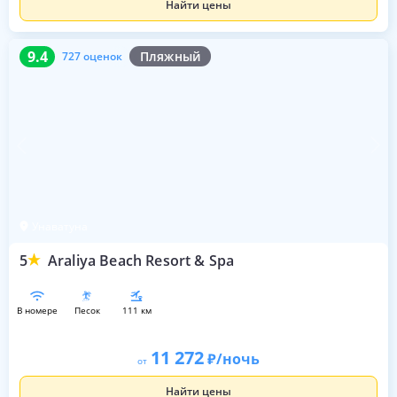
Найти цены
9.4
727 оценок
9.4
Пляжный
727 оценок
Унаватуна
5
Araliya Beach Resort & Spa
в номере
песок
111 км
11 272
/ночь
от
Найти цены