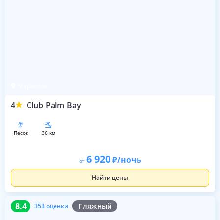
Маравила
4
Club Palm Bay
песок
36 км
6 920
/ночь
от
Найти цены
8.4
353 оценки
8.4
Пляжный
353 оценки