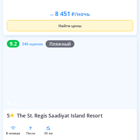
8 451
/ночь
от
Найти цены
9.2
346 оценок
9.2
Пляжный
346 оценок
Абу Даби / Аль Айн
5
The St. Regis Saadiyat Island Resort
в номере
песок
30 км