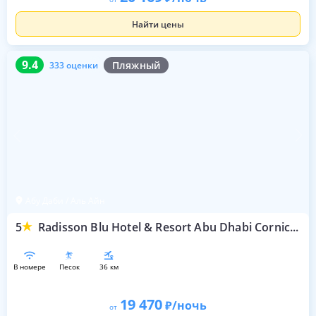
Найти цены
9.4
333 оценки
9.4
Пляжный
333 оценки
Абу Даби / Аль Айн
5
Radisson Blu Hotel & Resort Abu Dhabi Corniche
в номере
песок
36 км
19 470
/ночь
от