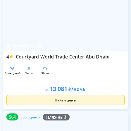
Абу Даби / Аль Айн
4
Courtyard World Trade Center Abu Dhabi
проводной
песок
36 км
13 081
/ночь
от
Найти цены
9.4
306 оценок
9.4
Пляжный
306 оценок