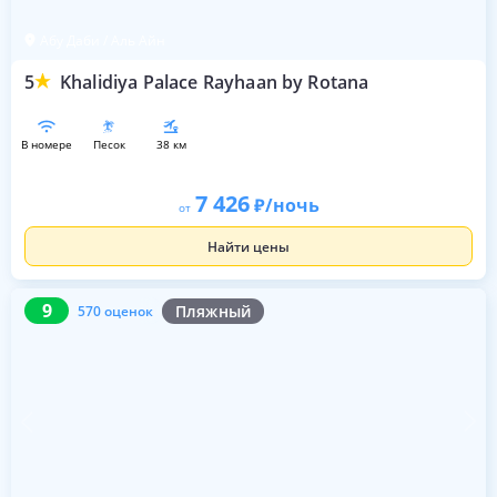
Абу Даби / Аль Айн
5
Khalidiya Palace Rayhaan by Rotana
в номере
песок
38 км
7 426
/ночь
от
Найти цены
9
570 оценок
9
Пляжный
570 оценок