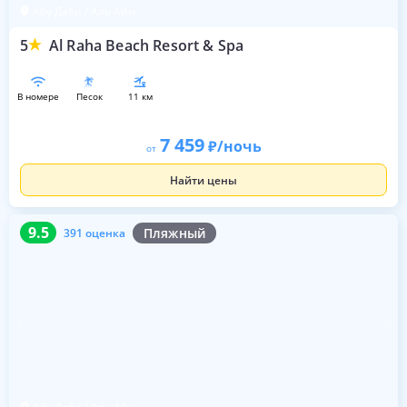
Абу Даби / Аль Айн
5
Al Raha Beach Resort & Spa
в номере
песок
11 км
7 459
/ночь
от
Найти цены
9.5
391 оценка
9.5
Пляжный
391 оценка