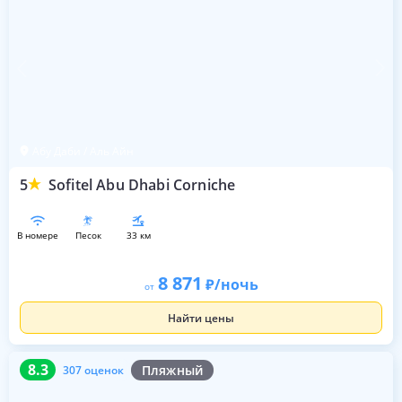
Абу Даби / Аль Айн
5
Sofitel Abu Dhabi Corniche
в номере
песок
33 км
8 871
/ночь
от
Найти цены
8.3
307 оценок
8.3
Пляжный
307 оценок