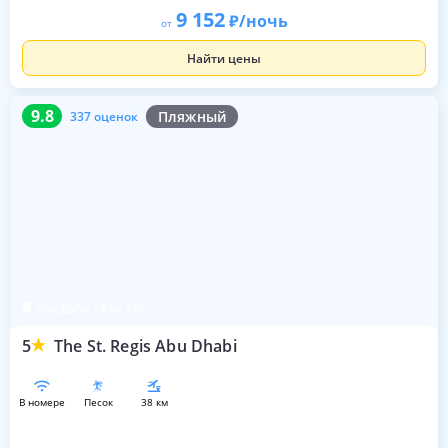
9 152
/ночь
от
Найти цены
9.8
337 оценок
9.8
Пляжный
337 оценок
Абу Даби / Аль Айн
5
The St. Regis Abu Dhabi
в номере
песок
38 км