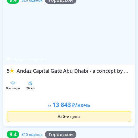
9.4
Городской
320 оценок
Абу Даби / Аль Айн
5
Andaz Capital Gate Abu Dhabi - a concept by Hyatt
в номере
26 км
13 843
/ночь
от
Найти цены
9.4
315 оценок
9.4
Городской
315 оценок