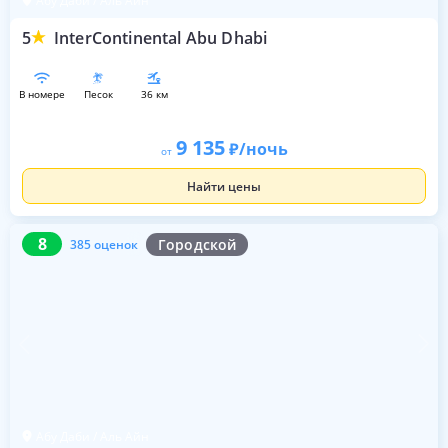
Абу Даби / Аль Айн
5
InterContinental Abu Dhabi
в номере
песок
36 км
9 135
/ночь
от
Найти цены
8
385 оценок
8
Городской
385 оценок
Абу Даби / Аль Айн