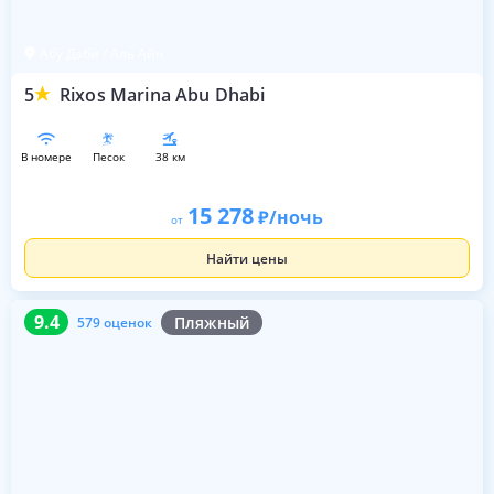
Абу Даби / Аль Айн
5
Rixos Marina Abu Dhabi
в номере
песок
38 км
15 278
/ночь
от
Найти цены
9.4
579 оценок
9.4
Пляжный
579 оценок