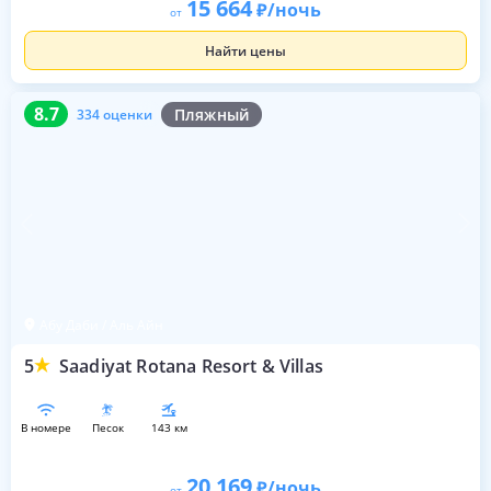
15 664
/ночь
от
Найти цены
8.7
334 оценки
8.7
Пляжный
334 оценки
Абу Даби / Аль Айн
5
Saadiyat Rotana Resort & Villas
в номере
песок
143 км
20 169
/ночь
от