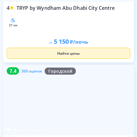
4
TRYP by Wyndham Abu Dhabi City Centre
37 км
5 150
/ночь
от
Найти цены
7.4
369 оценок
7.4
Городской
369 оценок
Абу Даби / Аль Айн