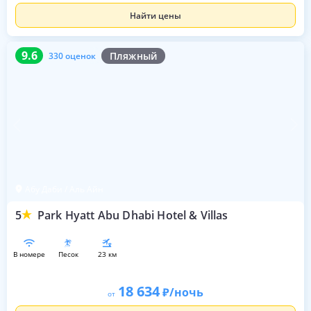
Найти цены
9.6
330 оценок
9.6
Пляжный
330 оценок
Абу Даби / Аль Айн
5
Park Hyatt Abu Dhabi Hotel & Villas
в номере
песок
23 км
18 634
/ночь
от