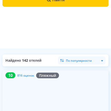
Найдено
142
отелей
По популярности
10
816 оценок
10
Пляжный
816 оценок