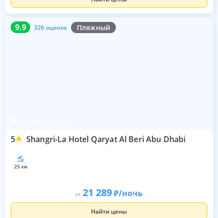
9.9
326 оценок
9.9
Пляжный
326 оценок
Абу Даби / Аль Айн
5
Shangri-La Hotel Qaryat Al Beri Abu Dhabi
25 км
21 289
/ночь
от
Найти цены