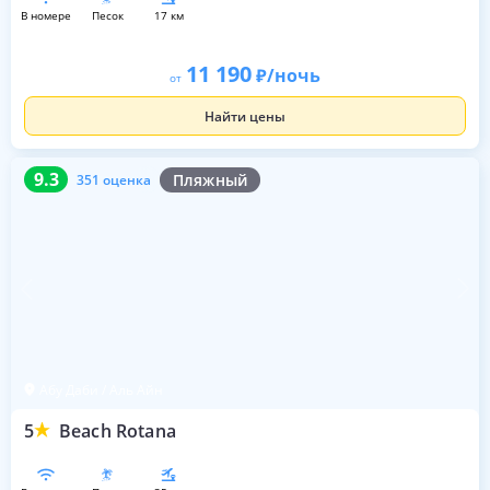
в номере
песок
17 км
11 190
/ночь
от
Найти цены
9.3
351 оценка
9.3
Пляжный
351 оценка
Абу Даби / Аль Айн
5
Beach Rotana