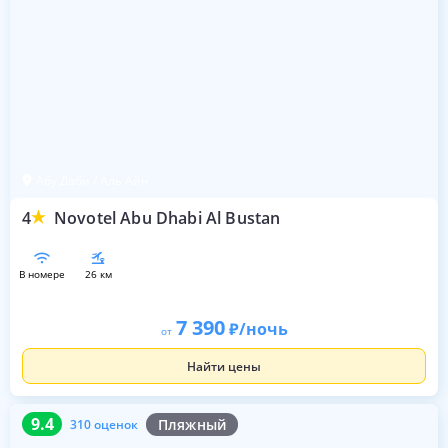
Абу Даби / Аль Айн
4
Novotel Abu Dhabi Al Bustan
в номере
26 км
7 390
/ночь
от
Найти цены
9.4
310 оценок
9.4
Пляжный
310 оценок