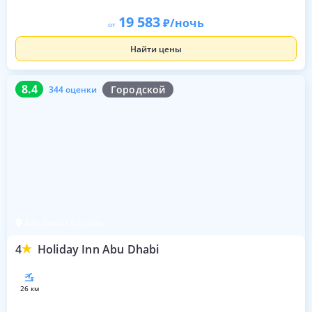
19 583
/ночь
от
Найти цены
8.4
344 оценки
8.4
Городской
344 оценки
Абу Даби / Аль Айн
4
Holiday Inn Abu Dhabi
26 км