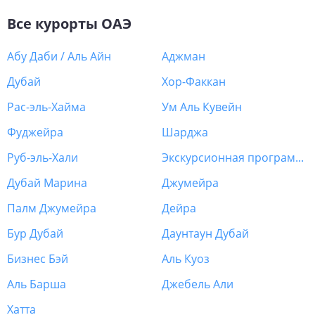
Все курорты
ОАЭ
Абу Даби / Аль Айн
Аджман
Дубай
Хор-Факкан
Рас-эль-Хайма
Ум Аль Кувейн
Фуджейра
Шарджа
Руб-эль-Хали
Экскурсионная программа ОАЭ
Дубай Марина
Джумейра
Палм Джумейра
Дейра
Бур Дубай
Даунтаун Дубай
Бизнес Бэй
Аль Куоз
Аль Барша
Джебель Али
Хатта