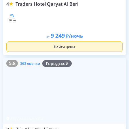
4
Traders Hotel Qaryat Al Beri
16 км
9 249
/ночь
от
Найти цены
5.8
363 оценки
5.8
Городской
363 оценки
Абу Даби / Аль Айн