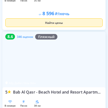
в номере
песок
35 км
8 596
/ночь
от
Найти цены
8.6
346 оценок
8.6
Пляжный
346 оценок
Абу Даби / Аль Айн
5
Bab Al Qasr - Beach Hotel and Resort Apartments
в номере
песок
38 км