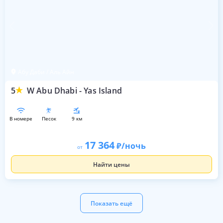
Абу Даби / Аль Айн
5
W Abu Dhabi - Yas Island
в номере
песок
9 км
17 364
/ночь
от
Найти цены
Показать ещё