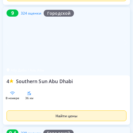
9
324 оценки
9
Городской
324 оценки
Абу Даби / Аль Айн
4
Southern Sun Abu Dhabi
в номере
36 км
Найти цены
9.4
320 оценок