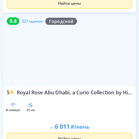
Найти цены
9.8
327 оценок
9.8
Городской
327 оценок
Абу Даби / Аль Айн
5
Royal Rose Abu Dhabi, a Curio Collection by Hilton Affiliated Hotel
в номере
35 км
6 011
/ночь
от
Найти цены