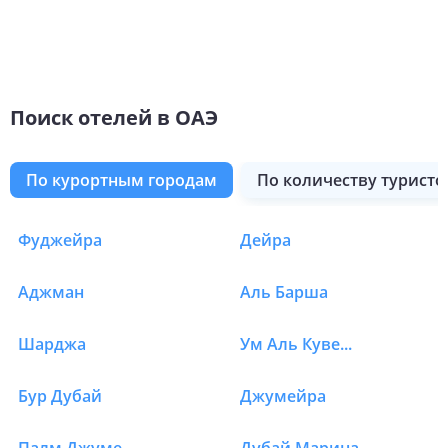
Поиск отелей в ОАЭ
по курортным городам
по количеству туристо
Фуджейра
Дейра
Отели в ОАЭ в Абу Даб
Аджман
Аль Барша
Шарджа
Ум Аль Кувейн
Бур Дубай
Джумейра