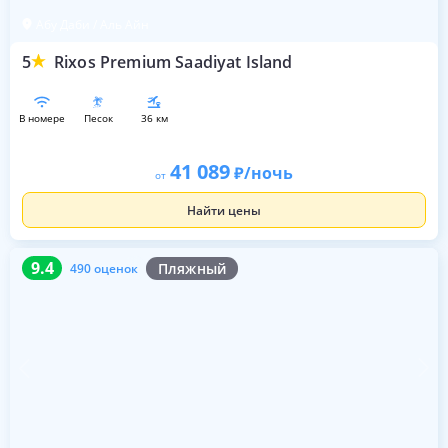
Абу Даби / Аль Айн
5
Rixos Premium Saadiyat Island
в номере
песок
36 км
41 089
/ночь
от
Найти цены
9.4
490 оценок
9.4
Пляжный
490 оценок