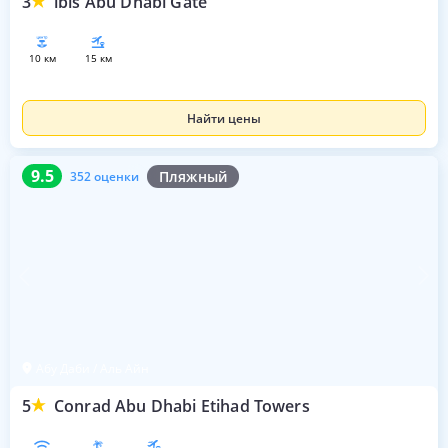
3
ibis Abu Dhabi Gate
10 км
15 км
Найти цены
9.5
352 оценки
9.5
Пляжный
352 оценки
Абу Даби / Аль Айн
5
Conrad Abu Dhabi Etihad Towers