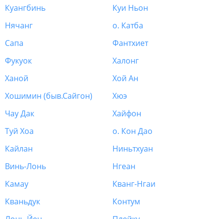
Куангбинь
Куи Ньон
Нячанг
о. Катба
Сапа
Фантхиет
Фукуок
Халонг
Ханой
Хой Ан
Хошимин (быв.Сайгон)
Хюэ
Чау Дак
Хайфон
Туй Хоа
о. Кон Дао
Кайлан
Ниньтхуан
Винь-Лонь
Нгеан
Камау
Кванг-Нгаи
Кваньдук
Контум