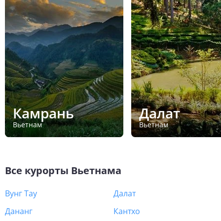
Камрань
Далат
Вьетнам
Вьетнам
Все курорты
Вьетнама
Вунг Тау
Далат
Дананг
Кантхо