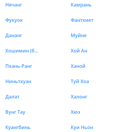
Нячанг
Камрань
Отели в Вьетнаме в К
Фукуок
Фантхиет
Дананг
Муйне
Хошимин (быв.Сайгон)
Хой Ан
Пхань-Ранг
Ханой
Ниньтхуан
Туй Хоа
Далат
Халонг
Вунг Тау
Хюэ
Куангбинь
Куи Ньон