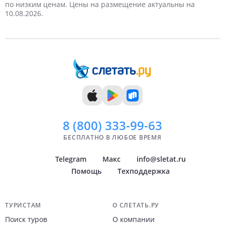
5 дней
Май
Villas
Завтрак
VIP
Дискотека
Дайвинг
Кондиционер
6 дней
Детская площадка
Самые дорогие
Панорамный бассейн
Июнь
TV
Apts
Снорклинг
по низким ценам. Цены на размещение актуальны на
10.08.2026.
7 дней
Июль
8 дней
Август
9 дней
Сентябрь
10 дней
Октябрь
11 дней
Ноябрь
12 дней
Декабрь
13 дней
14 дней
8 (800)
333-99-63
БЕСПЛАТНО В ЛЮБОЕ ВРЕМЯ
Telegram
Макс
info@sletat.ru
Помощь
Техподдержка
Навигация по сайту
ТУРИСТАМ
О СЛЕТАТЬ.РУ
Поиск туров
О компании