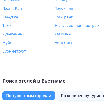
Лонь-Йен
Плейку
Пхань-Ранг
Пхуоклонг
Рач-Дже
Сок-Транг
Тамки
Экскурсионная программа Вьетнам
Куангнинь
Камрань
Муйне
Ниньбинь
Буонметхуот
Поиск отелей в Вьетнаме
по курортным городам
по количеству туристо