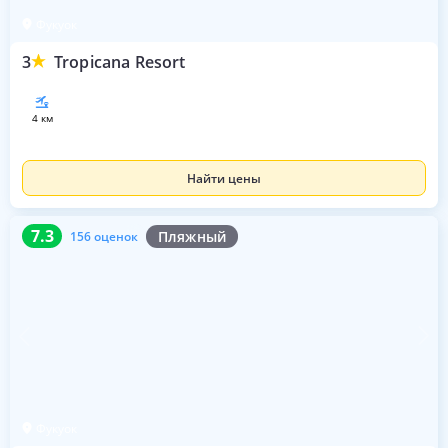
Фукуок
3
Tropicana Resort
4 км
Найти цены
7.3
156 оценок
7.3
Пляжный
156 оценок
Фукуок