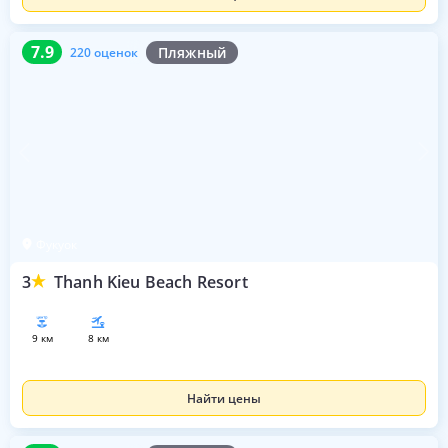
7.9
220 оценок
7.9
Пляжный
220 оценок
Фукуок
3
Thanh Kieu Beach Resort
9 км
8 км
Найти цены
7.1
198 оценок