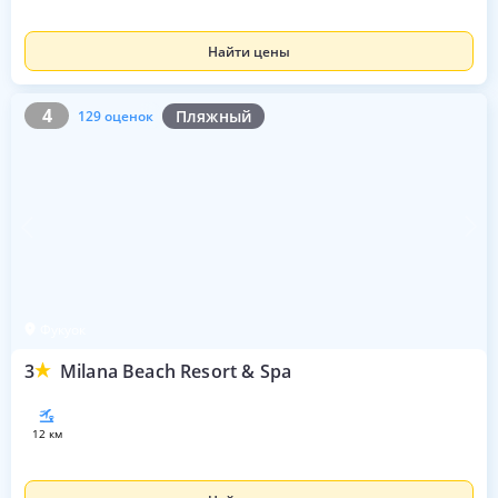
Найти цены
4
129 оценок
4
Пляжный
129 оценок
Фукуок
3
Milana Beach Resort & Spa
12 км