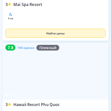
3
Mai Spa Resort
9 км
Найти цены
7.8
144 оценки
7.8
Пляжный
144 оценки
Фукуок
3
Hawaii Resort Phu Quoc