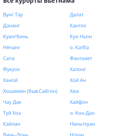
Все курорты
Вьетнама
Вунг Тау
Далат
Дананг
Кантхо
Куангбинь
Куи Ньон
Нячанг
о. Катба
Сапа
Фантхиет
Фукуок
Халонг
Ханой
Хой Ан
Хошимин (быв.Сайгон)
Хюэ
Чау Дак
Хайфон
Туй Хоа
о. Кон Дао
Кайлан
Ниньтхуан
Винь-Лонь
Нгеан