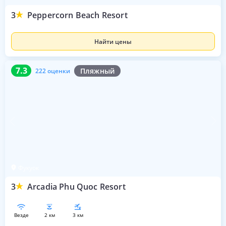
3
Peppercorn Beach Resort
Найти цены
7.3
222 оценки
7.3
Пляжный
222 оценки
Фукуок
3
Arcadia Phu Quoc Resort
везде
2 км
3 км