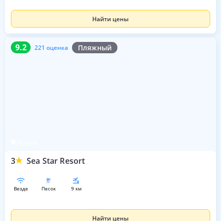
Найти цены
9.2
221 оценка
9.2
Пляжный
221 оценка
Фукуок
3
Sea Star Resort
везде
песок
9 км
Найти цены