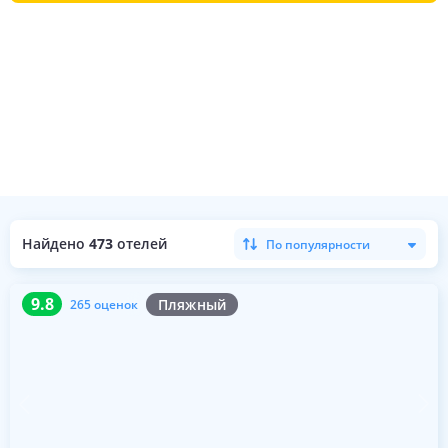
Найдено
473
отелей
По популярности
9.8
265 оценок
9.8
Пляжный
265 оценок