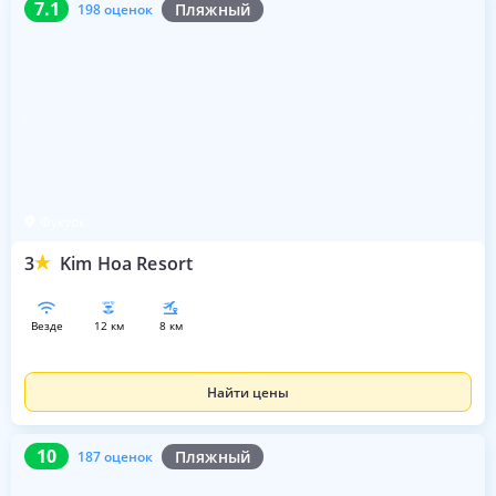
7.1
Пляжный
198 оценок
Фукуок
3
Kim Hoa Resort
везде
12 км
8 км
Найти цены
10
187 оценок
10
Пляжный
187 оценок