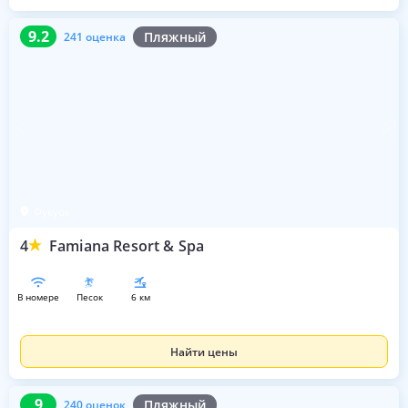
9.2
241 оценка
9.2
Пляжный
241 оценка
Фукуок
4
Famiana Resort & Spa
в номере
песок
6 км
Найти цены
9
240 оценок
9
Пляжный
240 оценок