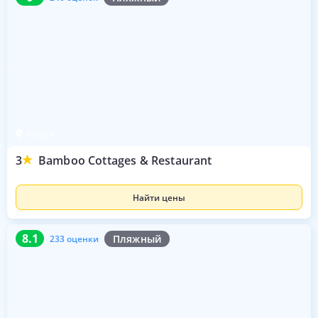
Фукуок
3
Bamboo Cottages & Restaurant
Найти цены
8.1
233 оценки
8.1
Пляжный
233 оценки