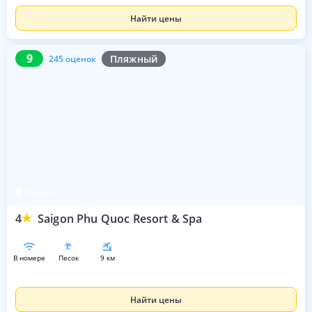
Найти цены
9
245 оценок
9
Пляжный
245 оценок
Фукуок
4
Saigon Phu Quoc Resort & Spa
в номере
песок
9 км
Найти цены