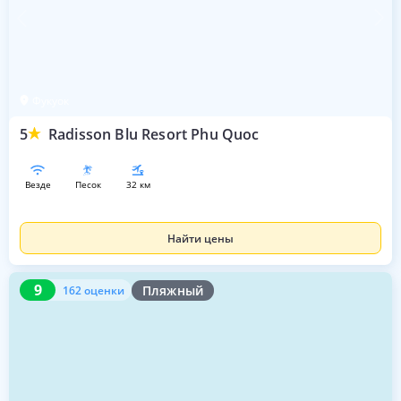
Фукуок
5
Radisson Blu Resort Phu Quoc
везде
песок
32 км
Найти цены
9
162 оценки
9
Пляжный
162 оценки