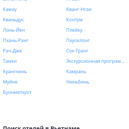
Камау
Кванг-Нгаи
Кваньдук
Контум
Лонь-Йен
Плейку
Пхань-Ранг
Пхуоклонг
Рач-Дже
Сок-Транг
Тамки
Экскурсионная программа Вьетнам
Куангнинь
Камрань
Муйне
Ниньбинь
Буонметхуот
Поиск отелей в Вьетнаме