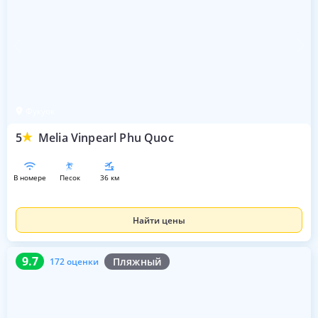
Фукуок
5
Melia Vinpearl Phu Quoc
в номере
песок
36 км
Найти цены
9.7
172 оценки
9.7
Пляжный
172 оценки