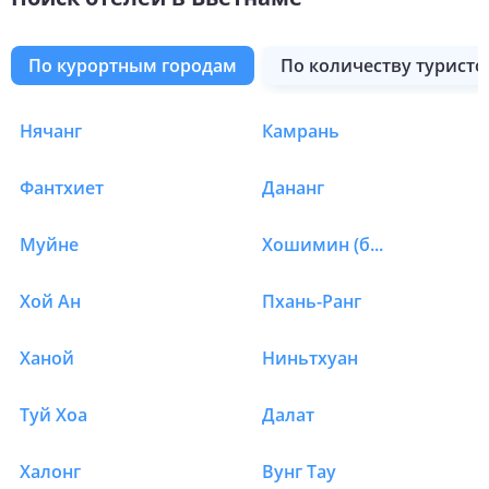
по курортным городам
по количеству туристо
Нячанг
Камрань
Отели в Вьетнаме в Ф
Фантхиет
Дананг
Муйне
Хошимин (быв.Сайгон)
Хой Ан
Пхань-Ранг
Ханой
Ниньтхуан
Туй Хоа
Далат
Халонг
Вунг Тау