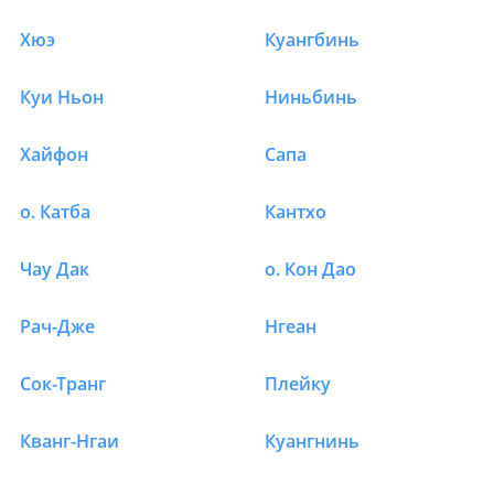
Хюэ
Куангбинь
Куи Ньон
Ниньбинь
Хайфон
Сапа
о. Катба
Кантхо
Чау Дак
о. Кон Дао
Рач-Дже
Нгеан
Сок-Транг
Плейку
Кванг-Нгаи
Куангнинь