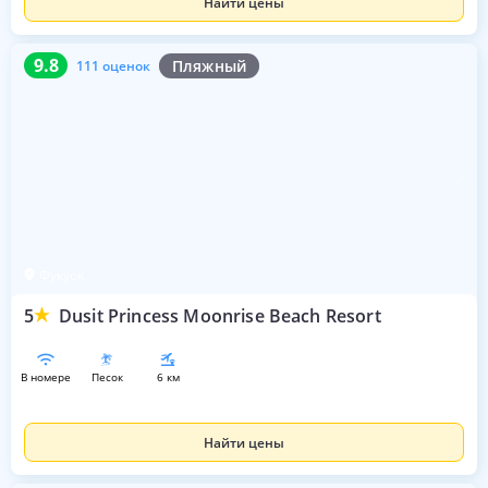
Найти цены
9.8
111 оценок
9.8
Пляжный
111 оценок
Фукуок
5
Dusit Princess Moonrise Beach Resort
в номере
песок
6 км
Найти цены