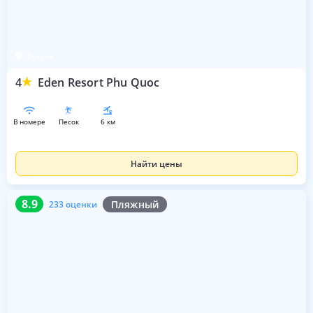
Фукуок
4
Eden Resort Phu Quoc
в номере
песок
6 км
Найти цены
8.9
233 оценки
8.9
Пляжный
233 оценки