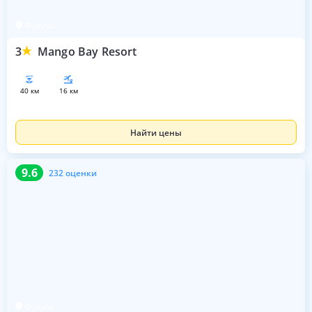
Фукуок
3
Mango Bay Resort
40 км
16 км
Найти цены
9.6
232 оценки
9.6
232 оценки
Фукуок