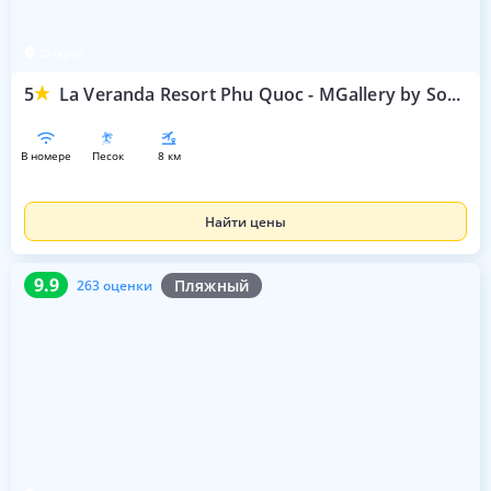
Фукуок
5
La Veranda Resort Phu Quoc - MGallery by Sofitel
в номере
песок
8 км
Найти цены
9.9
263 оценки
9.9
Пляжный
263 оценки