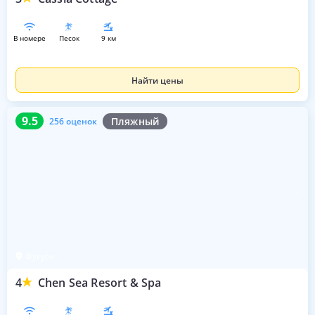
в номере
песок
9 км
Найти цены
9.5
256 оценок
9.5
Пляжный
256 оценок
Фукуок
4
Chen Sea Resort & Spa