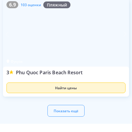
6.9
103 оценки
6.9
Пляжный
103 оценки
Фукуок
3
Phu Quoc Paris Beach Resort
Найти цены
Показать ещё