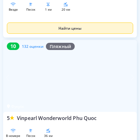
везде
песок
1 км
20 км
Найти цены
10
132 оценки
10
Пляжный
132 оценки
Фукуок
5
Vinpearl Wonderworld Phu Quoc
в номере
песок
36 км