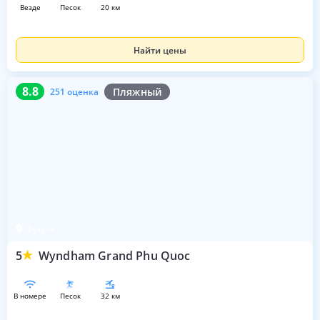
везде
песок
20 км
Найти цены
8.8
251 оценка
8.8
Пляжный
251 оценка
Фукуок
5
Wyndham Grand Phu Quoc
в номере
песок
32 км