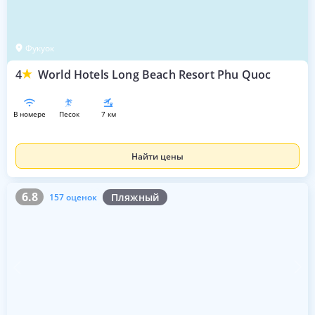
Фукуок
4
World Hotels Long Beach Resort Phu Quoc
в номере
песок
7 км
Найти цены
6.8
157 оценок
6.8
Пляжный
157 оценок