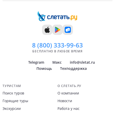
9 дней
Сентябрь
10 дней
Октябрь
11 дней
Ноябрь
12 дней
Декабрь
13 дней
14 дней
8 (800)
333-99-63
БЕСПЛАТНО В ЛЮБОЕ ВРЕМЯ
Telegram
Макс
info@sletat.ru
Помощь
Техподдержка
Навигация по сайту
ТУРИСТАМ
О СЛЕТАТЬ.РУ
Поиск туров
О компании
Горящие туры
Новости
Экскурсии
Работа у нас