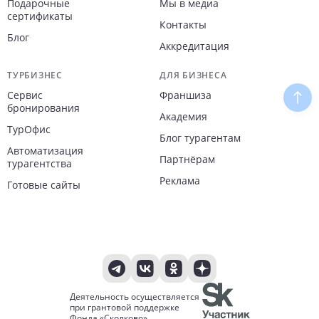
Подарочные
Мы в медиа
сертификаты
Контакты
Блог
Аккредитация
ТУРБИЗНЕС
ДЛЯ БИЗНЕСА
Сервис
Франшиза
Наве
бронирования
Академия
ТурОфис
Блог турагентам
Автоматизация
Партнёрам
турагентства
Реклама
Готовые сайты
Деятельность осуществляется
при грантовой поддержке
Фонда «Сколково»