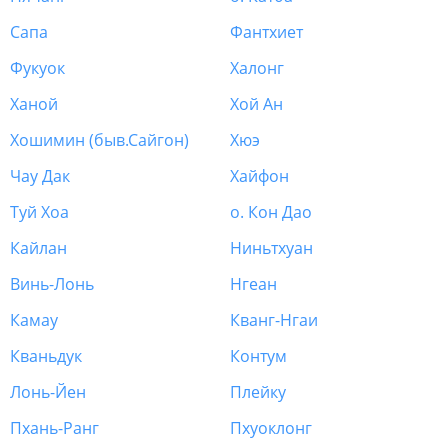
Сапа
Фантхиет
Фукуок
Халонг
Ханой
Хой Ан
Хошимин (быв.Сайгон)
Хюэ
Чау Дак
Хайфон
Туй Хоа
о. Кон Дао
Кайлан
Ниньтхуан
Винь-Лонь
Нгеан
Камау
Кванг-Нгаи
Кваньдук
Контум
Лонь-Йен
Плейку
Пхань-Ранг
Пхуоклонг