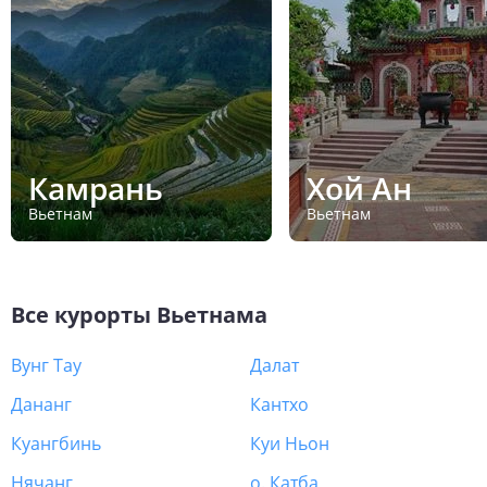
Камрань
Хой Ан
Вьетнам
Вьетнам
Все курорты
Вьетнама
Вунг Тау
Далат
Дананг
Кантхо
Куангбинь
Куи Ньон
Нячанг
о. Катба