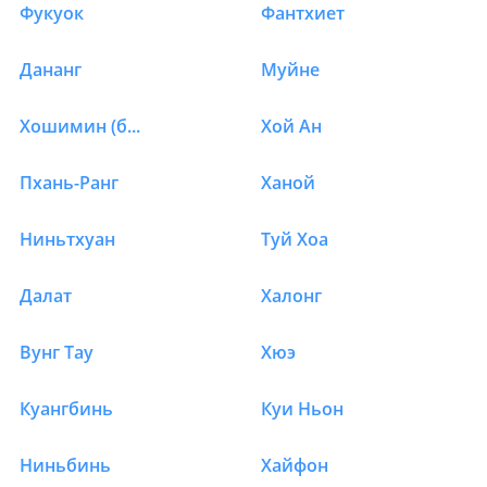
Фукуок
Фантхиет
Дананг
Муйне
Хошимин (быв.Сайгон)
Хой Ан
Пхань-Ранг
Ханой
Ниньтхуан
Туй Хоа
Далат
Халонг
Вунг Тау
Хюэ
Куангбинь
Куи Ньон
Ниньбинь
Хайфон