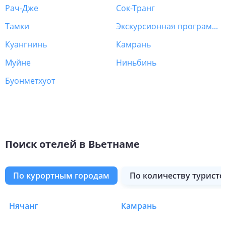
Рач-Дже
Сок-Транг
Тамки
Экскурсионная программа Вьетнам
Куангнинь
Камрань
Муйне
Ниньбинь
Буонметхуот
Поиск отелей в Вьетнаме
по курортным городам
по количеству туристо
Нячанг
Камрань
Отели в Вьетнаме в С