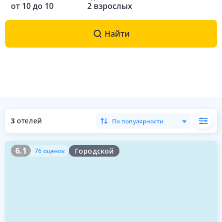
от
10
до
10
2
взрослых
Найти
3
отелей
По популярности
6.1
76 оценок
6.1
Городской
76 оценок