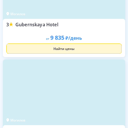
Могилев
3
Gubernskaya Hotel
9 835
/день
от
Найти цены
Могилев