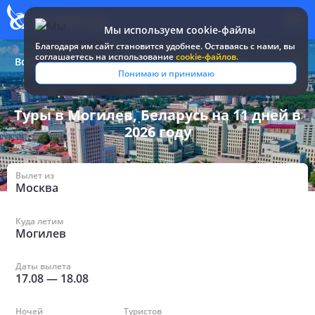
Мы используем cookie-файлы
Благодаря им сайт становится удобнее. Оставаясь c нами, вы
соглашаетесь на использование
cookie-файлов.
Все туры и путевки
/
Беларусь
/
в Могилеве на 11 дней
Понимаю и принимаю
Туры в Могилев, Беларусь на 11 дней в
2026 году
Вылет из
Москва
Куда летим
Могилев
Даты вылета
17.08
—
18.08
Ночей
Туристов