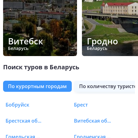
Витебск
Гродно
Беларусь
Беларусь
Поиск туров в Беларусь
по курортным городам
по количеству туристо
Бобруйск
Брест
Туры в Беларусь
Брестская область
Витебская область
Гомельская область
Гродненская область