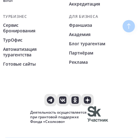
Блог
Аккредитация
ТУРБИЗНЕС
ДЛЯ БИЗНЕСА
Сервис
Франшиза
Наве
бронирования
Академия
ТурОфис
Блог турагентам
Автоматизация
Партнёрам
турагентства
Реклама
Готовые сайты
Деятельность осуществляется
при грантовой поддержке
Фонда «Сколково»