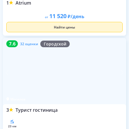
1
Atrium
11 520
/день
от
Найти цены
7.6
32 оценки
7.6
Городской
32 оценки
Могилев
3
Турист гостиница
23 км