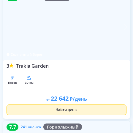
Солнечный берег
3
Trakia Garden
песок
30 км
22 642
/день
от
Найти цены
7.7
241 оценка
7.7
Горнолыжный
241 оценка