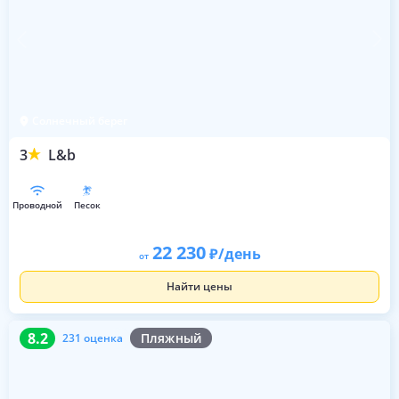
Солнечный берег
3
L&b
проводной
песок
22 230
/день
от
Найти цены
8.2
231 оценка
8.2
Пляжный
231 оценка