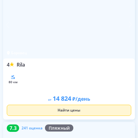
Боровец
4
Rila
80 км
14 824
/день
от
Найти цены
7.3
241 оценка
7.3
Пляжный
241 оценка