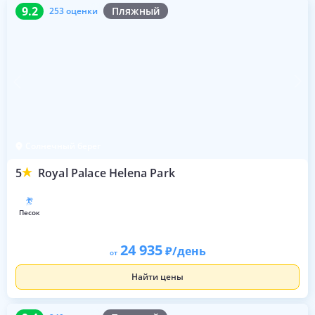
9.2
253 оценки
9.2
Пляжный
253 оценки
Солнечный берег
5
Royal Palace Helena Park
песок
24 935
/день
от
Найти цены
9.4
249 оценок