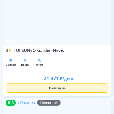
Солнечный берег
3
TUI SUNEO Garden Nevis
в лобби
песок
40 км
21 971
/день
от
Найти цены
8.3
237 оценок
8.3
Пляжный
237 оценок