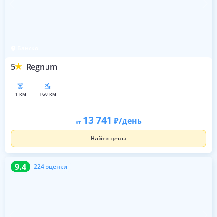
Банско
5
Regnum
1 км
160 км
13 741
/день
от
Найти цены
9.4
224 оценки
9.4
224 оценки