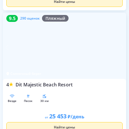
Найти цены
9.5
290 оценок
9.5
Пляжный
290 оценок
Солнечный берег
4
Dit Majestic Beach Resort
везде
песок
30 км
25 453
/день
от
Найти цены