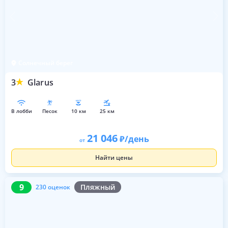
Солнечный берег
3
Glarus
в лобби
песок
10 км
25 км
21 046
/день
от
Найти цены
9
230 оценок
9
Пляжный
230 оценок