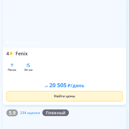
Солнечный берег
4
Fenix
песок
30 км
20 505
/день
от
Найти цены
5.9
234 оценки
5.9
Пляжный
234 оценки