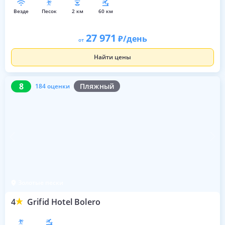
везде
песок
2 км
60 км
27 971
/день
от
Найти цены
8
184 оценки
8
Пляжный
184 оценки
Золотые пески
4
Grifid Hotel Bolero