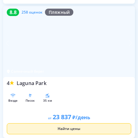
8.8
258 оценок
8.8
Пляжный
258 оценок
Солнечный берег
4
Laguna Park
везде
песок
35 км
23 837
/день
от
Найти цены