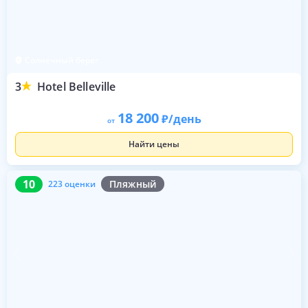
Солнечный берег
3
Hotel Belleville
18 200
/день
от
Найти цены
10
223 оценки
10
Пляжный
223 оценки