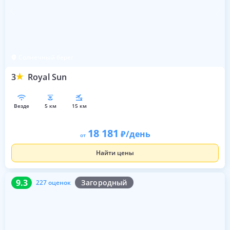
Солнечный берег
3
Royal Sun
везде
5 км
15 км
18 181
/день
от
Найти цены
9.3
227 оценок
9.3
Загородный
227 оценок