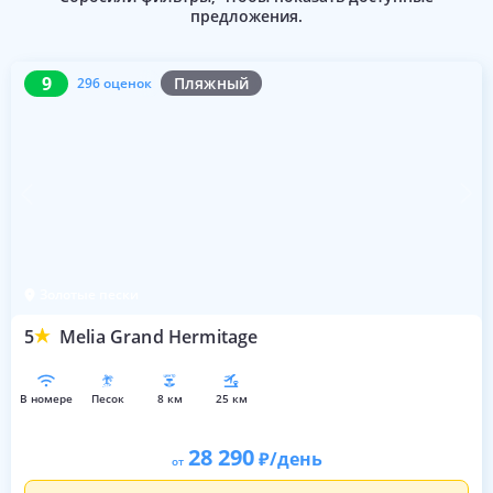
предложения.
9
296 оценок
9
Пляжный
296 оценок
Золотые пески
5
Melia Grand Hermitage
в номере
песок
8 км
25 км
28 290
/день
от