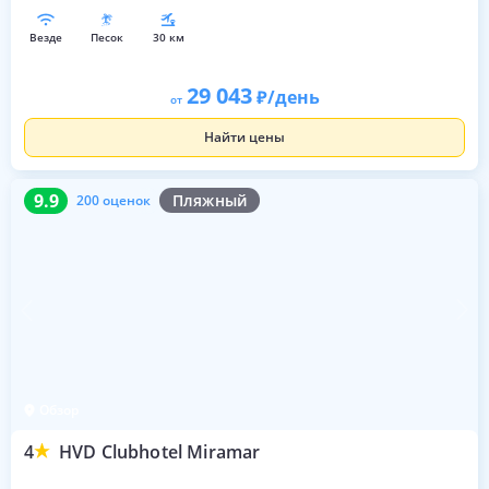
везде
песок
30 км
29 043
/день
от
Найти цены
9.9
200 оценок
9.9
Пляжный
200 оценок
Обзор
4
HVD Clubhotel Miramar