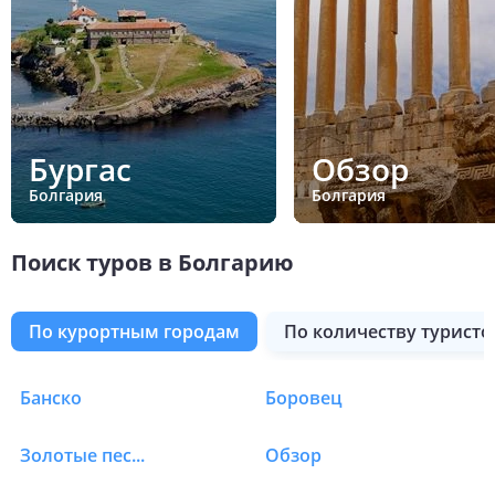
Бургас
Обзор
Болгария
Болгария
Поиск туров в Болгарию
по курортным городам
по количеству туристо
Банско
Боровец
Туры в Болгарию
Золотые пески
Обзор