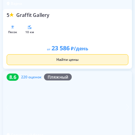
Варна
5
Graffit Gallery
песок
10 км
23 586
/день
от
Найти цены
8.6
220 оценок
8.6
Пляжный
220 оценок
Солнечный берег