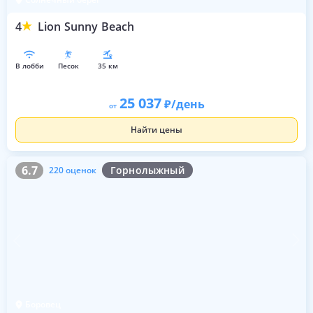
4
Lion Sunny Beach
в лобби
песок
35 км
25 037
/день
от
Найти цены
6.7
220 оценок
6.7
Горнолыжный
220 оценок
Боровец