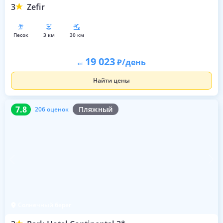
3
Zefir
песок
3 км
30 км
19 023
/день
от
Найти цены
7.8
206 оценок
7.8
Пляжный
206 оценок
Солнечный берег