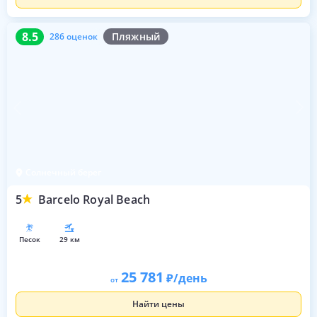
8.5
286 оценок
8.5
Пляжный
286 оценок
Солнечный берег
5
Barcelo Royal Beach
песок
29 км
25 781
/день
от
Найти цены