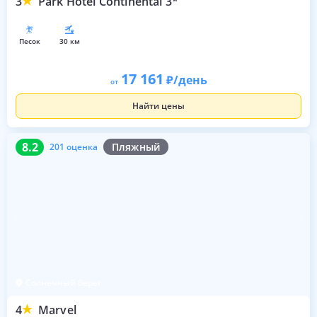
3
Park Hotel Continental 3*
песок
30 км
17 161
/день
от
Найти цены
8.2
201 оценка
8.2
Пляжный
201 оценка
Солнечный берег
4
Marvel