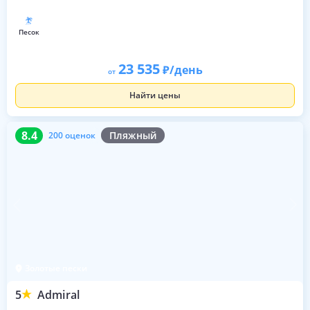
песок
23 535
/день
от
Найти цены
8.4
200 оценок
8.4
Пляжный
200 оценок
Золотые пески
5
Admiral