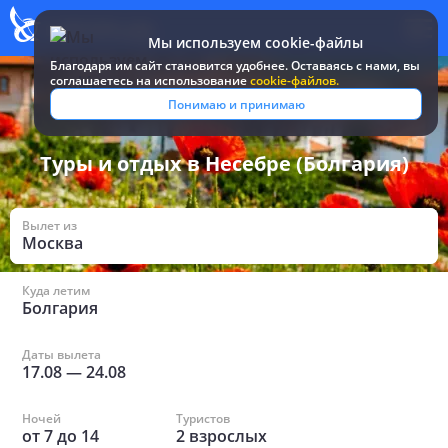
Мы используем cookie-файлы
Благодаря им сайт становится удобнее. Оставаясь c нами, вы
соглашаетесь на использование
cookie-файлов.
Все туры и путевки
/
Болгария
/
в Несебре
Понимаю и принимаю
Туры и отдых в Несебре (Болгария)
Вылет из
Москва
Куда летим
Болгария
Даты вылета
17.08
—
24.08
Ночей
Туристов
от
7
до
14
2
взрослых