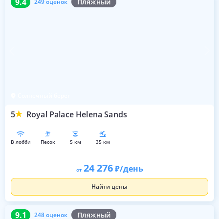
9.4
Пляжный
249 оценок
Солнечный берег
5
Royal Palace Helena Sands
в лобби
песок
5 км
35 км
24 276
/день
от
Найти цены
9.1
248 оценок
9.1
Пляжный
248 оценок