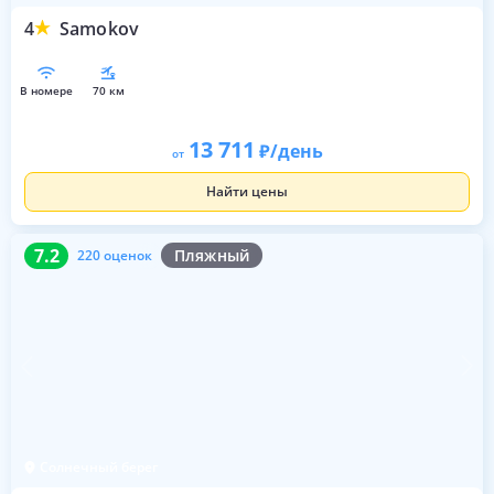
4
Samokov
в номере
70 км
13 711
/день
от
Найти цены
7.2
220 оценок
7.2
Пляжный
220 оценок
Солнечный берег