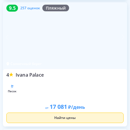
9.5
257 оценок
9.5
Пляжный
257 оценок
Солнечный берег
4
Ivana Palace
песок
17 081
/день
от
Найти цены