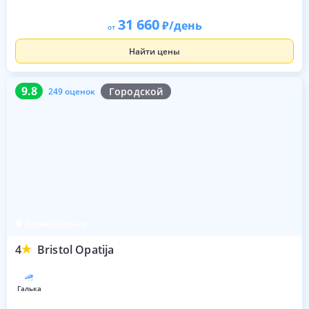
31 660
/день
от
Найти цены
9.8
249 оценок
9.8
Городской
249 оценок
Залив Кварнер
4
Bristol Opatija
галька