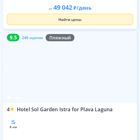
49 042
/день
от
Найти цены
9.5
246 оценок
9.5
Пляжный
246 оценок
Умаг
4
Hotel Sol Garden Istra for Plava Laguna
8 км