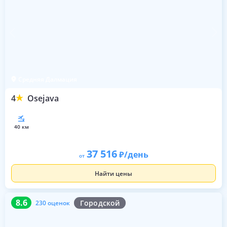
Средняя Далмация
4
Osejava
40 км
37 516
/день
от
Найти цены
8.6
230 оценок
8.6
Городской
230 оценок