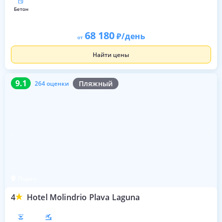
бетон
68 180
/день
от
Найти цены
9.1
264 оценки
9.1
Пляжный
264 оценки
Пореч
4
Hotel Molindrio Plava Laguna