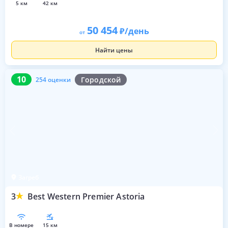
5 км
42 км
50 454
/день
от
Найти цены
10
254 оценки
10
Городской
254 оценки
Загреб
3
Best Western Premier Astoria
в номере
15 км