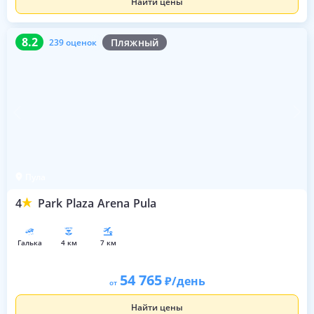
Найти цены
8.2
239 оценок
8.2
Пляжный
239 оценок
Пула
4
Park Plaza Arena Pula
галька
4 км
7 км
54 765
/день
от
Найти цены