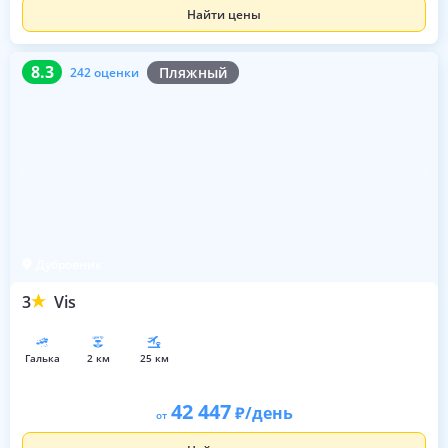
Найти цены
8.3
242 оценки
8.3
Пляжный
242 оценки
Дубровник
3
Vis
галька
2 км
25 км
42 447
/день
от