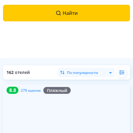
Найти
162
отелей
По популярности
8.8
279 оценок
8.8
Пляжный
279 оценок