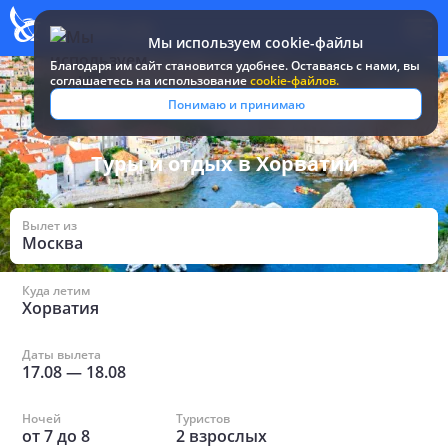
Мы используем cookie-файлы
Благодаря им сайт становится удобнее. Оставаясь c нами, вы
соглашаетесь на использование
cookie-файлов.
Все туры и путевки
/
Хорватия
Понимаю и принимаю
Туры и отдых в Хорватии
Вылет из
Москва
Куда летим
Хорватия
Даты вылета
17.08
—
18.08
Ночей
Туристов
от
7
до
8
2
взрослых