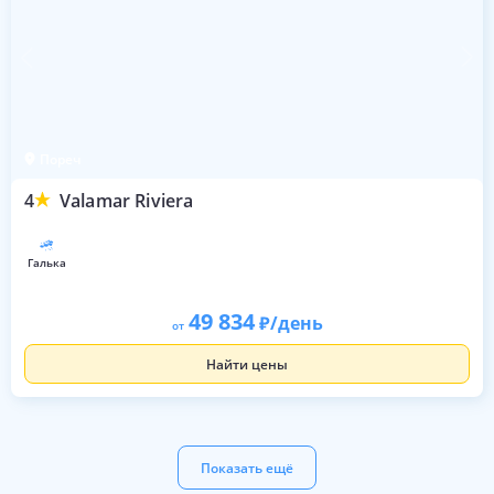
Пореч
4
Valamar Riviera
галька
49 834
/день
от
Найти цены
Показать ещё