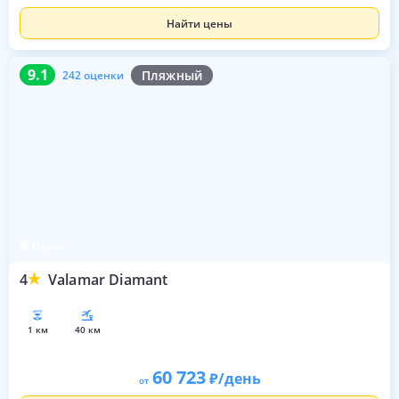
Найти цены
9.1
242 оценки
9.1
Пляжный
242 оценки
Пореч
4
Valamar Diamant
1 км
40 км
60 723
/день
от