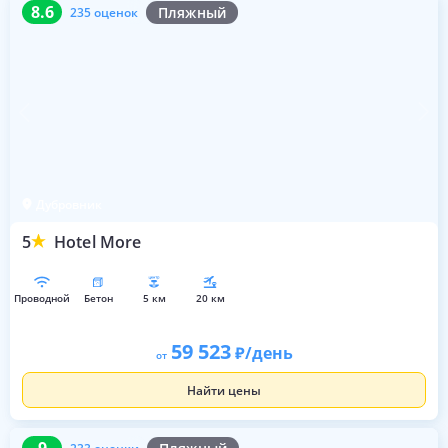
8.6
235 оценок
8.6
Пляжный
235 оценок
Дубровник
5
Hotel More
проводной
бетон
5 км
20 км
59 523
/день
от
Найти цены
9
233 оценки