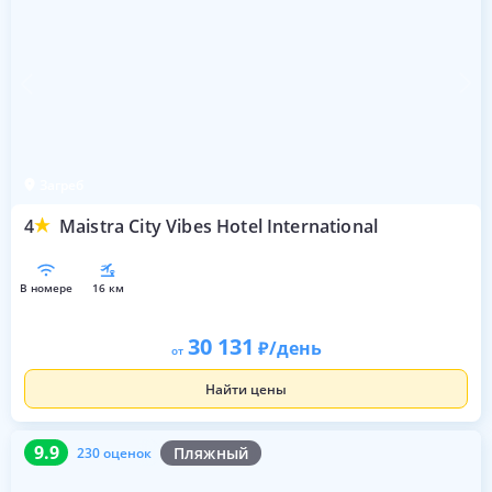
Загреб
4
Maistra City Vibes Hotel International
в номере
16 км
30 131
/день
от
Найти цены
9.9
230 оценок
9.9
Пляжный
230 оценок