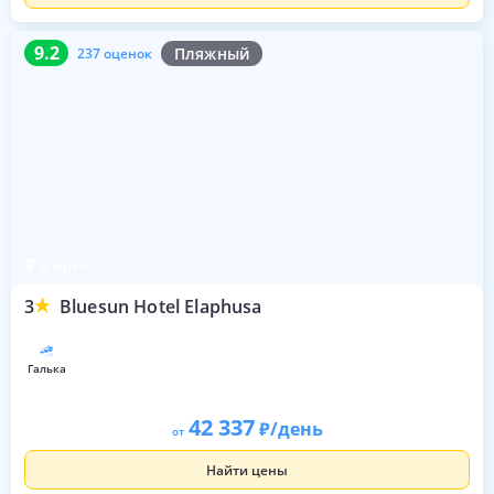
9.2
237 оценок
9.2
Пляжный
237 оценок
о. Брач
3
Bluesun Hotel Elaphusa
галька
42 337
/день
от
Найти цены