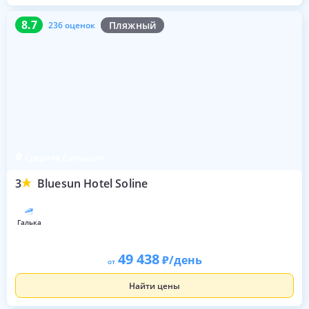
8.7
236 оценок
8.7
Пляжный
236 оценок
Средняя Далмация
3
Bluesun Hotel Soline
галька
49 438
/день
от
Найти цены