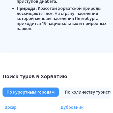
приступов диабета.
Природа.
Красотой хорватской природы
восхищаются все. На страну, население
которой меньше населения Петербурга,
приходится 19 национальных и природных
парков.
Поиск туров в Хорватию
по курортным городам
по количеству туристо
Риека
Ровинь
Сплит
Средняя Далмация
Умаг
Цриквеница
Южная Далмация
Врсар
Дубровник
Туры в Хорватию