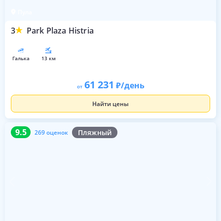
Пула
3
Park Plaza Histria
галька
13 км
61 231
/день
от
Найти цены
9.5
269 оценок
9.5
Пляжный
269 оценок