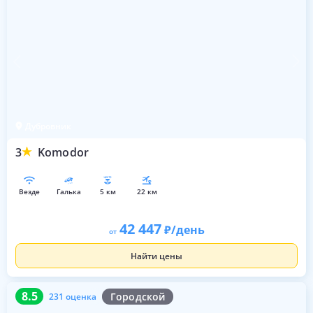
Дубровник
3
Komodor
везде
галька
5 км
22 км
42 447
/день
от
Найти цены
8.5
231 оценка
8.5
Городской
231 оценка