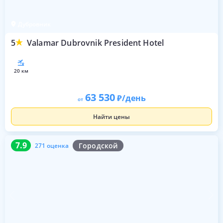
Дубровник
5
Valamar Dubrovnik President Hotel
20 км
63 530
/день
от
Найти цены
7.9
271 оценка
7.9
Городской
271 оценка