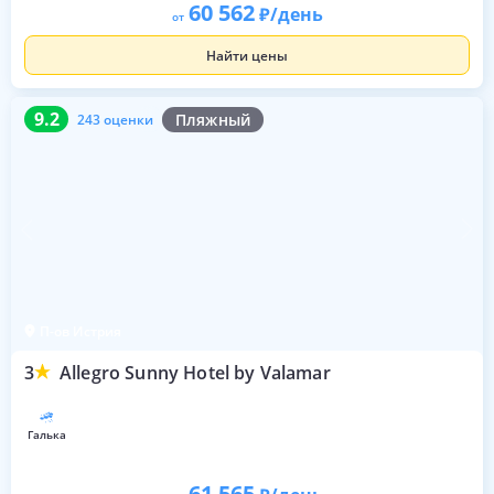
60 562
/день
от
Найти цены
9.2
243 оценки
9.2
Пляжный
243 оценки
П-ов Истрия
3
Allegro Sunny Hotel by Valamar
галька
61 565