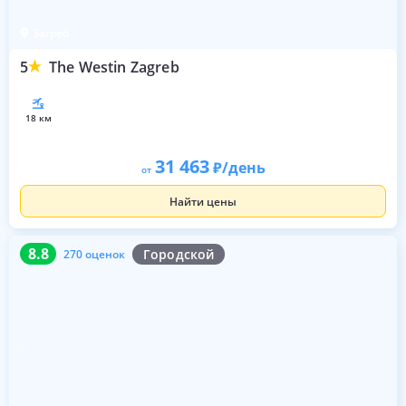
Загреб
5
The Westin Zagreb
18 км
31 463
/день
от
Найти цены
8.8
270 оценок
8.8
Городской
270 оценок