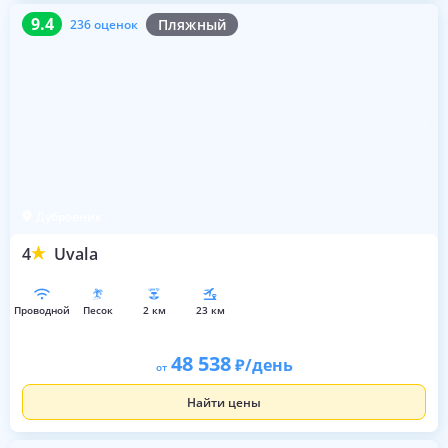
9.4
236 оценок
9.4
Пляжный
236 оценок
Дубровник
4
Uvala
проводной
песок
2 км
23 км
48 538
/день
от
Найти цены