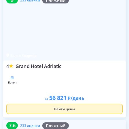
9
Пляжный
233 оценки
Залив Кварнер
4
Grand Hotel Adriatic
бетон
56 821
/день
от
Найти цены
7.6
233 оценки
7.6
Пляжный
233 оценки