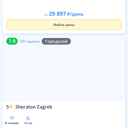
29 897
/день
от
Найти цены
7.9
251 оценка
7.9
Городской
251 оценка
Загреб
5
Sheraton Zagreb
в номере
16 км