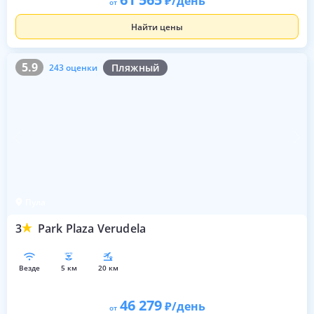
/день
от
Найти цены
5.9
243 оценки
5.9
Пляжный
243 оценки
Пула
3
Park Plaza Verudela
везде
5 км
20 км
46 279
/день
от