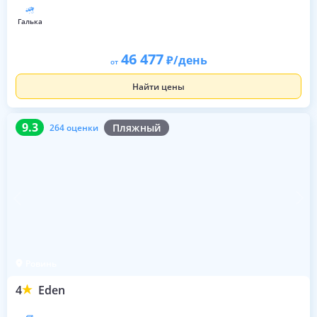
галька
46 477
/день
от
Найти цены
9.3
264 оценки
9.3
Пляжный
264 оценки
Ровинь
4
Eden