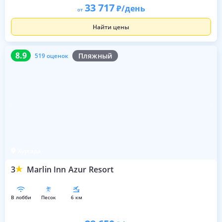
33 717
/день
от
Найти цены
8.9
519 оценок
8.9
Пляжный
519 оценок
Хургада
3
Marlin Inn Azur Resort
в лобби
песок
6 км