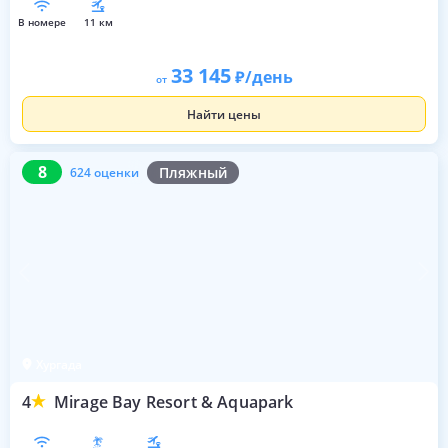
в номере
11 км
33 145
/день
от
Найти цены
8
624 оценки
8
Пляжный
624 оценки
Хургада
4
Mirage Bay Resort & Aquapark