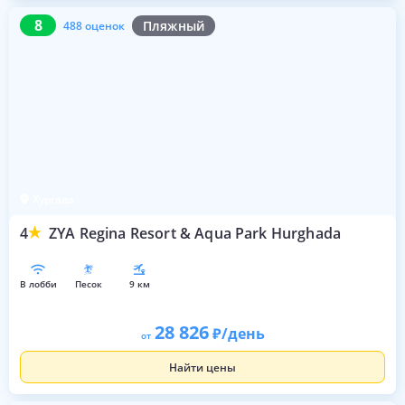
8
488 оценок
8
Пляжный
488 оценок
Хургада
4
ZYA Regina Resort & Aqua Park Hurghada
в лобби
песок
9 км
28 826
/день
от
Найти цены