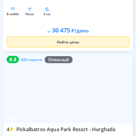
в лобби
песок
9 км
30 475
/день
от
Найти цены
8.8
683 оценки
8.8
Пляжный
683 оценки
Хургада
4
Pickalbatros Aqua Park Resort - Hurghada