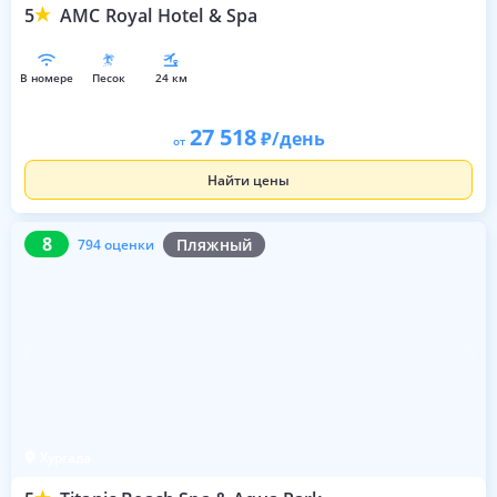
5
AMC Royal Hotel & Spa
в номере
песок
24 км
27 518
/день
от
Найти цены
8
794 оценки
8
Пляжный
794 оценки
Хургада