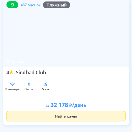
9
487 оценок
9
Пляжный
487 оценок
Хургада
4
Sindbad Club
в номере
песок
5 км
32 178
/день
от
Найти цены