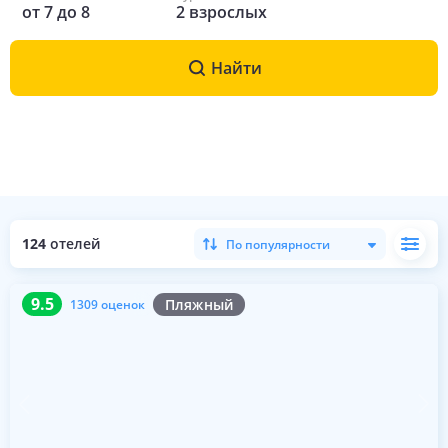
от
7
до
8
2
взрослых
Найти
124
отелей
По популярности
9.5
1309 оценок
9.5
Пляжный
1309 оценок