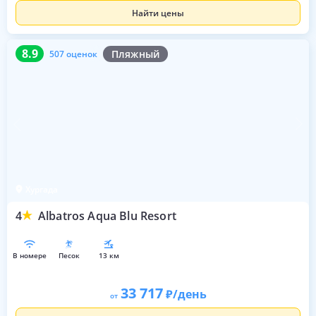
Найти цены
8.9
507 оценок
8.9
Пляжный
507 оценок
Хургада
4
Albatros Aqua Blu Resort
в номере
песок
13 км
33 717
/день
от