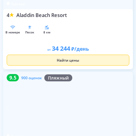
Хургада
4
Aladdin Beach Resort
в номере
песок
8 км
34 244
/день
от
Найти цены
9.5
900 оценок
9.5
Пляжный
900 оценок