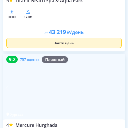
5
Titanic Beach Spa & Aqua Park
песок
12 км
43 219
/день
от
Найти цены
9.2
757 оценок
9.2
Пляжный
757 оценок
Хургада
4
Mercure Hurghada