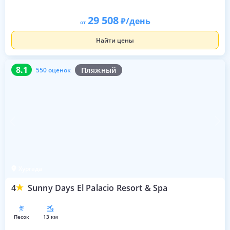
29 508
/день
от
Найти цены
8.1
550 оценок
8.1
Пляжный
550 оценок
Хургада
4
Sunny Days El Palacio Resort & Spa
песок
13 км