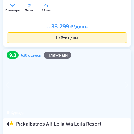
в номере
песок
12 км
33 299
/день
от
Найти цены
9.3
630 оценок
9.3
Пляжный
630 оценок
Хургада
4
Pickalbatros Alf Leila Wa Leila Resort