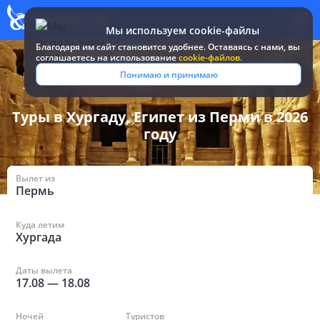
Мы используем cookie-файлы
Благодаря им сайт становится удобнее. Оставаясь c нами, вы
соглашаетесь на использование
cookie-файлов.
Все туры и путевки
/
Египет
/
в Хургаде из Перми
Понимаю и принимаю
Туры в Хургаду, Египет из Перми в 2026
году
Вылет из
Пермь
Куда летим
Хургада
Даты вылета
17.08
—
18.08
Ночей
Туристов