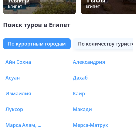
Египет
Египет
Поиск туров в Египет
по курортным городам
по количеству туристо
Таба
Рас Насрани
Сафага
Сахль-Хашиш
Северное побережье
Сома Бей
Хадаба
Эль Гуна
Эль-Аламейн
Нувейба
Шаркс Бей
Шарм-Эль-Шейх
Айн Сохна
Александрия
Туры в Египет
Асуан
Дахаб
Измаилия
Каир
Луксор
Макади
Марса Алам, Эль Кусейр
Мерса-Матрух