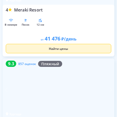
Хургада
4
Meraki Resort
в номере
песок
12 км
41 476
/день
от
Найти цены
9.3
857 оценок
9.3
Пляжный
857 оценок
Хургада