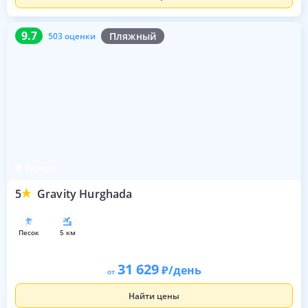
9.7
503 оценки
9.7
Пляжный
503 оценки
Хургада
5
Gravity Hurghada
песок
5 км
31 629
/день
от
Найти цены