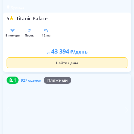
Хургада
5
Titanic Palace
в номере
песок
12 км
43 394
/день
от
Найти цены
8.1
927 оценок
8.1
Пляжный
927 оценок