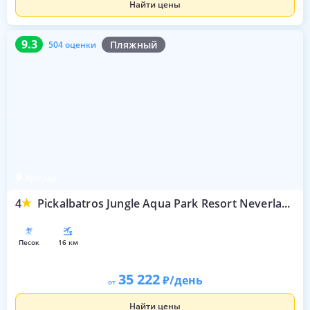
Найти цены
9.3
504 оценки
9.3
Пляжный
504 оценки
Хургада
4
Pickalbatros Jungle Aqua Park Resort Neverland Hurghada
песок
16 км
35 222
/день
от
Найти цены