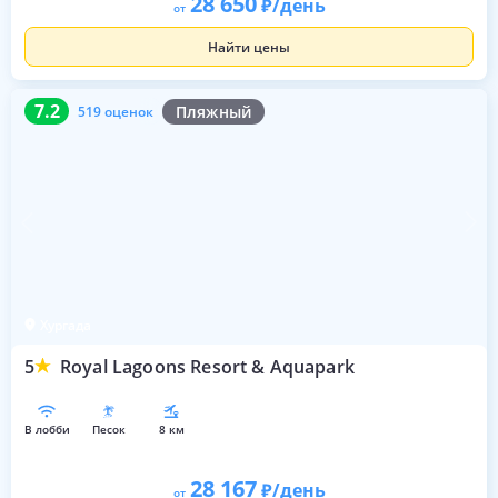
28 650
/день
от
Найти цены
7.2
519 оценок
7.2
Пляжный
519 оценок
Хургада
5
Royal Lagoons Resort & Aquapark
в лобби
песок
8 км
28 167
/день
от