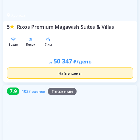
Хургада
5
Rixos Premium Magawish Suites & Villas
везде
песок
7 км
50 347
/день
от
Найти цены
7.9
1027 оценок
7.9
Пляжный
1027 оценок