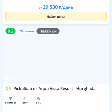
29 530
/день
от
Найти цены
9.2
520 оценок
9.2
Пляжный
520 оценок
Хургада
4
Pickalbatros Aqua Vista Resort - Hurghada
в номере
песок
8 км