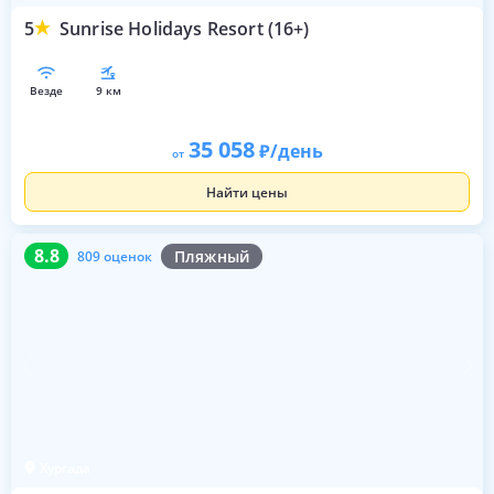
5
Sunrise Holidays Resort (16+)
везде
9 км
35 058
/день
от
Найти цены
8.8
809 оценок
8.8
Пляжный
809 оценок
Хургада