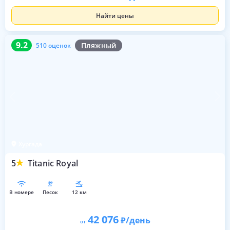
Найти цены
9.2
510 оценок
9.2
Пляжный
510 оценок
Хургада
5
Titanic Royal
в номере
песок
12 км
42 076
/день
от