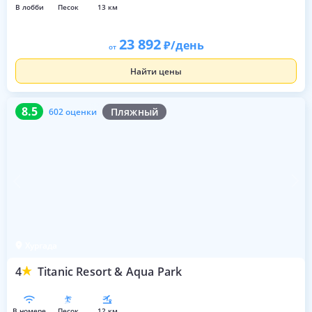
в лобби
песок
13 км
23 892
/день
от
Найти цены
8.5
602 оценки
8.5
Пляжный
602 оценки
Хургада
4
Titanic Resort & Aqua Park
в номере
песок
12 км