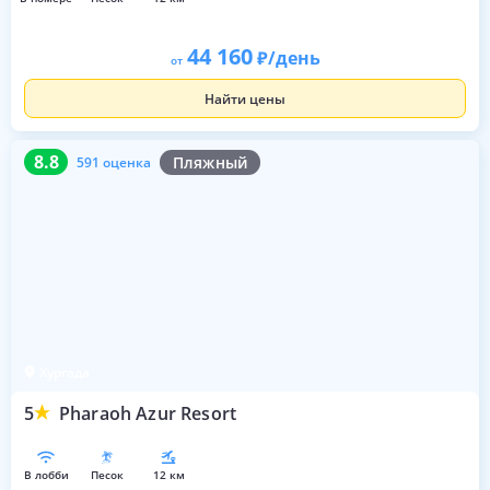
44 160
/день
от
Найти цены
8.8
591 оценка
8.8
Пляжный
591 оценка
Хургада
5
Pharaoh Azur Resort
в лобби
песок
12 км