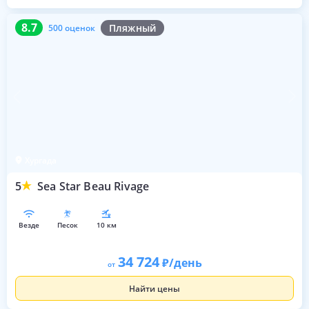
8.7
500 оценок
8.7
Пляжный
500 оценок
Хургада
5
Sea Star Beau Rivage
везде
песок
10 км
34 724
/день
от
Найти цены