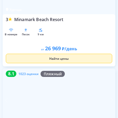
Хургада
3
Minamark Beach Resort
в номере
песок
9 км
26 969
/день
от
Найти цены
8.1
1023 оценки
8.1
Пляжный
1023 оценки