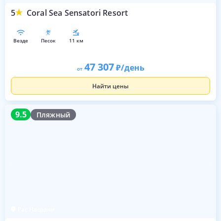
5
Coral Sea Sensatori Resort
везде
песок
11 км
47 307
/день
от
Найти цены
9.5
9.5
Пляжный
Рас Насрани