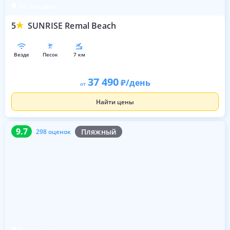
Рас Насрани
5
SUNRISE Remal Beach
везде
песок
7 км
37 490
/день
от
Найти цены
9.7
298 оценок
9.7
Пляжный
298 оценок