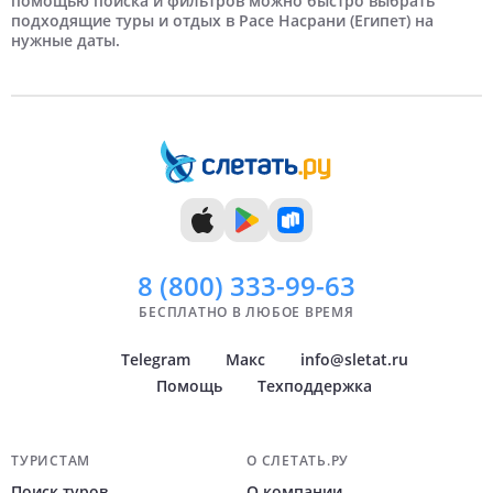
помощью поиска и фильтров можно быстро выбрать
подходящие туры и отдых в Расе Насрани (Египет) на
нужные даты.
7 дней
Июль
Краснодар
8 дней
Август
Самара
9 дней
Сентябрь
Челябинск
10 дней
Октябрь
Тюмень
11 дней
Ноябрь
Уфа
12 дней
Декабрь
Архангельск
Показать
Показать
всё
всё
8 (800)
333-99-63
БЕСПЛАТНО В ЛЮБОЕ ВРЕМЯ
Telegram
Макс
info@sletat.ru
Помощь
Техподдержка
Навигация по сайту
ТУРИСТАМ
О СЛЕТАТЬ.РУ
Поиск туров
О компании