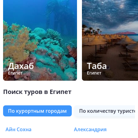
Дахаб
Таба
Египет
Египет
Поиск туров в Египет
по курортным городам
по количеству туристо
Таба
Сафага
Сахль-Хашиш
Северное побережье
Сома Бей
Хадаба
Хургада
Эль Гуна
Эль-Аламейн
Нувейба
Шаркс Бей
Шарм-Эль-Шейх
Айн Сохна
Александрия
Туры в Египет