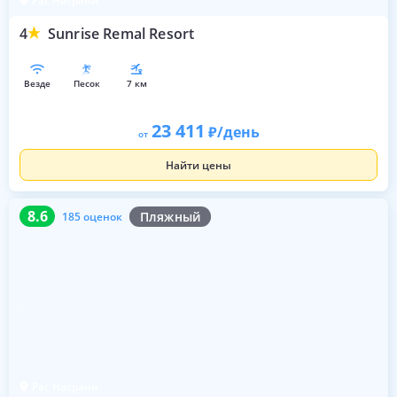
Рас Насрани
4
Sunrise Remal Resort
везде
песок
7 км
23 411
/день
от
Найти цены
8.6
185 оценок
8.6
Пляжный
185 оценок
Рас Насрани