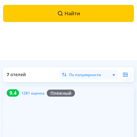
Найти
7
отелей
По популярности
9.4
1281 оценка
9.4
Пляжный
1281 оценка