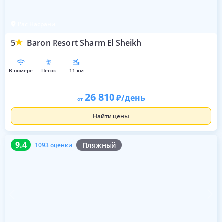
Рас Насрани
5
Baron Resort Sharm El Sheikh
в номере
песок
11 км
26 810
/день
от
Найти цены
9.4
1093 оценки
9.4
Пляжный
1093 оценки