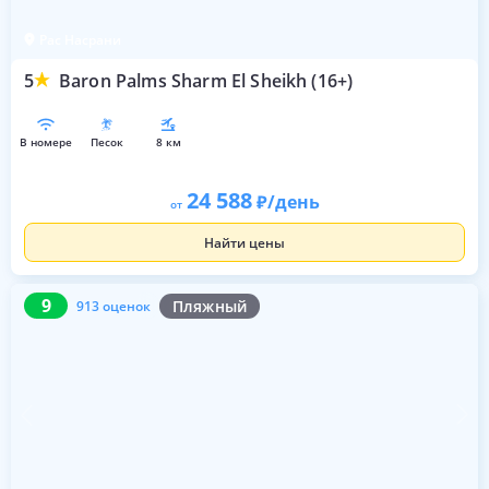
Рас Насрани
5
Baron Palms Sharm El Sheikh (16+)
в номере
песок
8 км
24 588
/день
от
Найти цены
9
913 оценок
9
Пляжный
913 оценок