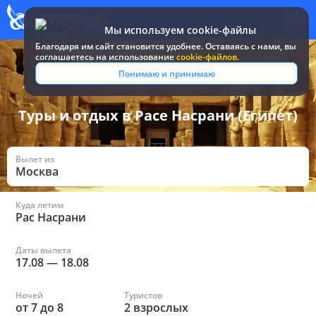
Мы используем cookie-файлы
Благодаря им сайт становится удобнее. Оставаясь c нами, вы
соглашаетесь на использование
cookie-файлов.
Все туры и путевки
/
Египет
/
в Расе Насрани
Понимаю и принимаю
Туры и отдых в Расе Насрани (Египет)
Вылет из
Москва
Куда летим
Рас Насрани
Даты вылета
17.08
—
18.08
Ночей
Туристов
от
7
до
8
2
взрослых