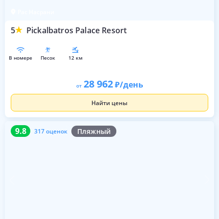
Рас Насрани
5
Pickalbatros Palace Resort
в номере
песок
12 км
28 962
/день
от
Найти цены
9.8
317 оценок
9.8
Пляжный
317 оценок