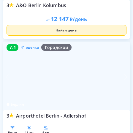
3
A&O Berlin Kolumbus
12 147
/день
от
Найти цены
7.1
41 оценка
7.1
Городской
41 оценка
Берлин
3
Airporthotel Berlin - Adlershof
везде
16 км
5 км