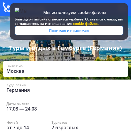
Мы используем cookie-файлы
Благодаря им сайт становится удобнее. Оставаясь c нами, вы
соглашаетесь на использование
cookie-файлов.
Все туры и путевки
/
Германия
/
в Гамбурге
Понимаю и принимаю
Туры и отдых в Гамбурге (Германия)
Вылет из
Москва
Куда летим
Германия
Даты вылета
17.08
—
24.08
Ночей
Туристов
от
7
до
14
2
взрослых