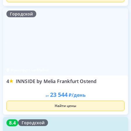
Городской
Франкфурт-на-Майне
4
INNSIDE by Melia Frankfurt Ostend
23 544
/день
от
Найти цены
8.4
8.4
Городской