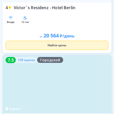
4
Victor`s Residenz - Hotel Berlin
везде
12 км
20 564
/день
от
Найти цены
7.5
129 оценок
7.5
Городской
129 оценок
Берлин