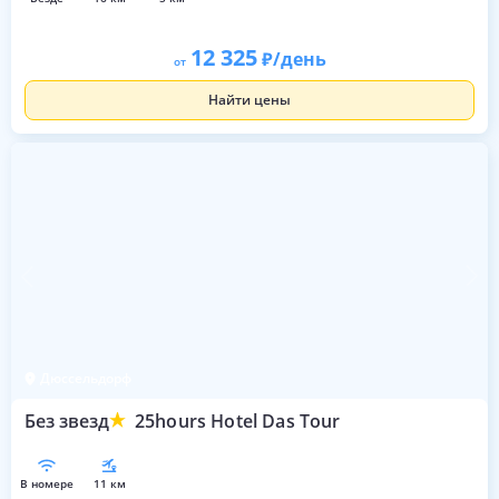
12 325
/день
от
Найти цены
Дюссельдорф
Без звезд
25hours Hotel Das Tour
в номере
11 км