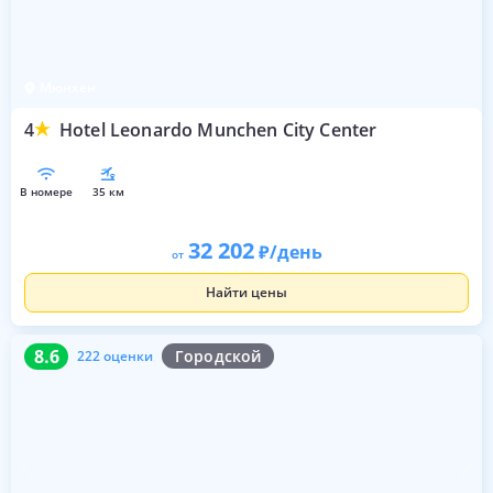
Мюнхен
4
Hotel Leonardo Munchen City Center
в номере
35 км
32 202
/день
от
Найти цены
8.6
222 оценки
8.6
Городской
222 оценки