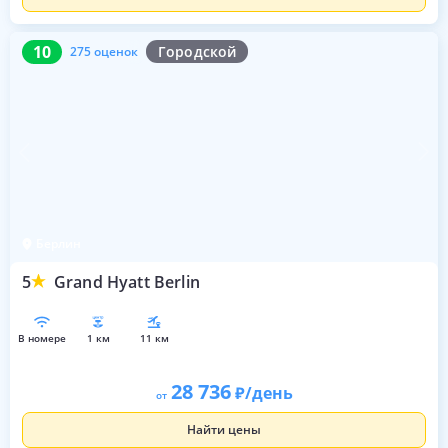
10
275 оценок
10
Городской
275 оценок
Берлин
5
Grand Hyatt Berlin
в номере
1 км
11 км
28 736
/день
от
Найти цены