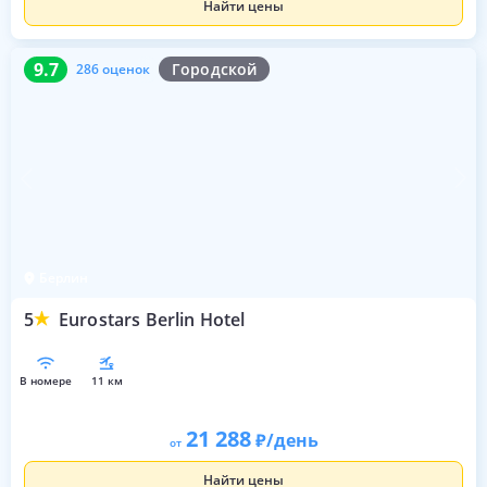
Найти цены
9.7
286 оценок
9.7
Городской
286 оценок
Берлин
5
Eurostars Berlin Hotel
в номере
11 км
21 288
/день
от
Найти цены