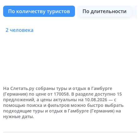
по количеству туристов
по длительности
2 человека
Туры в Германию в Га
5 дней
На выходные
Август
Москва
6 дней
Самые дешевые
Отели 2 звезды
Сентябрь
Дешевые
Отели 3 звезды
Туры в Германию в Гамбург по длительнос
Туры в Германию в Гамбург на выходные
Туры в Германию в Гамбург по месяцам
Туры в Германию в Гамбург из города
Туры в Германию в Гамбург по цене
Туры в Германию в Гамбург рейтинг отеля
8 дней
Октябрь
Недорогие
12 дней
Отели 4 звезды
Ноябрь
Дорогие
Отели 5 звезд
На Слетать.ру собраны туры и отдых в Гамбурге
(Германия) по цене от 170058. В разделе доступно 15
предложений, а цены актуальны на 10.08.2026 — с
Самые дорогие
помощью поиска и фильтров можно быстро выбрать
подходящие туры и отдых в Гамбурге (Германия) на
нужные даты.