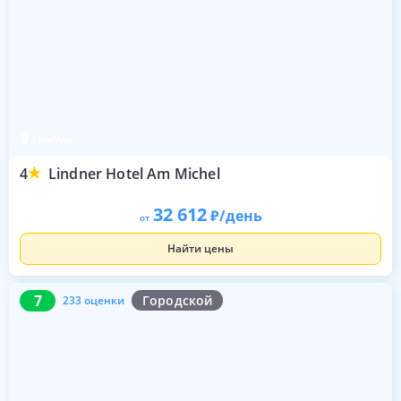
Гамбург
4
Lindner Hotel Am Michel
32 612
/день
от
Найти цены
7
233 оценки
7
Городской
233 оценки