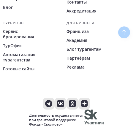
Контакты
Блог
Аккредитация
ТУРБИЗНЕС
ДЛЯ БИЗНЕСА
Сервис
Франшиза
Наве
бронирования
Академия
ТурОфис
Блог турагентам
Автоматизация
Партнёрам
турагентства
Реклама
Готовые сайты
Деятельность осуществляется
при грантовой поддержке
Фонда «Сколково»