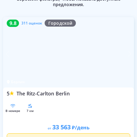
предложения.
9.8
311 оценок
9.8
Городской
311 оценок
Берлин
5
The Ritz-Carlton Berlin
в номере
7 км
33 563
/день
от