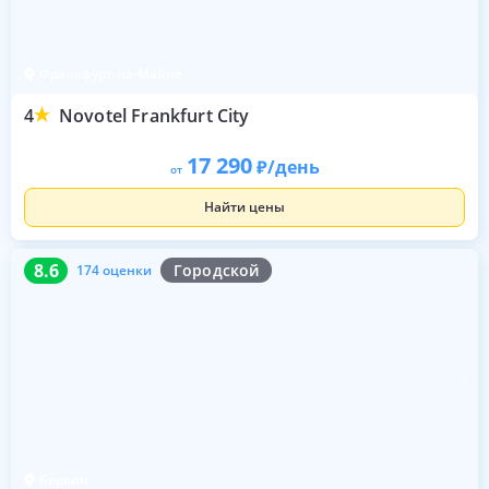
Франкфурт-на-Майне
4
Novotel Frankfurt City
17 290
/день
от
Найти цены
8.6
174 оценки
8.6
Городской
174 оценки
Берлин