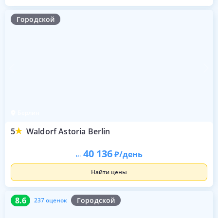
Городской
Берлин
5
Waldorf Astoria Berlin
40 136
/день
от
Найти цены
8.6
237 оценок
8.6
Городской
237 оценок