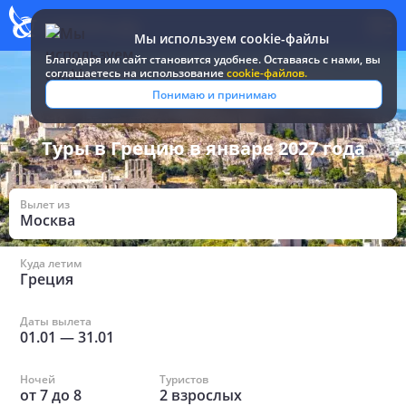
Мы используем cookie-файлы
Благодаря им сайт становится удобнее. Оставаясь c нами, вы
соглашаетесь на использование
cookie-файлов.
Все туры и путевки
/
Греция
/
Январь
Понимаю и принимаю
Туры в Грецию в январе 2027 года
Вылет из
Москва
Куда летим
Греция
Даты вылета
01.01
—
31.01
Ночей
Туристов
от
7
до
8
2
взрослых