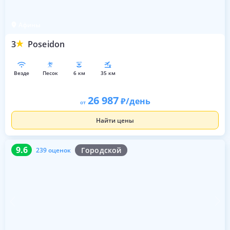
Афины
3
Poseidon
везде
песок
6 км
35 км
26 987
/день
от
Найти цены
9.6
239 оценок
9.6
Городской
239 оценок