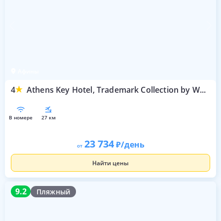
Афины
4
Athens Key Hotel, Trademark Collection by Wyndham
в номере
27 км
23 734
/день
от
Найти цены
9.2
9.2
Пляжный