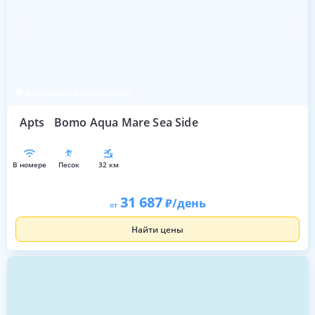
Халкидики-Калликратия
Apts
Bomo Aqua Mare Sea Side
в номере
песок
32 км
31 687
/день
от
Найти цены