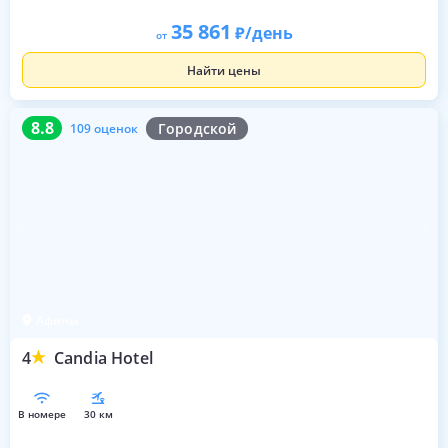
35 861
/день
от
Найти цены
8.8
109 оценок
8.8
Городской
109 оценок
Афины
4
Candia Hotel
в номере
30 км