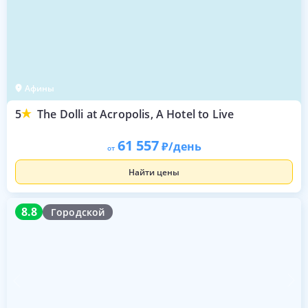
Афины
5
The Dolli at Acropolis, A Hotel to Live
61 557
/день
от
Найти цены
8.8
8.8
Городской