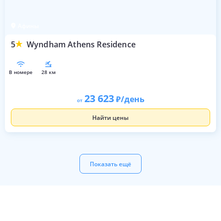
Афины
5
Wyndham Athens Residence
в номере
28 км
23 623
/день
от
Найти цены
Показать ещё