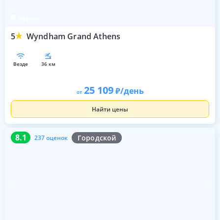
Афины
5
Wyndham Grand Athens
везде
36 км
25 109
/день
от
Найти цены
8.1
237 оценок
8.1
Городской
237 оценок