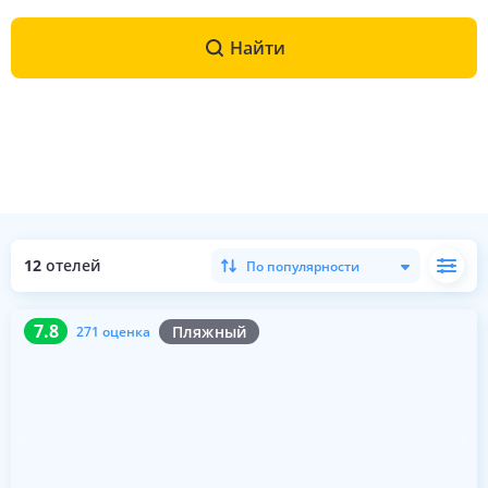
Найти
12
отелей
По популярности
7.8
271 оценка
7.8
Пляжный
271 оценка