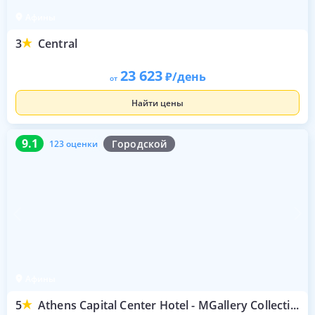
Афины
3
Central
23 623
/день
от
Найти цены
9.1
123 оценки
9.1
Городской
123 оценки
Афины
5
Athens Capital Center Hotel - MGallery Collection