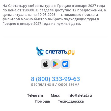
3 человека
5 дней
Март
Недорогие
6 дней
Отели 4 звезды
На третьей береговой линии
Апрель
4 человека
Дорогие
Отели 5 звезд
На Слетать.ру собраны туры в Грецию в январе 2027 года
по цене от 150608. В разделе доступно 12 предложений, а
цены актуальны на 10.08.2026 — с помощью поиска и
7 дней
Май
8 дней
Июнь
Самые дорогие
фильтров можно быстро выбрать подходящие туры в
Грецию в январе 2027 года на нужные даты.
9 дней
Август
10 дней
Сентябрь
11 дней
Октябрь
12 дней
Ноябрь
13 дней
Декабрь
14 дней
8 (800)
333-99-63
БЕСПЛАТНО В ЛЮБОЕ ВРЕМЯ
Telegram
Макс
info@sletat.ru
Помощь
Техподдержка