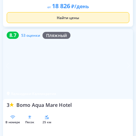
18 826
/день
от
Найти цены
8.7
53 оценки
8.7
Пляжный
53 оценки
Халкидики-Калликратия
3
Bomo Aqua Mare Hotel
в номере
песок
25 км