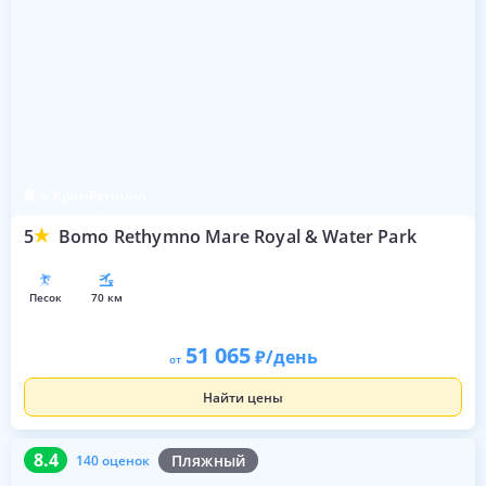
о. Крит-Ретимно
5
Bomo Rethymno Mare Royal & Water Park
песок
70 км
51 065
/день
от
Найти цены
8.4
140 оценок
8.4
Пляжный
140 оценок