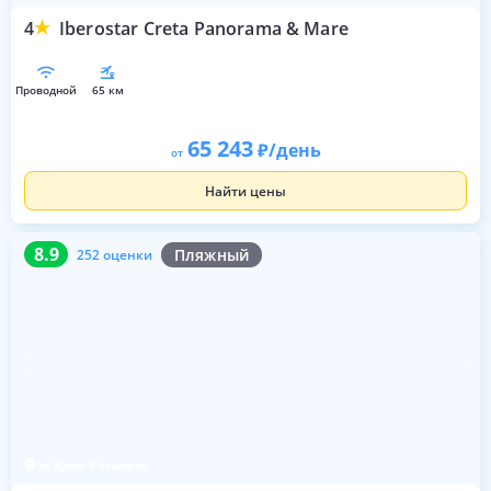
4
Iberostar Creta Panorama & Mare
проводной
65 км
65 243
/день
от
Найти цены
8.9
252 оценки
8.9
Пляжный
252 оценки
о. Крит-Ретимно