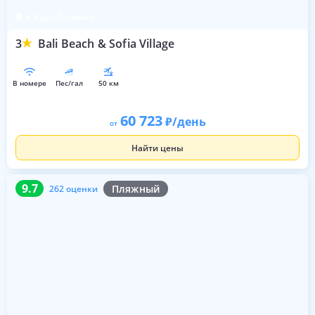
о. Крит-Ретимно
3
Bali Beach & Sofia Village
в номере
пес/гал
50 км
60 723
/день
от
Найти цены
9.7
262 оценки
9.7
Пляжный
262 оценки