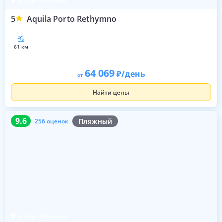
о. Крит-Ретимно
5
Aquila Porto Rethymno
61 км
64 069
/день
от
Найти цены
9.6
256 оценок
9.6
Пляжный
256 оценок
о. Крит-Ретимно