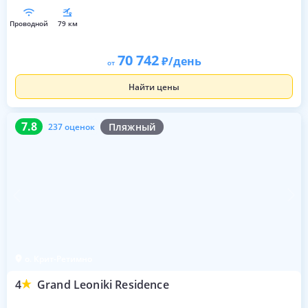
проводной
79 км
70 742
/день
от
Найти цены
7.8
237 оценок
7.8
Пляжный
237 оценок
о. Крит-Ретимно
4
Grand Leoniki Residence