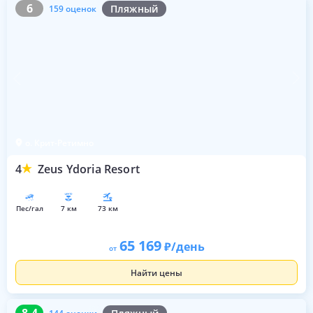
6
159 оценок
6
Пляжный
159 оценок
о. Крит-Ретимно
4
Zeus Ydoria Resort
пес/гал
7 км
73 км
65 169
/день
от
Найти цены
8.4
144 оценки