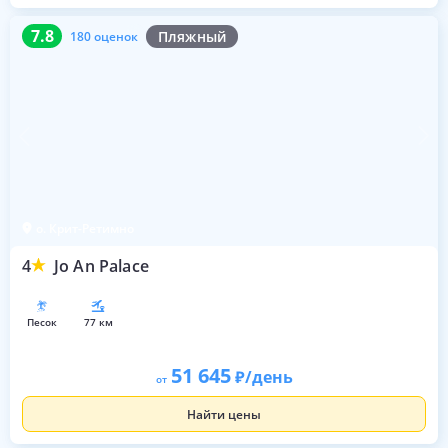
7.8
180 оценок
7.8
Пляжный
180 оценок
о. Крит-Ретимно
4
Jo An Palace
песок
77 км
51 645
/день
от
Найти цены