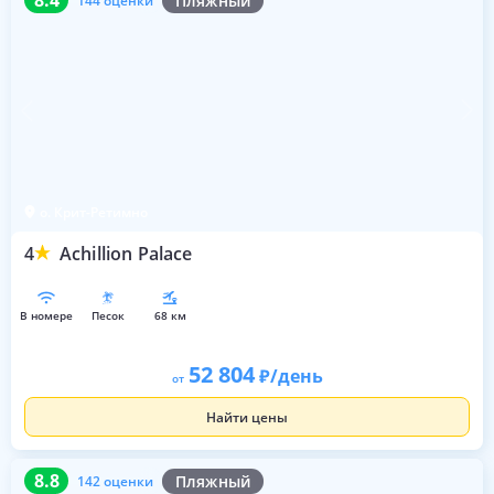
8.4
Пляжный
144 оценки
о. Крит-Ретимно
4
Achillion Palace
в номере
песок
68 км
52 804
/день
от
Найти цены
8.8
142 оценки
8.8
Пляжный
142 оценки