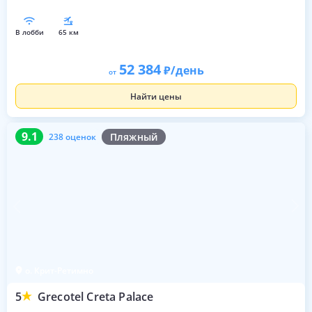
в лобби
65 км
52 384
/день
от
Найти цены
9.1
238 оценок
9.1
Пляжный
238 оценок
о. Крит-Ретимно
5
Grecotel Creta Palace