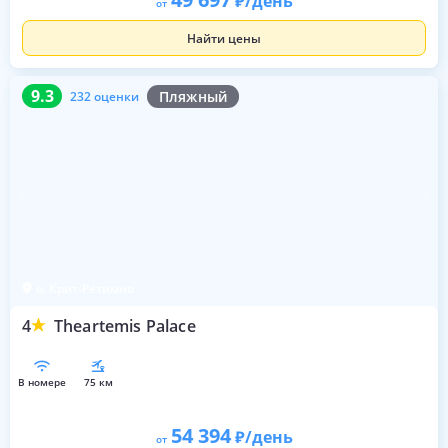
/день
от
Найти цены
9.3
232 оценки
9.3
Пляжный
232 оценки
о. Крит-Ретимно
4
Theartemis Palace
в номере
75 км
54 394
/день
от