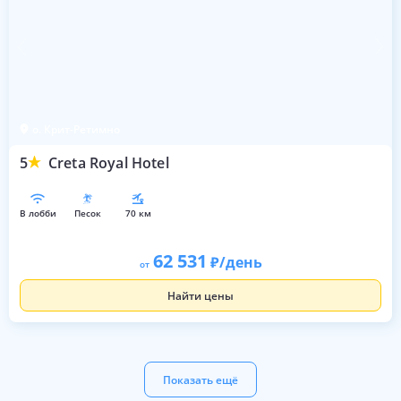
о. Крит-Ретимно
5
Creta Royal Hotel
в лобби
песок
70 км
62 531
/день
от
Найти цены
Показать ещё