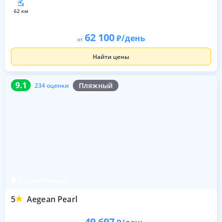
62 км
62 100
/день
от
Найти цены
9.1
234 оценки
9.1
Пляжный
234 оценки
о. Крит-Ретимно
5
Aegean Pearl
49 697