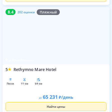
8.4
202 оценки
8.4
Пляжный
202 оценки
о. Крит-Ретимно
5
Rethymno Mare Hotel
песок
11 км
64 км
65 231
/день
от
Найти цены