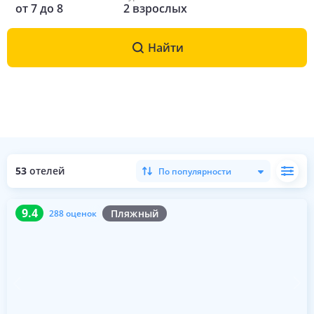
от
7
до
8
2
взрослых
Найти
53
отелей
По популярности
9.4
288 оценок
9.4
Пляжный
288 оценок