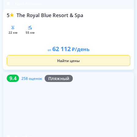
о. Крит-Ретимно
5
The Royal Blue Resort & Spa
22 км
55 км
62 112
/день
от
Найти цены
9.4
258 оценок
9.4
Пляжный
258 оценок