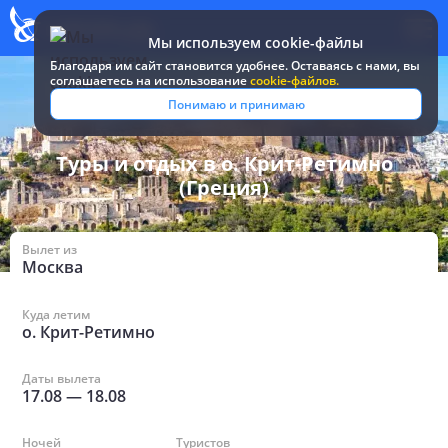
Мы используем cookie-файлы
Благодаря им сайт становится удобнее. Оставаясь c нами, вы
соглашаетесь на использование
cookie-файлов.
Все туры и путевки
/
Греция
/
в о. Крит-Ретимно
Понимаю и принимаю
Туры и отдых в о. Крит-Ретимно
(Греция)
Вылет из
Москва
Куда летим
о. Крит-Ретимно
Даты вылета
17.08
—
18.08
Ночей
Туристов