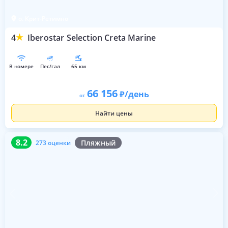
о. Крит-Ретимно
4
Iberostar Selection Creta Marine
в номере
пес/гал
65 км
66 156
/день
от
Найти цены
8.2
273 оценки
8.2
Пляжный
273 оценки