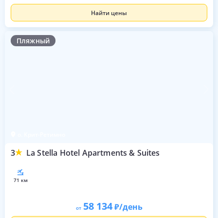
Найти цены
Пляжный
о. Крит-Ретимно
3
La Stella Hotel Apartments & Suites
71 км
58 134
/день
от