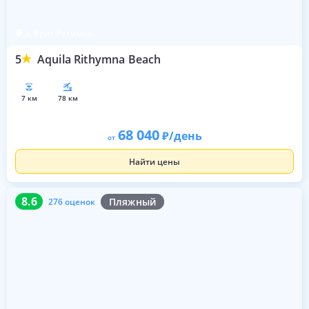
о. Крит-Ретимно
5
Aquila Rithymna Beach
7 км
78 км
68 040
/день
от
Найти цены
8.6
276 оценок
8.6
Пляжный
276 оценок