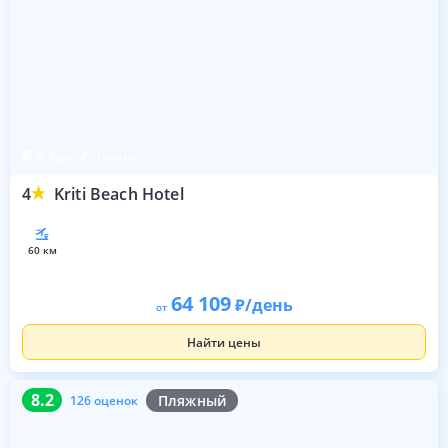
о. Крит-Ретимно
4
Kriti Beach Hotel
60 км
64 109
/день
от
Найти цены
8.2
126 оценок
8.2
Пляжный
126 оценок