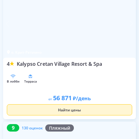
о. Крит-Ретимно
4
Kalypso Cretan Village Resort & Spa
в лобби
терраса
56 871
/день
от
Найти цены
9
130 оценок
9
Пляжный
130 оценок