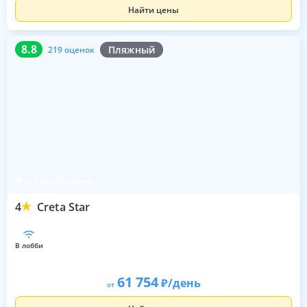
Найти цены
8.8
219 оценок
8.8
Пляжный
219 оценок
о. Крит-Ретимно
4
Creta Star
в лобби
61 754
/день
от