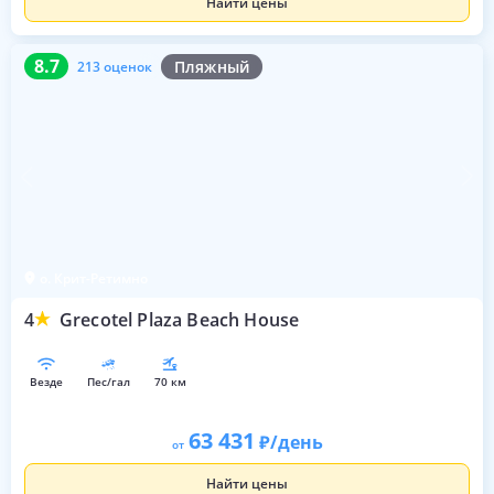
Найти цены
8.7
213 оценок
8.7
Пляжный
213 оценок
о. Крит-Ретимно
4
Grecotel Plaza Beach House
везде
пес/гал
70 км
63 431
/день
от
Найти цены