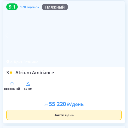
9.1
178 оценок
9.1
Пляжный
178 оценок
о. Крит-Ретимно
3
Atrium Ambiance
проводной
65 км
55 220
/день
от
Найти цены