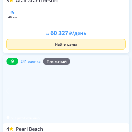
3
Atali Grand Resort
40 км
60 327
/день
от
Найти цены
9
241 оценка
9
Пляжный
241 оценка
о. Крит-Ретимно
4
Pearl Beach