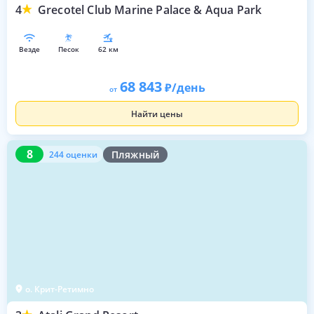
4
Grecotel Club Marine Palace & Aqua Park
везде
песок
62 км
68 843
/день
от
Найти цены
8
244 оценки
8
Пляжный
244 оценки
о. Крит-Ретимно