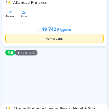
4
Atlantica Princess
галька
8 км
49 742
/день
от
Найти цены
9.6
9.6
Пляжный
Иксья
5
Atrium Platinum Luxury Resort Hotel & Spa