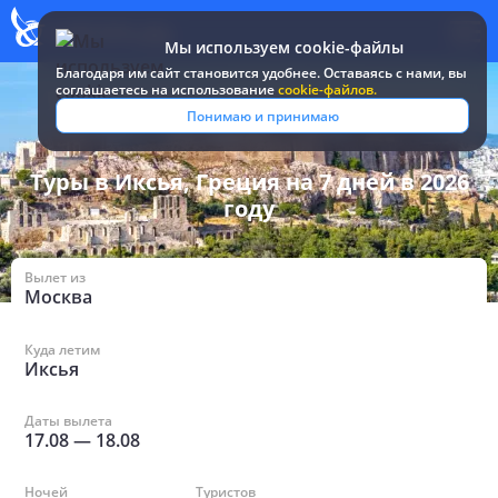
Мы используем cookie-файлы
Благодаря им сайт становится удобнее. Оставаясь c нами, вы
соглашаетесь на использование
cookie-файлов.
Все туры и путевки
/
Греция
/
в Иксьях на 7 дней
Понимаю и принимаю
Туры в Иксья, Греция на 7 дней в 2026
году
Вылет из
Москва
Куда летим
Иксья
Даты вылета
17.08
—
18.08
Ночей
Туристов