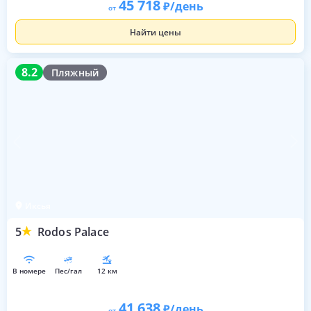
45 718
/день
от
Найти цены
8.2
8.2
Пляжный
Иксья
5
Rodos Palace
в номере
пес/гал
12 км
41 638
/день
от