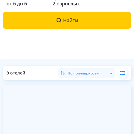
от
6
до
6
2
взрослых
Найти
9
отелей
По популярности