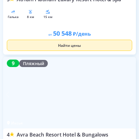
галька
8 км
15 км
50 548
/день
от
Найти цены
9
9
Пляжный
Иксья
4
Avra Beach Resort Hotel & Bungalows