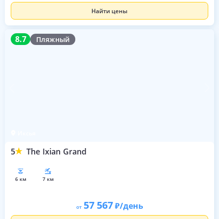
Найти цены
8.7
8.7
Пляжный
Иксья
5
The Ixian Grand
6 км
7 км
57 567
/день
от