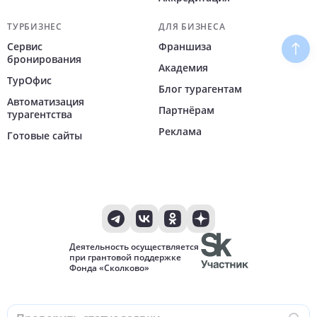
ТУРБИЗНЕС
ДЛЯ БИЗНЕСА
Сервис
Франшиза
Наве
бронирования
Академия
ТурОфис
Блог турагентам
Автоматизация
Партнёрам
турагентства
Реклама
Готовые сайты
Деятельность осуществляется
при грантовой поддержке
Фонда «Сколково»