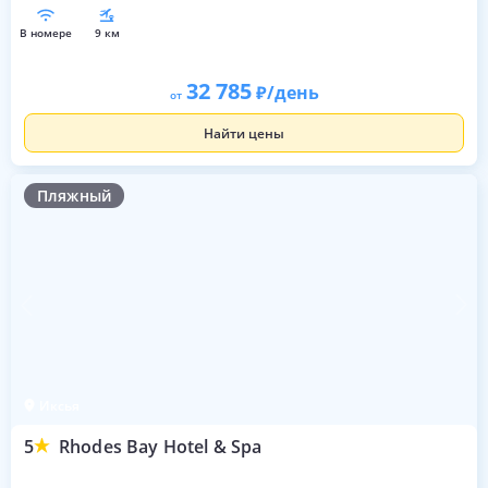
в номере
9 км
32 785
/день
от
Найти цены
Пляжный
Иксья
5
Rhodes Bay Hotel & Spa