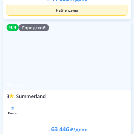
Найти цены
9.9
9.9
Городской
Иксья
3
Summerland
песок
63 446
/день
от