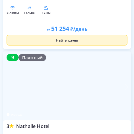
в лобби
галька
12 км
51 254
/день
от
Найти цены
9
9
Пляжный
Иксья
3
Nathalie Hotel