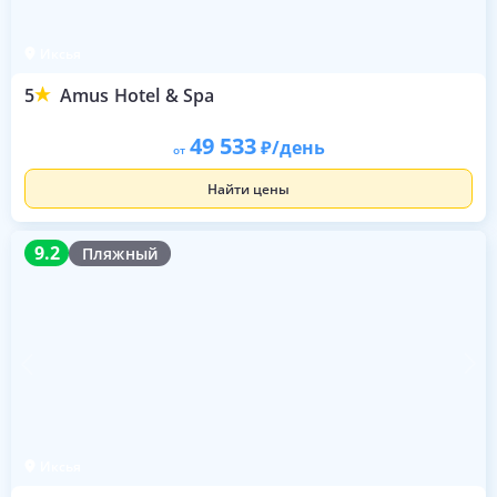
Иксья
5
Amus Hotel & Spa
49 533
/день
от
Найти цены
9.2
9.2
Пляжный
Иксья