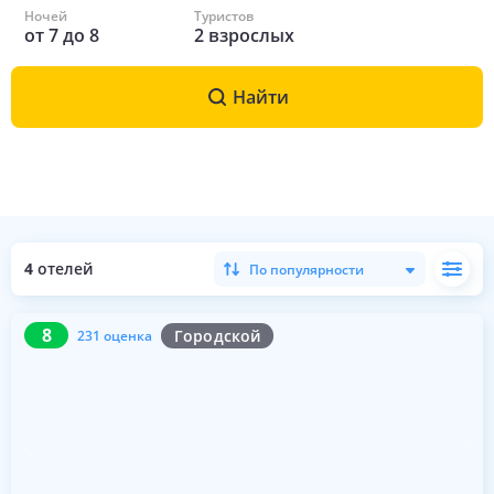
Ночей
Туристов
от
7
до
8
2
взрослых
Найти
4
отелей
По популярности
8
231 оценка
8
Городской
231 оценка