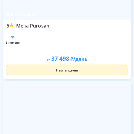
Джокьякарта
5
Melia Purosani
в номере
37 498
/день
от
Найти цены