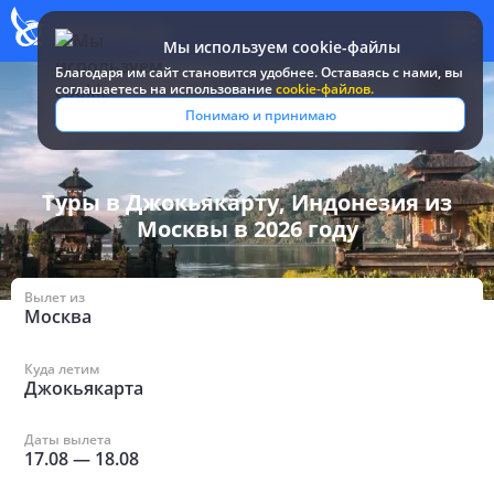
Мы используем cookie-файлы
Благодаря им сайт становится удобнее. Оставаясь c нами, вы
соглашаетесь на использование
cookie-файлов.
Все туры и
Индонезия
/
в Джокьякарте из
Понимаю и принимаю
путевки
/
Москвы
Туры в Джокьякарту, Индонезия из
Москвы в 2026 году
Вылет из
Москва
Куда летим
Джокьякарта
Даты вылета
17.08
—
18.08