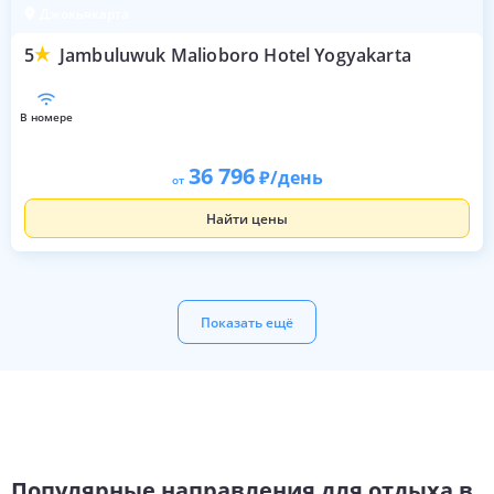
Джокьякарта
5
Jambuluwuk Malioboro Hotel Yogyakarta
в номере
36 796
/день
от
Найти цены
Показать ещё
Популярные направления для отдыха в