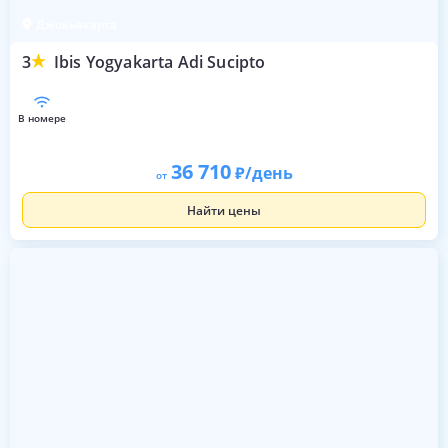
Джокьякарта
3
Ibis Yogyakarta Adi Sucipto
в номере
36 710
/день
от
Найти цены