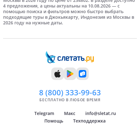
Москвы в 2026 году по цене от 234802. В разделе доступно
4 предложения, а цены актуальны на 10.08.2026 — с
5 человек
7 дней
Май
Краснодар
8 дней
Самые дорогие
Июнь
Самара
помощью поиска и фильтров можно быстро выбрать
подходящие туры в Джокьякарту, Индонезия из Москвы в
2026 году на нужные даты.
9 дней
Июль
Челябинск
10 дней
Август
Уфа
11 дней
Сентябрь
Омск
12 дней
Октябрь
Хабаровск
13 дней
Ноябрь
Нижнекамск
14 дней
Декабрь
Сочи
Показать
всё
8 (800)
333-99-63
БЕСПЛАТНО В ЛЮБОЕ ВРЕМЯ
Telegram
Макс
info@sletat.ru
Помощь
Техподдержка