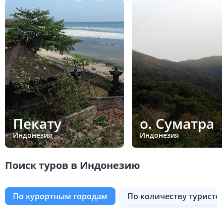
Пекату
о. Суматра
Индонезия
Индонезия
Поиск туров в Индонезию
по курортным городам
по количеству туристо
о. Суматра
о. Сумба
о. Флорес
о. Ява
Пекату