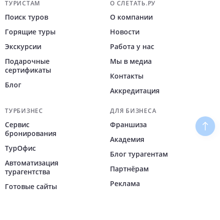
Навигация по сайту
ТУРИСТАМ
О СЛЕТАТЬ.РУ
Поиск туров
О компании
Горящие туры
Новости
Экскурсии
Работа у нас
Подарочные
Мы в медиа
сертификаты
Контакты
Блог
Аккредитация
ТУРБИЗНЕС
ДЛЯ БИЗНЕСА
Сервис
Франшиза
Наве
бронирования
Академия
ТурОфис
Блог турагентам
Автоматизация
Партнёрам
турагентства
Реклама
Готовые сайты