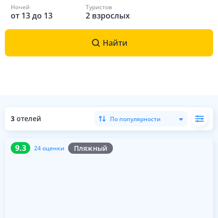
Ночей
Туристов
от
13
до
13
2
взрослых
Найти
3
отелей
По популярности
9.3
24 оценки
9.3
Пляжный
24 оценки