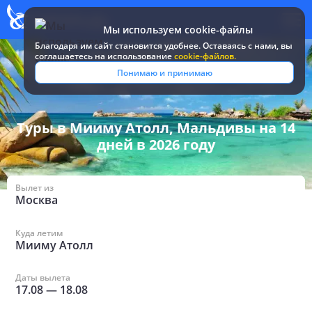
Мы используем cookie-файлы
Благодаря им сайт становится удобнее. Оставаясь c нами, вы
соглашаетесь на использование
cookie-файлов.
Все туры и
Мальдивы
/
в Мииму Атолл на 14
Понимаю и принимаю
путевки
/
дней
Туры в Мииму Атолл, Мальдивы на 14
дней в 2026 году
Вылет из
Москва
Куда летим
Мииму Атолл
Даты вылета
17.08
—
18.08