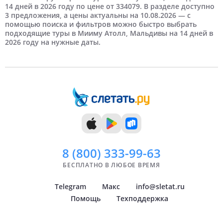
14 дней в 2026 году по цене от 334079. В разделе доступно
3 предложения, а цены актуальны на 10.08.2026 — с
8 дней
Май
Новосибирск
9 дней
Самые дорогие
Июнь
Нижний Новгород
помощью поиска и фильтров можно быстро выбрать
подходящие туры в Мииму Атолл, Мальдивы на 14 дней в
2026 году на нужные даты.
10 дней
Июль
Краснодар
11 дней
Август
Самара
12 дней
Сентябрь
Челябинск
13 дней
Октябрь
Тюмень
14 дней
Ноябрь
Уфа
Декабрь
Архангельск
Показать
всё
8 (800)
333-99-63
БЕСПЛАТНО В ЛЮБОЕ ВРЕМЯ
Telegram
Макс
info@sletat.ru
Помощь
Техподдержка