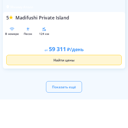
Мииму Атолл
5
Madifushi Private Island
в номере
песок
124 км
59 311
/день
от
Найти цены
Показать ещё