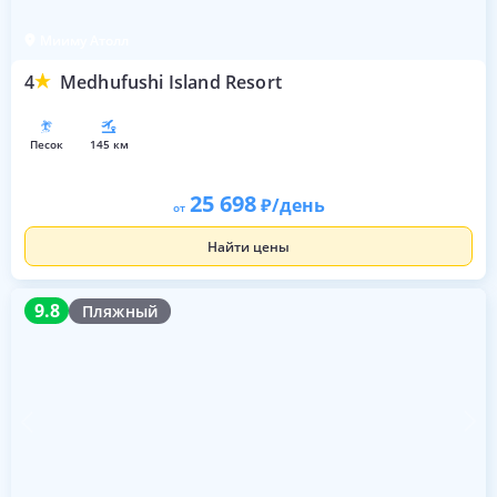
Мииму Атолл
4
Medhufushi Island Resort
песок
145 км
25 698
/день
от
Найти цены
9.8
9.8
Пляжный