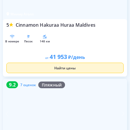
Мииму Атолл
5
Cinnamon Hakuraa Huraa Maldives
в номере
песок
148 км
41 953
/день
от
Найти цены
9.2
7 оценок
9.2
Пляжный
7 оценок