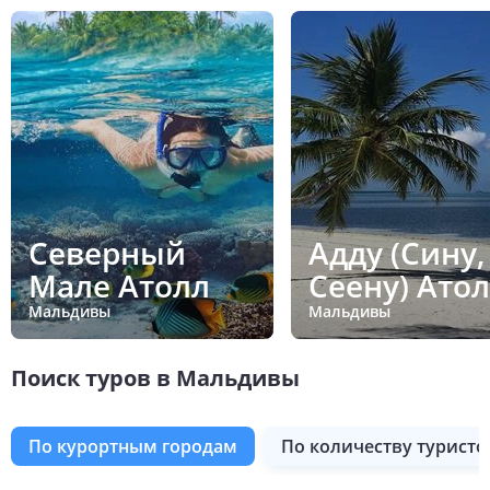
Северный
Адду (Сину,
Мале Атолл
Сеену) Ато
Мальдивы
Мальдивы
Поиск туров в Мальдивы
по курортным городам
по количеству туристо