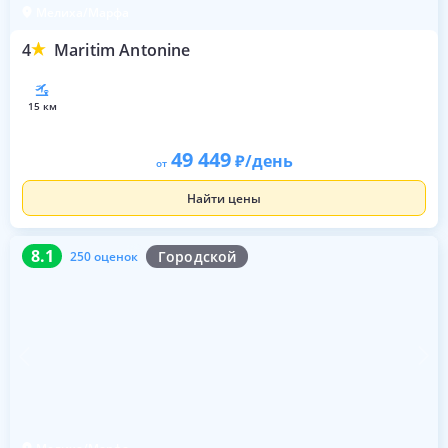
Мелиха/Марфа
4
Maritim Antonine
15 км
49 449
/день
от
Найти цены
8.1
250 оценок
8.1
Городской
250 оценок