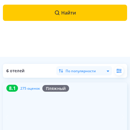
Найти
6
отелей
По популярности
8.1
275 оценок
8.1
Пляжный
275 оценок