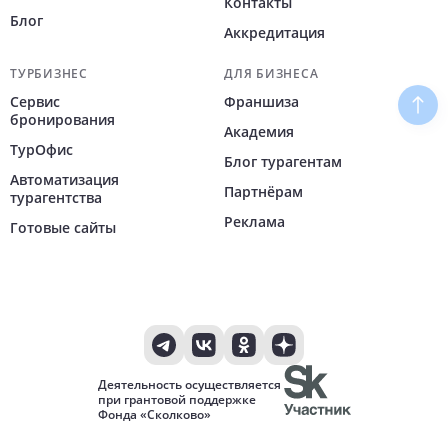
Контакты
Блог
Аккредитация
ТУРБИЗНЕС
ДЛЯ БИЗНЕСА
Сервис
Франшиза
Наве
бронирования
Академия
ТурОфис
Блог турагентам
Автоматизация
Партнёрам
турагентства
Реклама
Готовые сайты
Деятельность осуществляется
при грантовой поддержке
Фонда «Сколково»