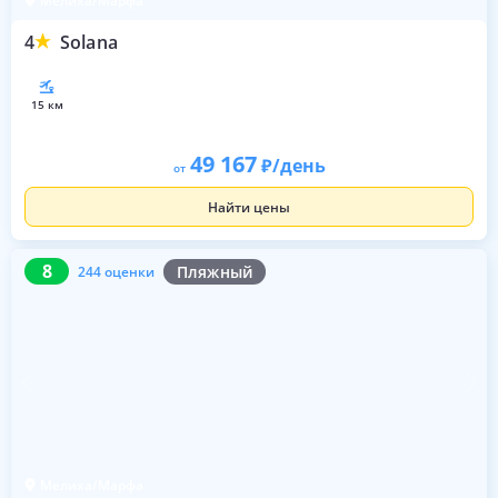
Мелиха/Марфа
4
Solana
15 км
49 167
/день
от
Найти цены
8
244 оценки
8
Пляжный
244 оценки
Мелиха/Марфа