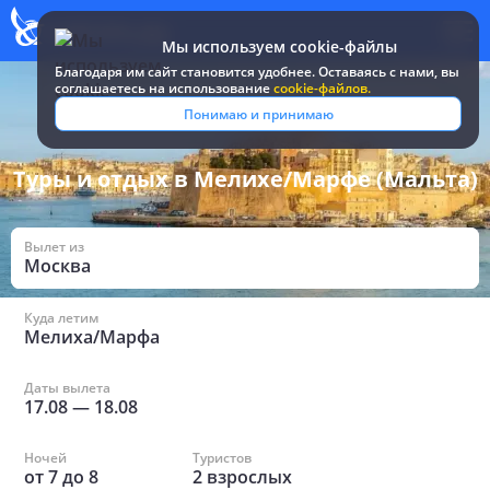
Мы используем cookie-файлы
Благодаря им сайт становится удобнее. Оставаясь c нами, вы
соглашаетесь на использование
cookie-файлов.
Все туры и путевки
/
Мальта
/
в Мелихе/Марфе
Понимаю и принимаю
Туры и отдых в Мелихе/Марфе (Мальта)
Вылет из
Москва
Куда летим
Мелиха/Марфа
Даты вылета
17.08
—
18.08
Ночей
Туристов
от
7
до
8
2
взрослых