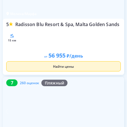
Мелиха/Марфа
5
Radisson Blu Resort & Spa, Malta Golden Sands
15 км
56 955
/день
от
Найти цены
7
260 оценок
7
Пляжный
260 оценок