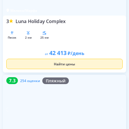
Мелиха/Марфа
3
Luna Holiday Complex
песок
2 км
25 км
42 413
/день
от
Найти цены
7.3
254 оценки
7.3
Пляжный
254 оценки