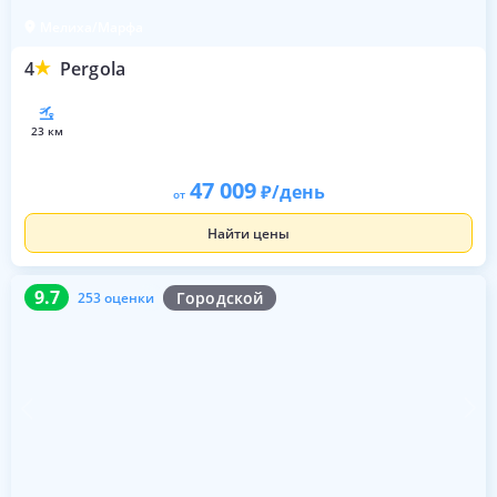
Мелиха/Марфа
4
Pergola
23 км
47 009
/день
от
Найти цены
9.7
253 оценки
9.7
Городской
253 оценки