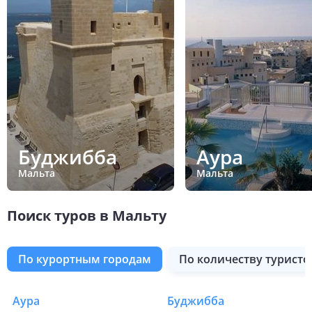
Буджибба
Аура
Мальта
Мальта
Поиск туров в Мальту
по курортным городам
по количеству туристо
Аура
Буджибба
Туры в Мальту