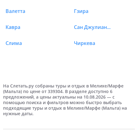
Валетта
Гзира
Кавра
Сан Джулианс Бэй
Слима
Чиркева
2 человека
С детьми
4 дня
Август
Москва
Песок
Галька
8 дней
Самые дешевые
Отели 3 звезды
Сентябрь
На первой береговой линии
Дешевые
Отели 4 звезды
На второй береговой линии
Туры в Мальту в Мелиха/Марфа по количес
Туры в Мальту в Мелиха/Марфа с детьми
Туры в Мальту в Мелиха/Марфа по длител
Туры в Мальту в Мелиха/Марфа по месяца
Туры в Мальту в Мелиха/Марфа из города
Туры в Мальту в Мелиха/Марфа по цене
Туры в Мальту в Мелиха/Марфа рейтинг от
Туры в Мальту в Мелиха/Марфа береговая 
Туры в Мальту в Мелиха/Марфа тип пляжа
11 дней
Октябрь
Недорогие
Отели 5 звезд
На третьей береговой линии
Дорогие
На Слетать.ру собраны туры и отдых в Мелихе/Марфе
(Мальта) по цене от 339304. В разделе доступно 6
предложений, а цены актуальны на 10.08.2026 — с
Самые дорогие
помощью поиска и фильтров можно быстро выбрать
подходящие туры и отдых в Мелихе/Марфе (Мальта) на
нужные даты.