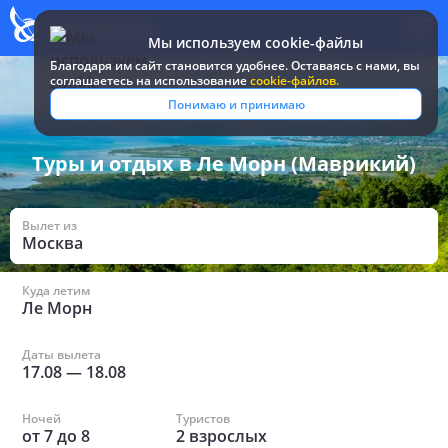
Мы используем cookie-файлы
Благодаря им сайт становится удобнее. Оставаясь c нами, вы
соглашаетесь на использование
cookie-файлов.
Все туры и путевки
/
Маврикий
/
в Ле Морн
Понимаю и принимаю
Туры и отдых в Ле Морн (Маврикий)
Вылет из
Москва
Куда летим
Ле Морн
Даты вылета
17.08
—
18.08
Ночей
Туристов
от
7
до
8
2
взрослых