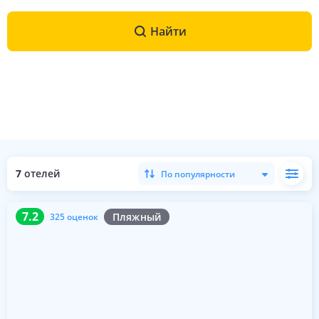
Найти
7
отелей
По популярности
7.2
325 оценок
7.2
Пляжный
325 оценок