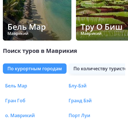
Бель Мар
Тру О Биш
Маврикий
Маврикий
Поиск туров в Маврикия
по курортным городам
по количеству туристо
Бель Мар
Блу-Бэй
Туры в Маврикия
Гран Гоб
Гранд Бэй
о. Маврикий
Порт Луи