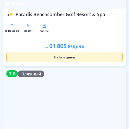
Ле Морн
5
Paradis Beachcomber Golf Resort & Spa
в номере
песок
63 км
61 865
/день
от
Найти цены
7.8
7.8
Пляжный