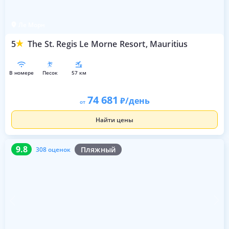
Ле Морн
5
The St. Regis Le Morne Resort, Mauritius
в номере
песок
57 км
74 681
/день
от
Найти цены
9.8
308 оценок
9.8
Пляжный
308 оценок