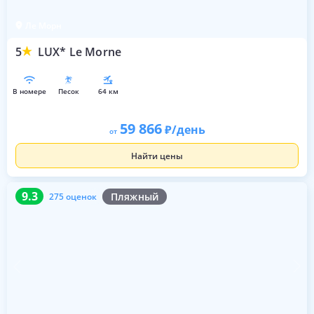
Ле Морн
5
LUX* Le Morne
в номере
песок
64 км
59 866
/день
от
Найти цены
9.3
275 оценок
9.3
Пляжный
275 оценок