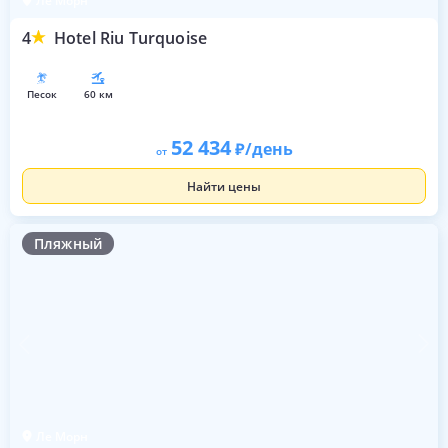
Ле Морн
4
Hotel Riu Turquoise
песок
60 км
52 434
/день
от
Найти цены
Пляжный
Ле Морн