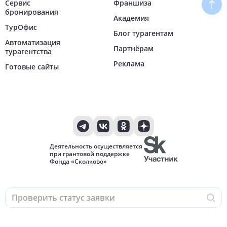
Сервис
Франшиза
Наве
бронирования
Академия
ТурОфис
Блог турагентам
Автоматизация
Партнёрам
турагентства
Реклама
Готовые сайты
Деятельность осуществляется
при грантовой поддержке
Фонда «Сколково»