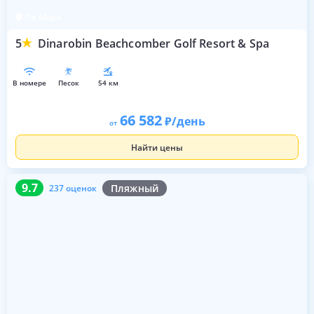
Ле Морн
5
Dinarobin Beachcomber Golf Resort & Spa
в номере
песок
54 км
66 582
/день
от
Найти цены
9.7
237 оценок
9.7
Пляжный
237 оценок