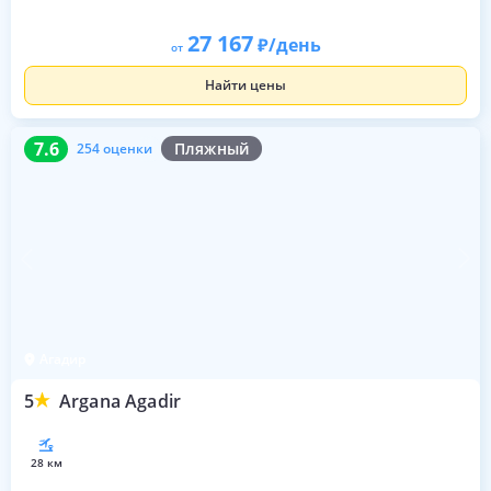
27 167
/день
от
Найти цены
7.6
254 оценки
7.6
Пляжный
254 оценки
Агадир
5
Argana Agadir
28 км