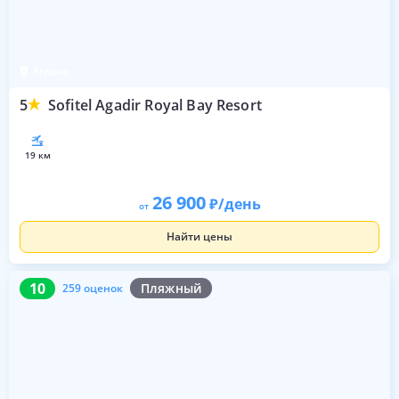
Агадир
5
Sofitel Agadir Royal Bay Resort
19 км
26 900
/день
от
Найти цены
10
259 оценок
10
Пляжный
259 оценок