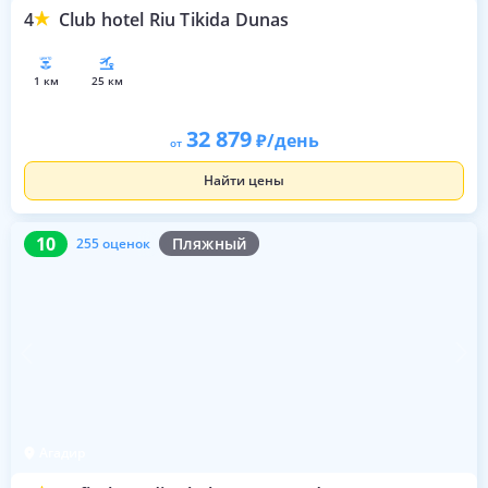
4
Club hotel Riu Tikida Dunas
1 км
25 км
32 879
/день
от
Найти цены
10
255 оценок
10
Пляжный
255 оценок
Агадир