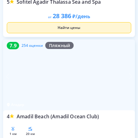
5
Sofitel Agadir Thalassa Sea and Spa
28 386
/день
от
Найти цены
7.9
254 оценки
7.9
Пляжный
254 оценки
Агадир
4
Amadil Beach (Amadil Ocean Club)
1 км
20 км