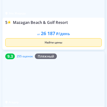
Эль Жадида
5
Mazagan Beach & Golf Resort
26 187
/день
от
Найти цены
9.3
255 оценок
9.3
Пляжный
255 оценок
Агадир