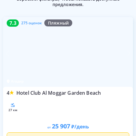
предложения.
7.3
275 оценок
7.3
Пляжный
275 оценок
Агадир
4
Hotel Club Al Moggar Garden Beach
27 км
25 907
/день
от