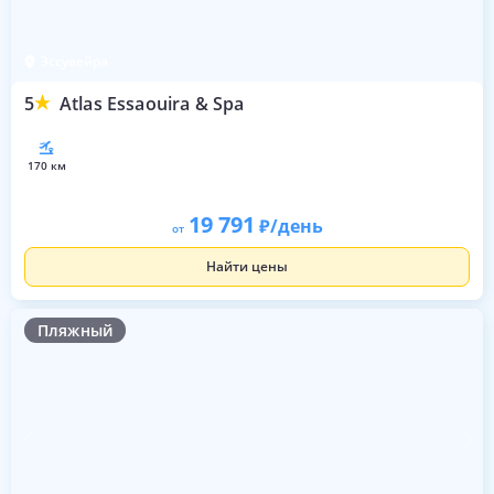
Эссувейра
5
Atlas Essaouira & Spa
170 км
19 791
/день
от
Найти цены
Пляжный