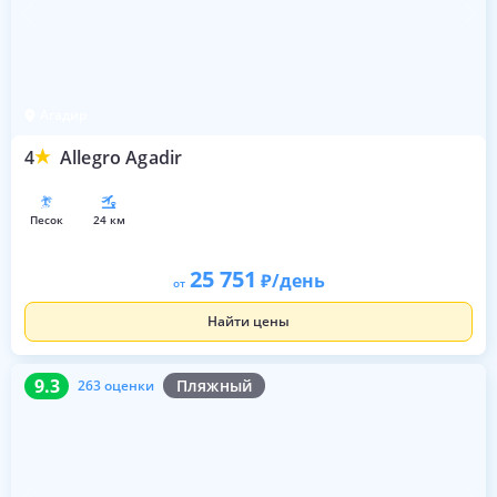
Агадир
4
Allegro Agadir
песок
24 км
25 751
/день
от
Найти цены
9.3
263 оценки
9.3
Пляжный
263 оценки