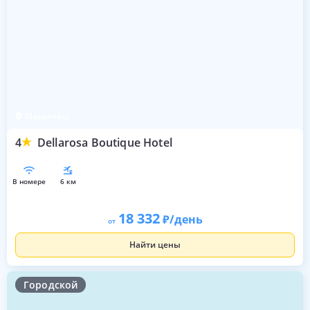
Марракеш
4
Dellarosa Boutique Hotel
в номере
6 км
18 332
/день
от
Найти цены
Городской