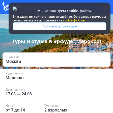
Мы используем cookie-файлы
Благодаря им сайт становится удобнее. Оставаясь c нами, вы
соглашаетесь на использование
cookie-файлов.
Все туры и путевки
/
Марокко
/
в Эрфуде
Понимаю и принимаю
Туры и отдых в Эрфуде (Марокко)
Вылет из
Москва
Куда летим
Марокко
Даты вылета
17.08
—
24.08
Ночей
Туристов
от
7
до
14
2
взрослых