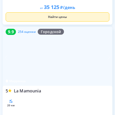
35 125
/день
от
Найти цены
9.9
254 оценки
9.9
Городской
254 оценки
Марракеш
5
La Mamounia
20 км