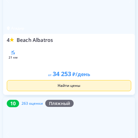
Агадир
4
Beach Albatros
21 км
34 253
/день
от
Найти цены
10
263 оценки
10
Пляжный
263 оценки