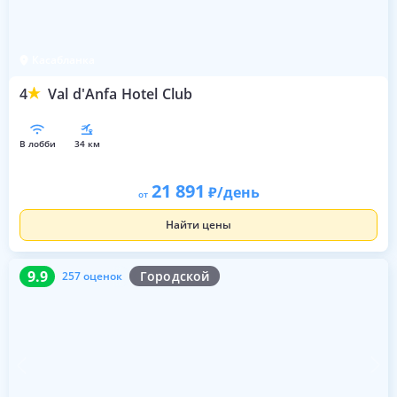
Касабланка
4
Val d'Anfa Hotel Club
в лобби
34 км
21 891
/день
от
Найти цены
9.9
257 оценок
9.9
Городской
257 оценок