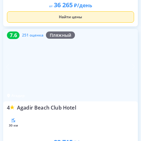
36 265
/день
от
Найти цены
7.6
251 оценка
7.6
Пляжный
251 оценка
Агадир
4
Agadir Beach Club Hotel
30 км