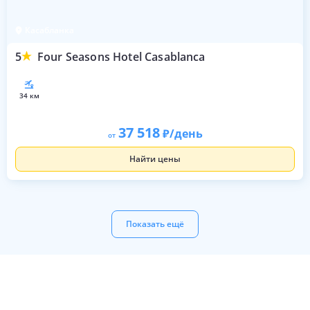
Касабланка
5
Four Seasons Hotel Casablanca
34 км
37 518
/день
от
Найти цены
Показать ещё