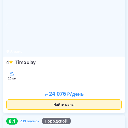
Агадир
4
Timoulay
20 км
24 076
/день
от
Найти цены
8.1
239 оценок
8.1
Городской
239 оценок