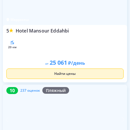
Марракеш
5
Hotel Mansour Eddahbi
20 км
25 061
/день
от
Найти цены
10
237 оценок
10
Пляжный
237 оценок