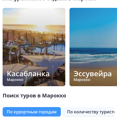
Касабланка
Эссувейра
Марокко
Марокко
Поиск туров в Марокко
по курортным городам
по количеству туристо