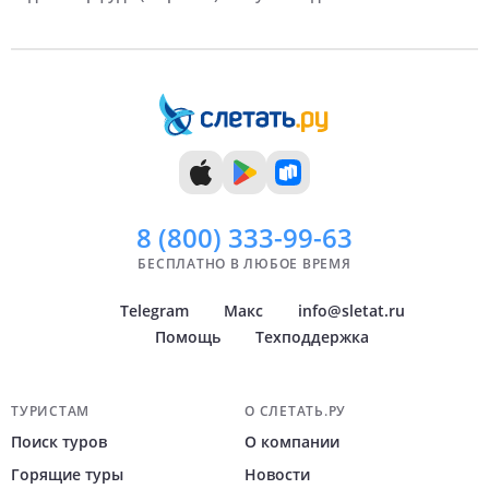
9 дней
Июль
10 дней
Август
11 дней
Сентябрь
12 дней
Октябрь
13 дней
Ноябрь
14 дней
Декабрь
8 (800)
333-99-63
БЕСПЛАТНО В ЛЮБОЕ ВРЕМЯ
Telegram
Макс
info@sletat.ru
Помощь
Техподдержка
Навигация по сайту
ТУРИСТАМ
О СЛЕТАТЬ.РУ
Поиск туров
О компании
Горящие туры
Новости