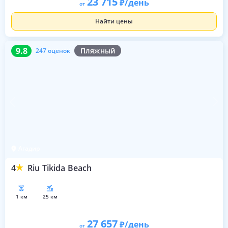
23 715
/день
от
Найти цены
9.8
247 оценок
9.8
Пляжный
247 оценок
Агадир
4
Riu Tikida Beach
1 км
25 км
27 657
/день
от