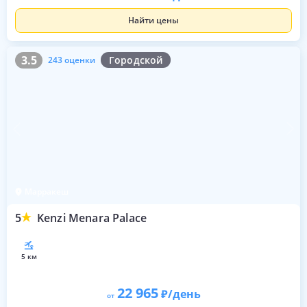
Найти цены
3.5
243 оценки
3.5
Городской
243 оценки
Марракеш
5
Kenzi Menara Palace
5 км
22 965
/день
от