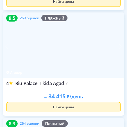
Найти цены
9.5
269 оценок
9.5
Пляжный
269 оценок
Агадир
4
Riu Palace Tikida Agadir
34 415
/день
от
Найти цены
8.3
264 оценки
8.3
Пляжный
264 оценки