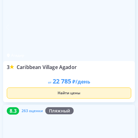
Агадир
3
Caribbean Village Agador
22 785
/день
от
Найти цены
8.3
263 оценки
8.3
Пляжный
263 оценки