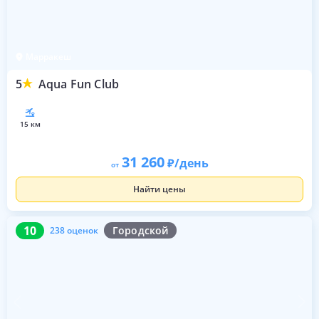
Марракеш
5
Aqua Fun Club
15 км
31 260
/день
от
Найти цены
10
238 оценок
10
Городской
238 оценок