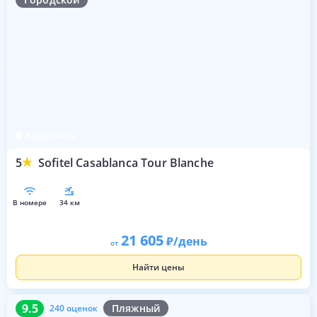
Касабланка
5
Sofitel Casablanca Tour Blanche
в номере
34 км
21 605
/день
от
Найти цены
9.5
240 оценок
9.5
Пляжный
240 оценок