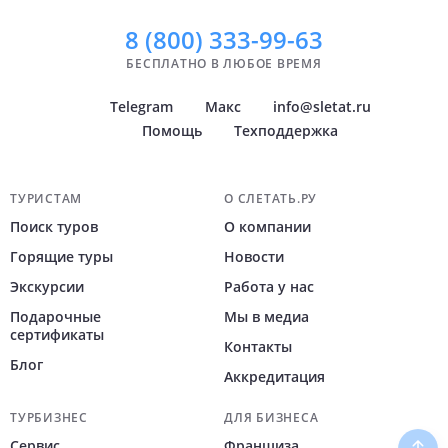
Показать
Показать
всё
всё
8 (800)
333-99-63
БЕСПЛАТНО В ЛЮБОЕ ВРЕМЯ
Telegram
Макс
info@sletat.ru
Помощь
Техподдержка
Навигация по сайту
ТУРИСТАМ
О СЛЕТАТЬ.РУ
Поиск туров
О компании
Горящие туры
Новости
Экскурсии
Работа у нас
Подарочные
Мы в медиа
сертификаты
Контакты
Блог
Аккредитация
ТУРБИЗНЕС
ДЛЯ БИЗНЕСА
Сервис
Франшиза