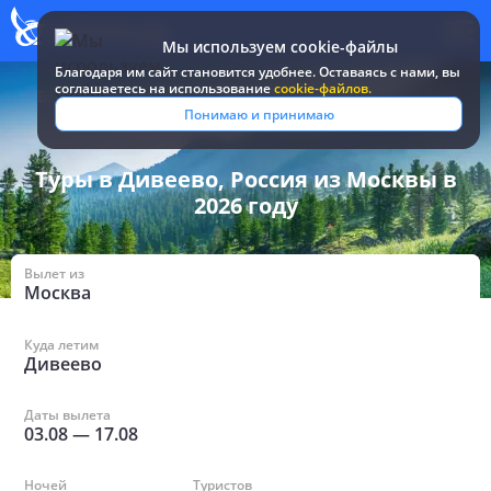
Мы используем cookie-файлы
Благодаря им сайт становится удобнее. Оставаясь c нами, вы
соглашаетесь на использование
cookie-файлов.
Все туры и путевки
/
Россия
/
в Дивеево из Москвы
Понимаю и принимаю
Туры в Дивеево, Россия из Москвы в
2026 году
Вылет из
Москва
Куда летим
Дивеево
Даты вылета
03.08
—
17.08
Ночей
Туристов