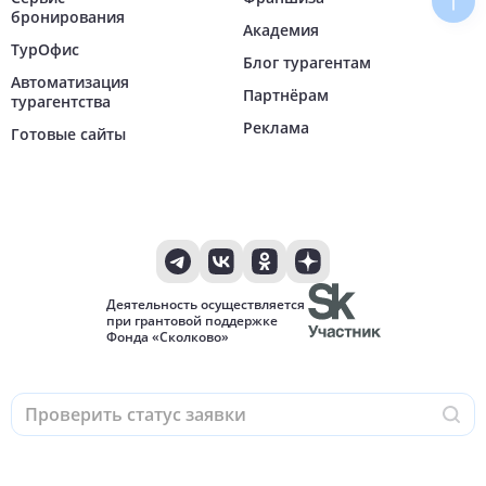
Наве
бронирования
Академия
ТурОфис
Блог турагентам
Автоматизация
Партнёрам
турагентства
Реклама
Готовые сайты
Деятельность осуществляется
при грантовой поддержке
Фонда «Сколково»