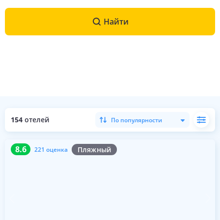
Найти
154
отелей
По популярности
8.6
221 оценка
8.6
Пляжный
221 оценка