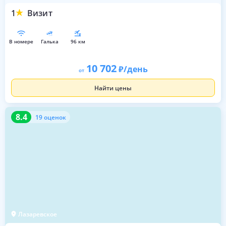
1
Визит
в номере
галька
96 км
10 702
/день
от
Найти цены
8.4
19 оценок
8.4
19 оценок
Лазаревское