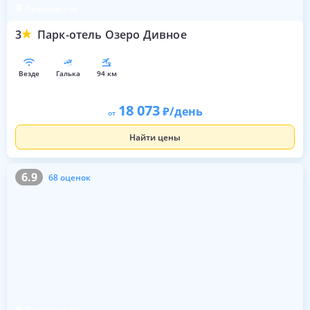
Лазаревское
3
Парк-отель Озеро Дивное
везде
галька
94 км
18 073
/день
от
Найти цены
6.9
68 оценок
6.9
68 оценок