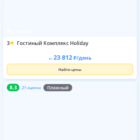
Лазаревское
3
Гостиный Комплекс Holiday
23 812
/день
от
Найти цены
8.3
21 оценка
8.3
Пляжный
21 оценка