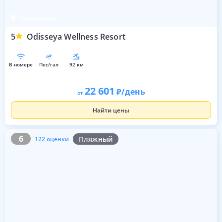
Лазаревское
5
Odisseya Wellness Resort
в номере
пес/гал
92 км
22 601
/день
от
Найти цены
6
122 оценки
6
Пляжный
122 оценки