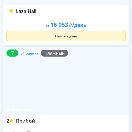
Лазаревское
1
Laza Hall
16 053
/день
от
Найти цены
7
51 оценка
7
Пляжный
51 оценка
Лазаревское
2
Прибой