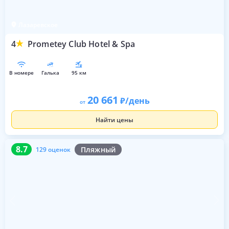
Лазаревское
4
Prometey Club Hotel & Spa
в номере
галька
95 км
20 661
/день
от
Найти цены
8.7
129 оценок
8.7
Пляжный
129 оценок