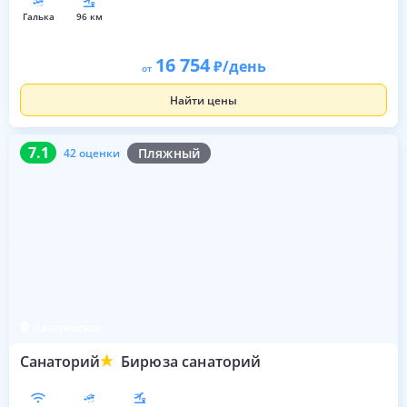
галька
96 км
16 754
/день
от
Найти цены
7.1
42 оценки
7.1
Пляжный
42 оценки
Лазаревское
Санаторий
Бирюза санаторий