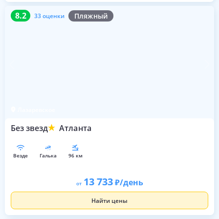
8.2
33 оценки
8.2
Пляжный
33 оценки
Лазаревское
Без звезд
Атланта
везде
галька
96 км
13 733
/день
от
Найти цены