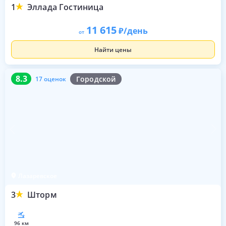
1
Эллада Гостиница
11 615
/день
от
Найти цены
8.3
17 оценок
8.3
Городской
17 оценок
Лазаревское
3
Шторм
96 км