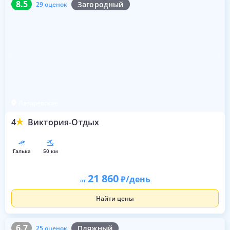
8.5
Загородный
29 оценок
Лазаревское
4
Виктория-Отдых
галька
50 км
21 860
/день
от
Найти цены
6.7
25 оценок
6.7
Пляжный
25 оценок