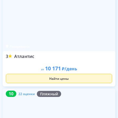
Лазаревское
3
Атлантис
10 171
/день
от
Найти цены
10
22 оценки
10
Пляжный
22 оценки