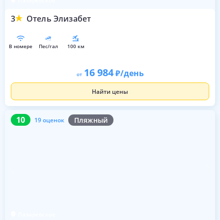
Лазаревское
3
Отель Элизабет
в номере
пес/гал
100 км
16 984
/день
от
Найти цены
10
19 оценок
10
Пляжный
19 оценок
Лазаревское