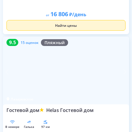
16 806
/день
от
Найти цены
9.5
15 оценок
9.5
Пляжный
15 оценок
Лазаревское
Гостевой дом
Helas Гостевой дом
в номере
галька
97 км