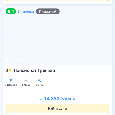
8.4
34 оценки
8.4
Пляжный
34 оценки
Лазаревское
3
Пансионат Гренада
в номере
галька
96 км
14 850
/день
от
Найти цены