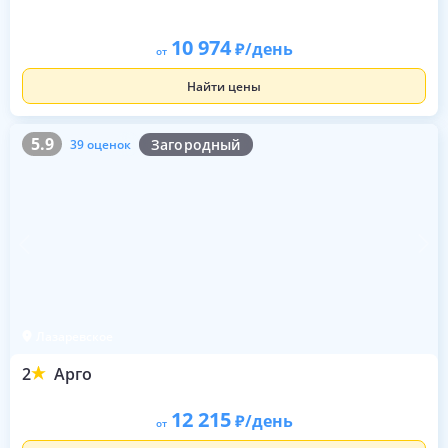
10 974
/день
от
Найти цены
5.9
39 оценок
5.9
Загородный
39 оценок
Лазаревское
2
Арго
12 215
/день
от