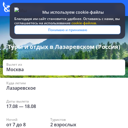
Мы используем cookie-файлы
Благодаря им сайт становится удобнее. Оставаясь c нами, вы
соглашаетесь на использование
cookie-файлов.
Все туры и путевки
/
Россия
/
в Лазаревском
Понимаю и принимаю
Туры и отдых в Лазаревском (Россия)
Вылет из
Москва
Куда летим
Лазаревское
Даты вылета
17.08
—
18.08
Ночей
Туристов
от
7
до
8
2
взрослых