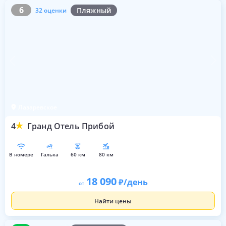
6
32 оценки
6
Пляжный
32 оценки
Лазаревское
4
Гранд Отель Прибой
в номере
галька
60 км
80 км
18 090
/день
от
Найти цены
8.5
29 оценок