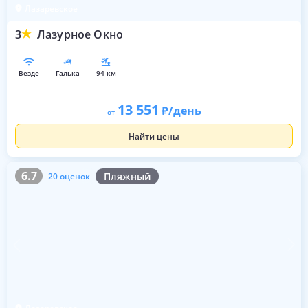
Лазаревское
3
Лазурное Окно
везде
галька
94 км
13 551
/день
от
Найти цены
6.7
20 оценок
6.7
Пляжный
20 оценок