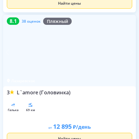
Найти цены
8.1
38 оценок
8.1
Пляжный
38 оценок
Лазаревское
3
L`amore (Головинка)
галька
69 км
12 895
/день
от
Найти цены