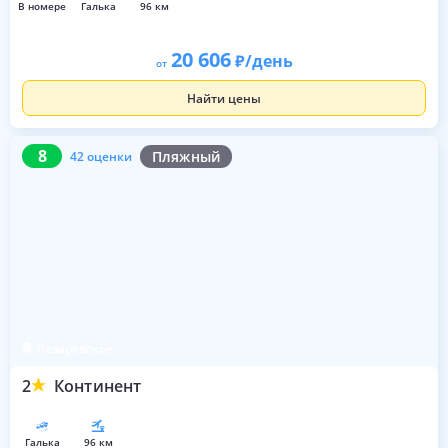
в номере
галька
96 км
20 606
/день
от
Найти цены
8
42 оценки
8
Пляжный
42 оценки
Лазаревское
2
Континент
галька
96 км