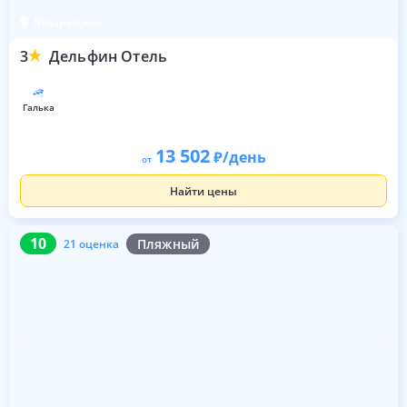
Лазаревское
3
Дельфин Отель
галька
13 502
/день
от
Найти цены
10
21 оценка
10
Пляжный
21 оценка