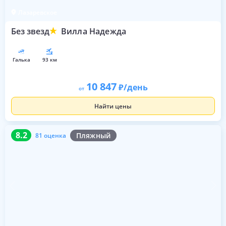
Лазаревское
Без звезд
Вилла Надежда
галька
93 км
10 847
/день
от
Найти цены
8.2
81 оценка
8.2
Пляжный
81 оценка