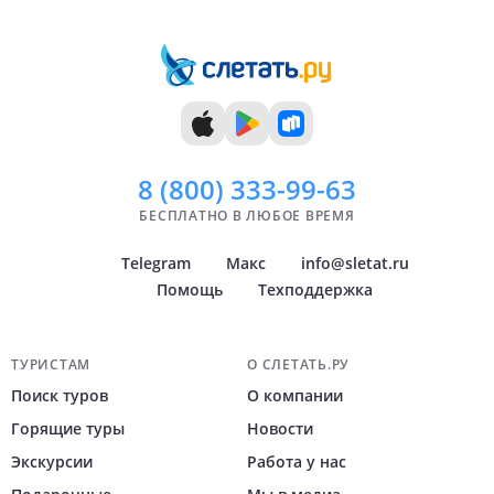
9 дней
Ноябрь
Челябинск
10 дней
Декабрь
Тюмень
11 дней
Уфа
12 дней
Архангельск
Показать
Показать
всё
всё
8 (800)
333-99-63
БЕСПЛАТНО В ЛЮБОЕ ВРЕМЯ
Telegram
Макс
info@sletat.ru
Помощь
Техподдержка
Навигация по сайту
ТУРИСТАМ
О СЛЕТАТЬ.РУ
Поиск туров
О компании
Горящие туры
Новости
Экскурсии
Работа у нас