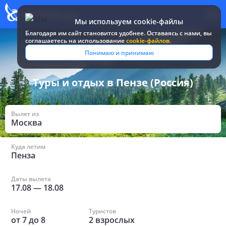
Мы используем cookie-файлы
Благодаря им сайт становится удобнее. Оставаясь c нами, вы
соглашаетесь на использование
cookie-файлов.
Все туры и путевки
/
Россия
/
в Пензе
Понимаю и принимаю
Туры и отдых в Пензе (Россия)
Вылет из
Москва
Куда летим
Пенза
Даты вылета
17.08
—
18.08
Ночей
Туристов
от
7
до
8
2
взрослых