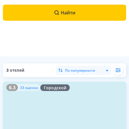
Найти
3
отелей
По популярности
6.3
33 оценки
6.3
Городской
33 оценки