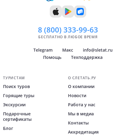
11 дней
Уфа
12 дней
Архангельск
Показать
Показать
всё
всё
8 (800)
333-99-63
БЕСПЛАТНО В ЛЮБОЕ ВРЕМЯ
Telegram
Макс
info@sletat.ru
Помощь
Техподдержка
Навигация по сайту
ТУРИСТАМ
О СЛЕТАТЬ.РУ
Поиск туров
О компании
Горящие туры
Новости
Экскурсии
Работа у нас
Подарочные
Мы в медиа
сертификаты
Контакты
Блог
Аккредитация