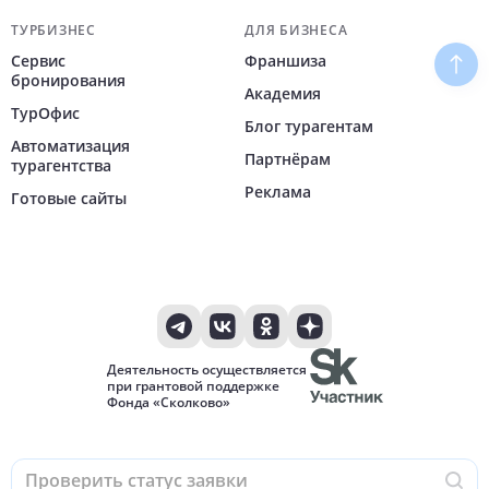
ТУРБИЗНЕС
ДЛЯ БИЗНЕСА
Сервис
Франшиза
Наве
бронирования
Академия
ТурОфис
Блог турагентам
Автоматизация
Партнёрам
турагентства
Реклама
Готовые сайты
Деятельность осуществляется
при грантовой поддержке
Фонда «Сколково»