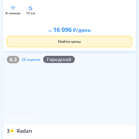
в номере
19 км
16 096
/день
от
Найти цены
6.3
26 оценок
6.3
Городской
26 оценок
Пролом Баня
3
Radan