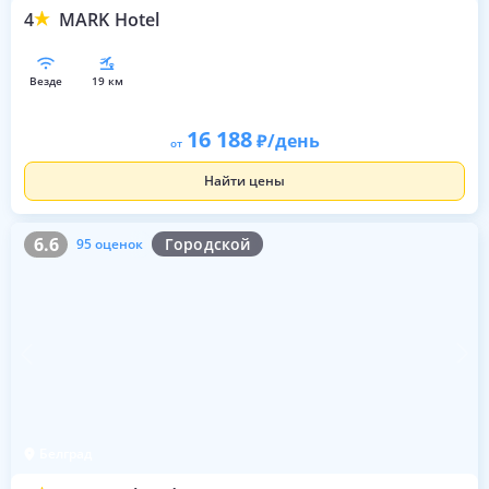
4
MARK Hotel
везде
19 км
16 188
/день
от
Найти цены
6.6
95 оценок
6.6
Городской
95 оценок
Белград