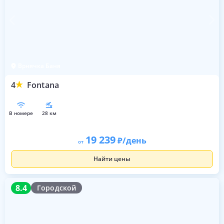
Врнячка Баня
4
Fontana
в номере
28 км
19 239
/день
от
Найти цены
8.4
8.4
Городской