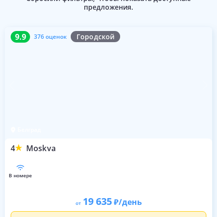
предложения.
9.9
376 оценок
9.9
Городской
376 оценок
Белград
4
Moskva
в номере
19 635
/день
от