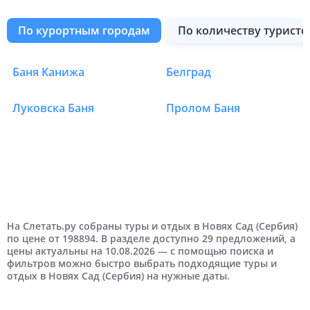
по курортным городам
по количеству туристо
Баня Канижа
Белград
Туры в Сербию
Луковска Баня
Пролом Баня
2 человека
С детьми
8 дней
На выходные
Август
Москва
9 дней
Самые дешевые
Отели 3 звезды
Сентябрь
Дешевые
Отели 4 звезды
Туры в Сербию в Нови Сад по количеству т
Туры в Сербию в Нови Сад с детьми
Туры в Сербию в Нови Сад по длительност
Туры в Сербию в Нови Сад на выходные
Туры в Сербию в Нови Сад по месяцам
Туры в Сербию в Нови Сад из города
Туры в Сербию в Нови Сад по цене
Туры в Сербию в Нови Сад рейтинг отеля
10 дней
Октябрь
Недорогие
Отели 5 звезд
11 дней
Ноябрь
Дорогие
На Слетать.ру собраны туры и отдых в Новях Сад (Сербия)
по цене от 198894. В разделе доступно 29 предложений, а
цены актуальны на 10.08.2026 — с помощью поиска и
12 дней
14 дней
Самые дорогие
фильтров можно быстро выбрать подходящие туры и
отдых в Новях Сад (Сербия) на нужные даты.