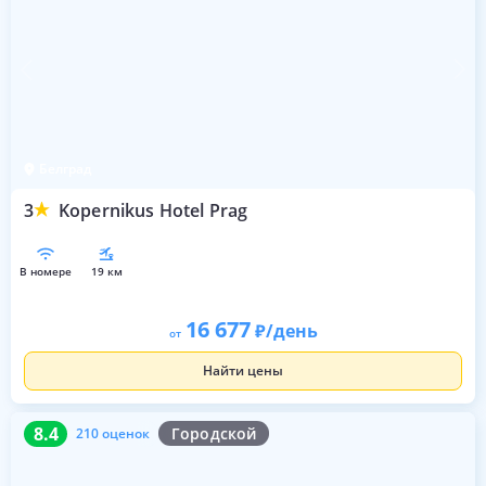
Белград
3
Kopernikus Hotel Prag
в номере
19 км
16 677
/день
от
Найти цены
8.4
210 оценок
8.4
Городской
210 оценок