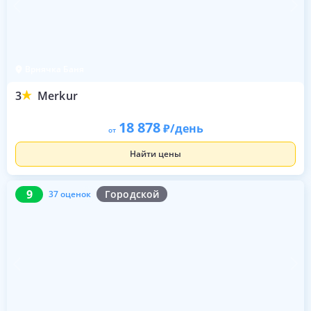
Врнячка Баня
3
Merkur
18 878
/день
от
Найти цены
9
37 оценок
9
Городской
37 оценок