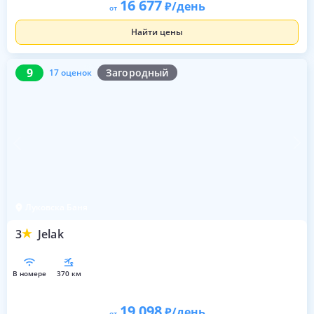
16 677
/день
от
Найти цены
9
17 оценок
9
Загородный
17 оценок
Луковска Баня
3
Jelak
в номере
370 км
19 098
/день
от