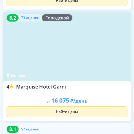
Найти цены
8.2
73 оценки
8.2
Городской
73 оценки
Белград
4
Marquise Hotel Garni
16 075
/день
от
Найти цены
8.1
57 оценок
8.1
57 оценок