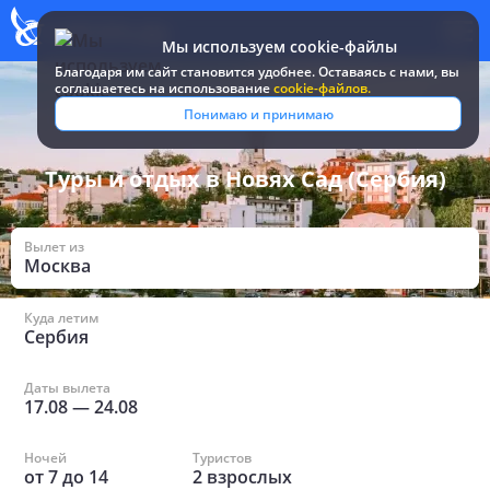
Мы используем cookie-файлы
Благодаря им сайт становится удобнее. Оставаясь c нами, вы
соглашаетесь на использование
cookie-файлов.
Все туры и путевки
/
Сербия
/
в Новях Сад
Понимаю и принимаю
Туры и отдых в Новях Сад (Сербия)
Вылет из
Москва
Куда летим
Сербия
Даты вылета
17.08
—
24.08
Ночей
Туристов
от
7
до
14
2
взрослых