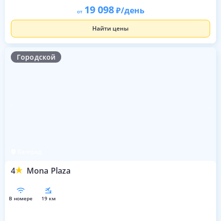
19 098
/день
от
Найти цены
Городской
Белград
4
Mona Plaza
в номере
19 км