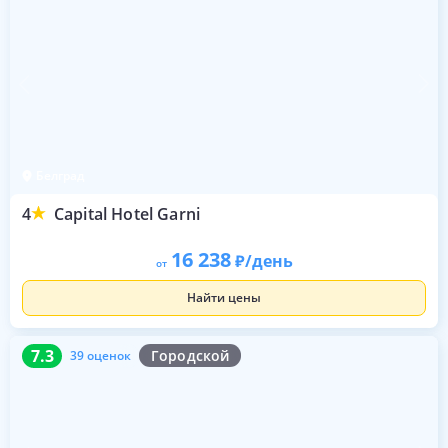
Белград
4
Capital Hotel Garni
16 238
/день
от
Найти цены
7.3
39 оценок
7.3
Городской
39 оценок