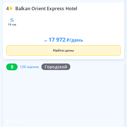
4
Balkan Orient Express Hotel
19 км
17 972
/день
от
Найти цены
9
120 оценок
9
Городской
120 оценок
Белград