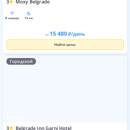
3
Moxy Belgrade
в номере
19 км
15 480
/день
от
Найти цены
Городской
Белград
3
Belgrade Inn Garni Hotel