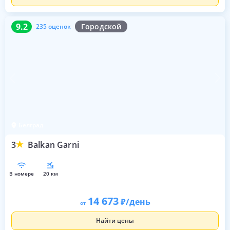
9.2
235 оценок
9.2
Городской
235 оценок
Белград
3
Balkan Garni
в номере
20 км
14 673
/день
от
Найти цены