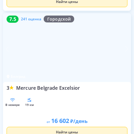
Найти цены
7.5
241 оценка
7.5
Городской
241 оценка
Белград
3
Mercure Belgrade Excelsior
в номере
19 км
16 602
/день
от
Найти цены