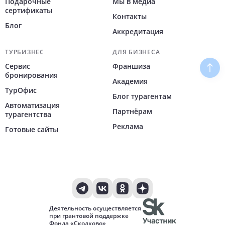
Подарочные
Мы в медиа
сертификаты
Контакты
Блог
Аккредитация
ТУРБИЗНЕС
ДЛЯ БИЗНЕСА
Сервис
Франшиза
Наве
бронирования
Академия
ТурОфис
Блог турагентам
Автоматизация
Партнёрам
турагентства
Реклама
Готовые сайты
Деятельность осуществляется
при грантовой поддержке
Фонда «Сколково»