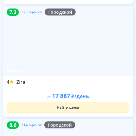
7.3
223 оценки
7.3
Городской
223 оценки
Белград
4
Zira
17 887
/день
от
Найти цены
8.6
214 оценок
8.6
Городской
214 оценок