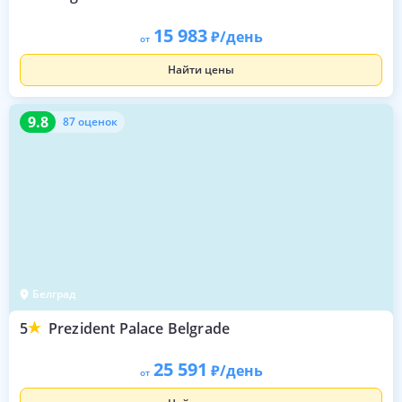
15 983
/день
от
Найти цены
9.8
87 оценок
9.8
87 оценок
Белград
5
Prezident Palace Belgrade
25 591
/день
от