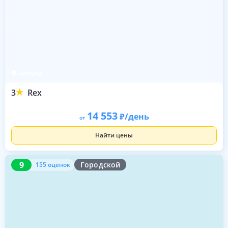
Белград
3
Rex
14 553
/день
от
Найти цены
9
155 оценок
9
Городской
155 оценок