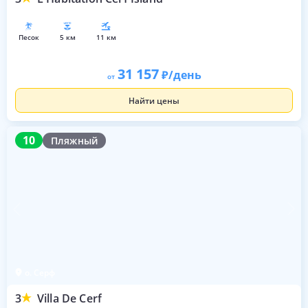
песок
5 км
11 км
31 157
/день
от
Найти цены
10
10
Пляжный
о. Серф
3
Villa De Cerf