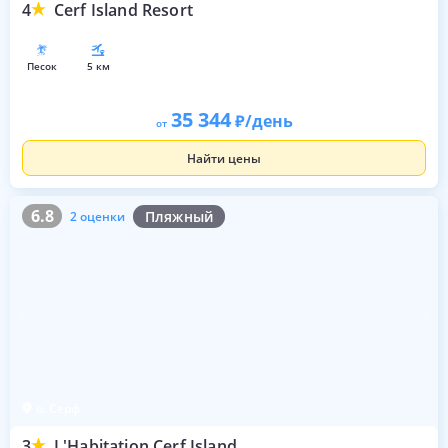
4
Cerf Island Resort
песок
5 км
35 344
/день
от
Найти цены
6.8
2 оценки
6.8
Пляжный
2 оценки
о. Серф
3
L'Habitation Cerf Island