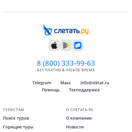
9 дней
Август
10 дней
Сентябрь
11 дней
Октябрь
12 дней
Ноябрь
13 дней
Декабрь
14 дней
8 (800)
333-99-63
БЕСПЛАТНО В ЛЮБОЕ ВРЕМЯ
Telegram
Макс
info@sletat.ru
Помощь
Техподдержка
Навигация по сайту
ТУРИСТАМ
О СЛЕТАТЬ.РУ
Поиск туров
О компании
Горящие туры
Новости