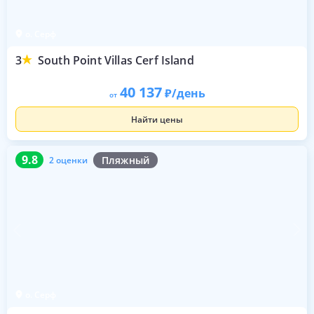
о. Серф
3
South Point Villas Cerf Island
40 137
/день
от
Найти цены
9.8
2 оценки
9.8
Пляжный
2 оценки
о. Серф