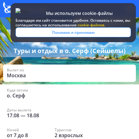
Мы используем cookie-файлы
Благодаря им сайт становится удобнее. Оставаясь c нами, вы
соглашаетесь на использование
cookie-файлов.
Все туры и путевки
/
Сейшелы
/
в о. Серф
Понимаю и принимаю
Туры и отдых в о. Серф (Сейшелы)
Вылет из
Москва
Куда летим
о. Серф
Даты вылета
17.08
—
18.08
Ночей
Туристов
от
7
до
8
2
взрослых