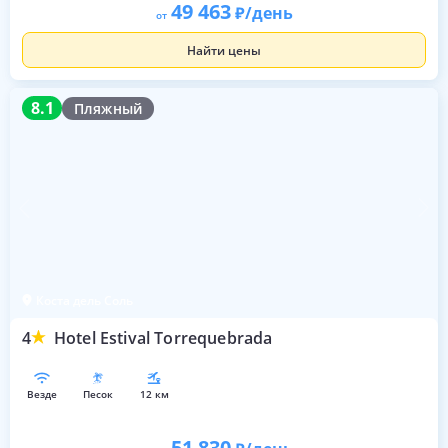
49 463
/день
от
Найти цены
8.1
8.1
Пляжный
Коста дель Соль
4
Hotel Estival Torrequebrada
везде
песок
12 км
51 830