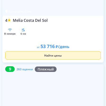
Коста дель Соль
4
Melia Costa Del Sol
в номере
6 км
53 716
/день
от
Найти цены
9
263 оценки
9
Пляжный
263 оценки