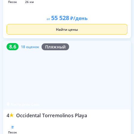
песок
26 км
55 528
/день
от
Найти цены
8.6
18 оценок
8.6
Пляжный
18 оценок
Коста дель Соль
4
Occidental Torremolinos Playa
песок