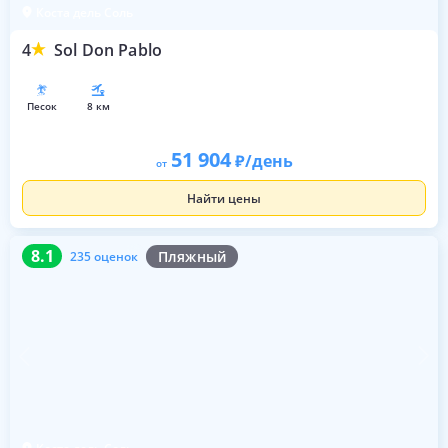
Коста дель Соль
4
Sol Don Pablo
песок
8 км
51 904
/день
от
Найти цены
8.1
235 оценок
8.1
Пляжный
235 оценок