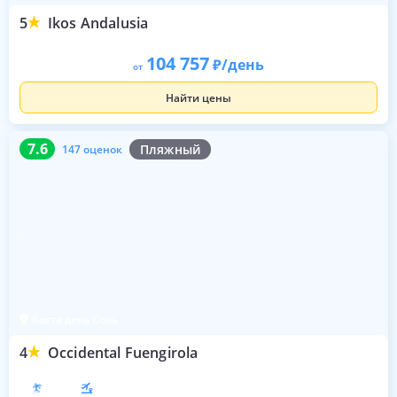
5
Ikos Andalusia
104 757
/день
от
Найти цены
7.6
147 оценок
7.6
Пляжный
147 оценок
Коста дель Соль
4
Occidental Fuengirola