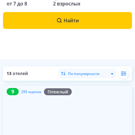
от
7
до
8
2
взрослых
Найти
13
отелей
По популярности
9
295 оценок
9
Пляжный
295 оценок