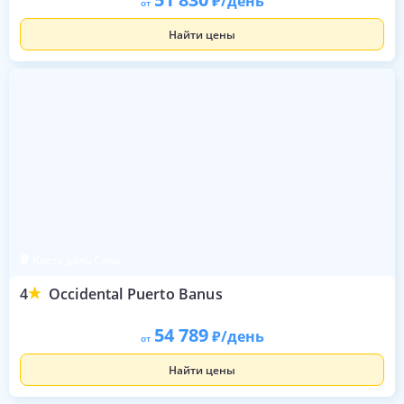
/день
от
Найти цены
Коста дель Соль
4
Occidental Puerto Banus
54 789
/день
от
Найти цены