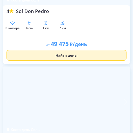
Коста дель Соль
4
Sol Don Pedro
в номере
песок
1 км
7 км
49 475
/день
от
Найти цены
Коста дель Соль