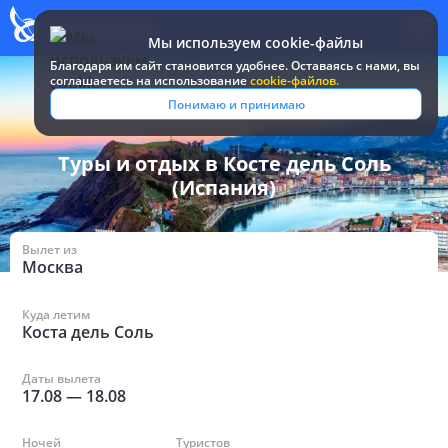
Мы используем cookie-файлы
Благодаря им сайт становится удобнее. Оставаясь c нами, вы
соглашаетесь на использование
cookie-файлов.
Все туры и путевки
/
Испания
/
в Косте дель Соль
Понимаю и принимаю
Туры и отдых в Косте дель Соль
(Испания)
Вылет из
Москва
Куда летим
Коста дель Соль
Даты вылета
17.08
—
18.08
Ночей
Туристов