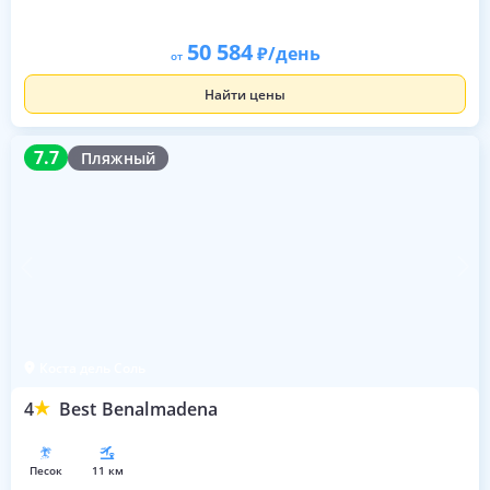
50 584
/день
от
Найти цены
7.7
7.7
Пляжный
Коста дель Соль
4
Best Benalmadena
песок
11 км