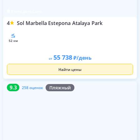
Коста дель Соль
4
Sol Marbella Estepona Atalaya Park
52 км
55 738
/день
от
Найти цены
9.3
258 оценок
9.3
Пляжный
258 оценок