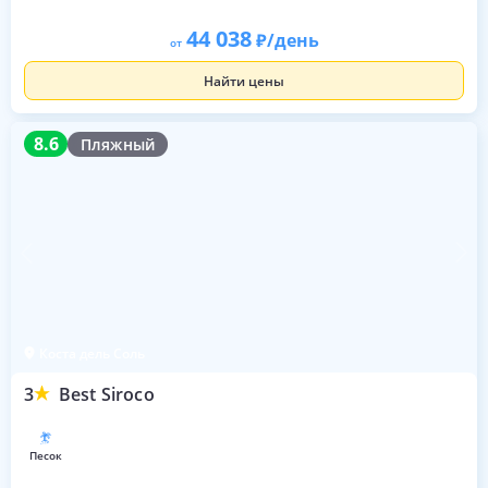
44 038
/день
от
Найти цены
8.6
8.6
Пляжный
Коста дель Соль
3
Best Siroco
песок