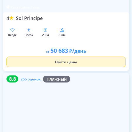
Коста дель Соль
4
Sol Principe
везде
песок
2 км
6 км
50 683
/день
от
Найти цены
8.8
256 оценок
8.8
Пляжный
256 оценок