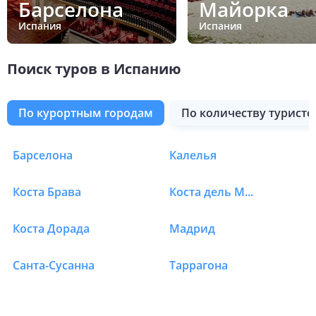
Барселона
Майорка
Испания
Испания
Поиск туров в Испанию
по курортным городам
по количеству туристо
Барселона
Калелья
Туры в Испанию
Коста Брава
Коста дель Маресме
Коста Дорада
Мадрид
Санта-Сусанна
Таррагона