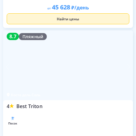
45 628
/день
от
Найти цены
8.7
8.7
Пляжный
Коста дель Соль
4
Best Triton
песок