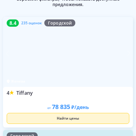
предложения.
8.4
235 оценок
8.4
Городской
235 оценок
Женева
4
Tiffany
78 835
/день
от
Найти цены
Городской