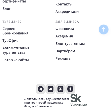
сертификаты
Контакты
Блог
Аккредитация
ТУРБИЗНЕС
ДЛЯ БИЗНЕСА
Сервис
Франшиза
Наве
бронирования
Академия
ТурОфис
Блог турагентам
Автоматизация
Партнёрам
турагентства
Реклама
Готовые сайты
Деятельность осуществляется
при грантовой поддержке
Фонда «Сколково»