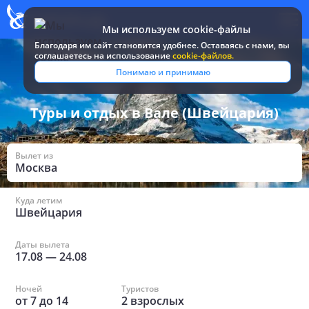
Мы используем cookie-файлы
Благодаря им сайт становится удобнее. Оставаясь c нами, вы
соглашаетесь на использование
cookie-файлов.
Все туры и путевки
/
Швейцария
/
в Вале
Понимаю и принимаю
Туры и отдых в Вале (Швейцария)
Вылет из
Москва
Куда летим
Швейцария
Даты вылета
17.08
—
24.08
Ночей
Туристов
от
7
до
14
2
взрослых