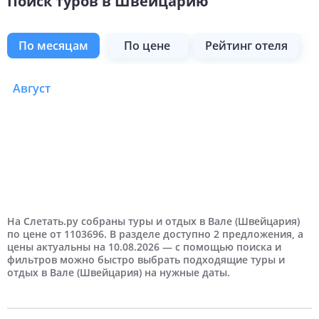
Поиск туров в Швейцарию
по месяцам
по цене
рейтинг отеля
Август
Туры в Швейцарию в 
Самые дешевые
Отели 3 звезды
Дешевые
Отели 4 звезды
Туры в Швейцарию в Вале по цене
Туры в Швейцарию в Вале рейтинг отеля
Недорогие
Отели 5 звезд
Дорогие
На Слетать.ру собраны туры и отдых в Вале (Швейцария)
по цене от 1103696. В разделе доступно 2 предложения, а
цены актуальны на 10.08.2026 — с помощью поиска и
Самые дорогие
фильтров можно быстро выбрать подходящие туры и
отдых в Вале (Швейцария) на нужные даты.