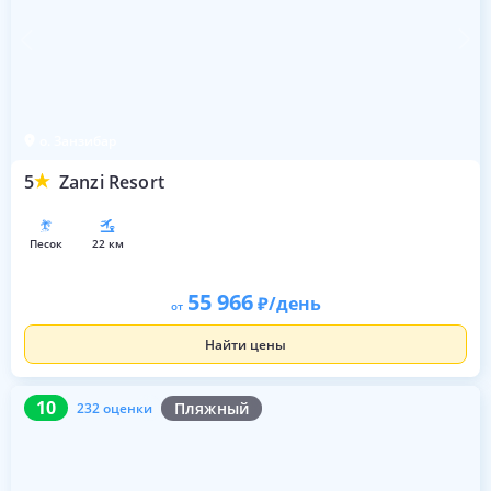
о. Занзибар
5
Zanzi Resort
песок
22 км
55 966
/день
от
Найти цены
10
232 оценки
10
Пляжный
232 оценки