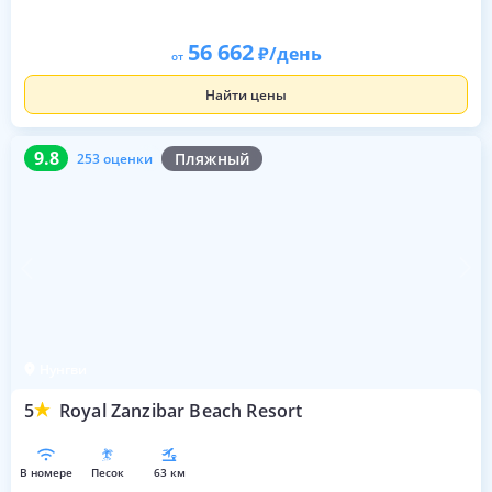
56 662
/день
от
Найти цены
9.8
253 оценки
9.8
Пляжный
253 оценки
Нунгви
5
Royal Zanzibar Beach Resort
в номере
песок
63 км