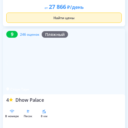
27 866
/день
от
Найти цены
9
246 оценок
9
Пляжный
246 оценок
Стоун Таун
4
Dhow Palace
в номере
песок
8 км