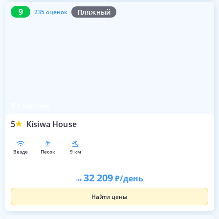
9
235 оценок
9
Пляжный
235 оценок
Стоун Таун
5
Kisiwa House
везде
песок
9 км
32 209
/день
от
Найти цены