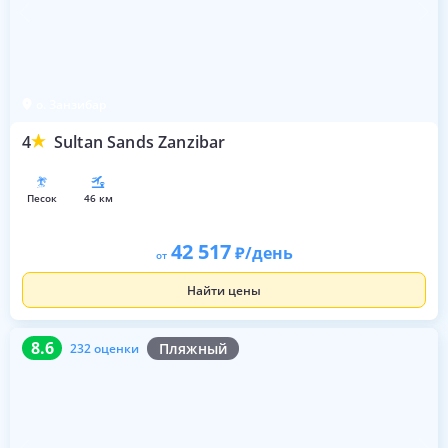
о. Занзибар
4
Sultan Sands Zanzibar
песок
46 км
42 517
/день
от
Найти цены
8.6
232 оценки
8.6
Пляжный
232 оценки