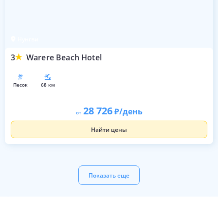
Нунгви
3
Warere Beach Hotel
песок
68 км
28 726
/день
от
Найти цены
Показать ещё