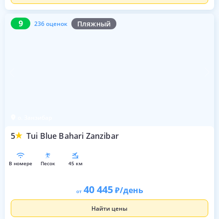
9
236 оценок
9
Пляжный
236 оценок
о. Занзибар
5
Tui Blue Bahari Zanzibar
в номере
песок
45 км
40 445
/день
от
Найти цены