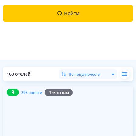
Найти
160
отелей
По популярности
9
293 оценки
9
Пляжный
293 оценки