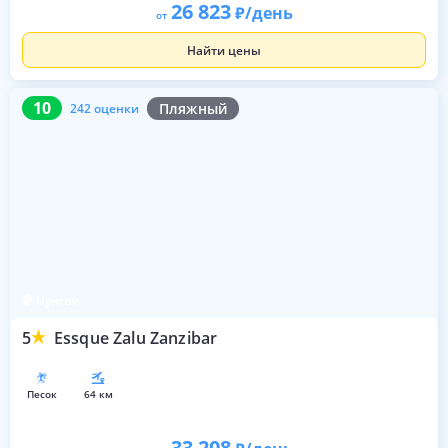
26 823
/день
от
Найти цены
10
242 оценки
10
Пляжный
242 оценки
Нунгви
5
Essque Zalu Zanzibar
песок
64 км
33 208