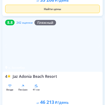
/день
от
Найти цены
8.8
242 оценки
8.8
Пляжный
242 оценки
о. Занзибар
4
Jaz Adonia Beach Resort
везде
пес/рак
41 км
46 213
/день
от