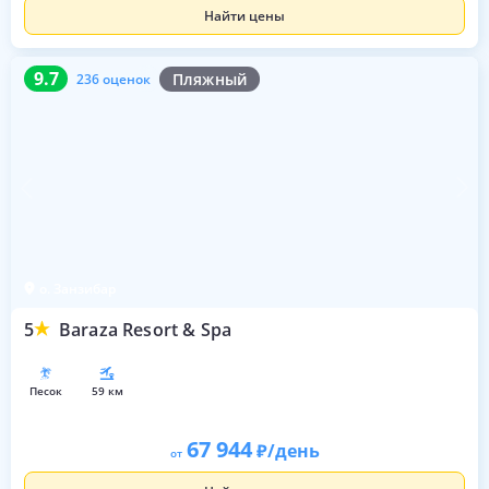
Найти цены
9.7
236 оценок
9.7
Пляжный
236 оценок
о. Занзибар
5
Baraza Resort & Spa
песок
59 км
67 944
/день
от