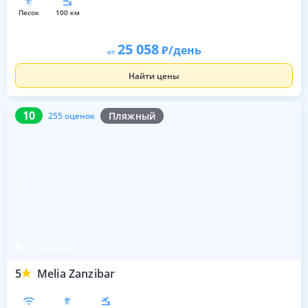
песок
100 км
25 058
/день
от
Найти цены
10
255 оценок
10
Пляжный
255 оценок
о. Занзибар
5
Melia Zanzibar