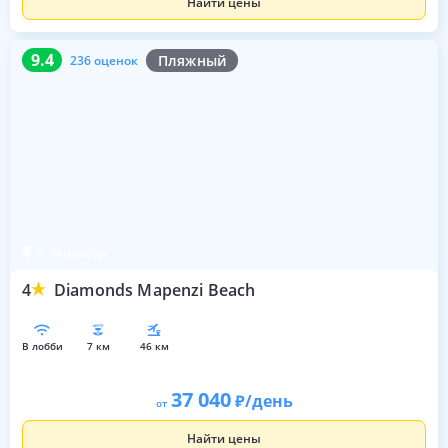
Найти цены
9.4
236 оценок
9.4
Пляжный
236 оценок
о. Занзибар
4
Diamonds Mapenzi Beach
в лобби
7 км
46 км
37 040
/день
от
Найти цены