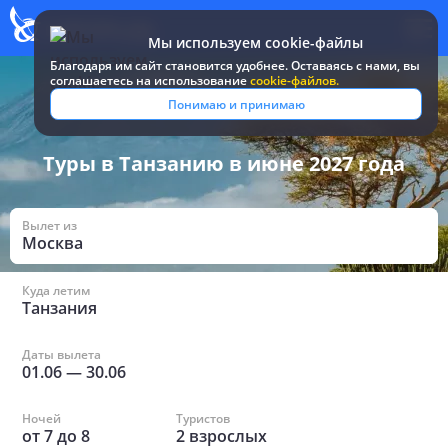
Мы используем cookie-файлы
Благодаря им сайт становится удобнее. Оставаясь c нами, вы
соглашаетесь на использование
cookie-файлов.
Все туры и путевки
/
Танзания
/
Июнь
Понимаю и принимаю
Туры в Танзанию в июне 2027 года
Вылет из
Москва
Куда летим
Танзания
Даты вылета
01.06
—
30.06
Ночей
Туристов
от
7
до
8
2
взрослых