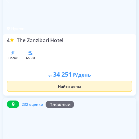
Нунгви
4
The Zanzibari Hotel
песок
65 км
34 251
/день
от
Найти цены
9
232 оценки
9
Пляжный
232 оценки