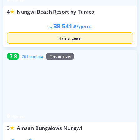
Нунгви
4
Nungwi Beach Resort by Turaco
38 541
/день
от
Найти цены
7.8
261 оценка
7.8
Пляжный
261 оценка
Нунгви
3
Amaan Bungalows Nungwi