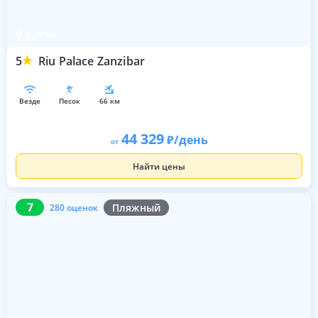
Нунгви
5
Riu Palace Zanzibar
везде
песок
66 км
44 329
/день
от
Найти цены
7
280 оценок
7
Пляжный
280 оценок