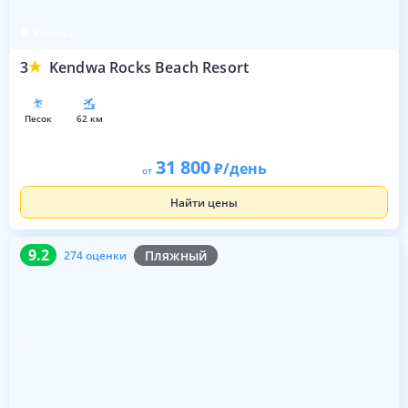
Кендва
3
Kendwa Rocks Beach Resort
песок
62 км
31 800
/день
от
Найти цены
9.2
274 оценки
9.2
Пляжный
274 оценки