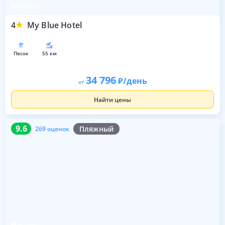
Нунгви
4
My Blue Hotel
песок
55 км
34 796
/день
от
Найти цены
9.6
269 оценок
9.6
Пляжный
269 оценок