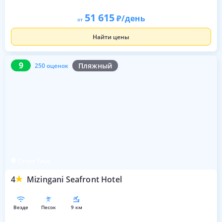
51 615
/день
от
Найти цены
9
250 оценок
9
Пляжный
250 оценок
Стоун Таун
4
Mizingani Seafront Hotel
везде
песок
9 км