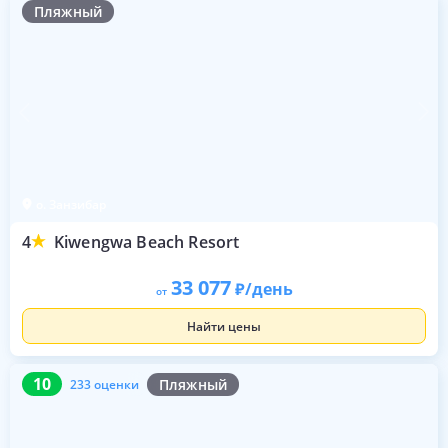
Пляжный
о. Занзибар
4
Kiwengwa Beach Resort
33 077
/день
от
Найти цены
10
233 оценки
10
Пляжный
233 оценки