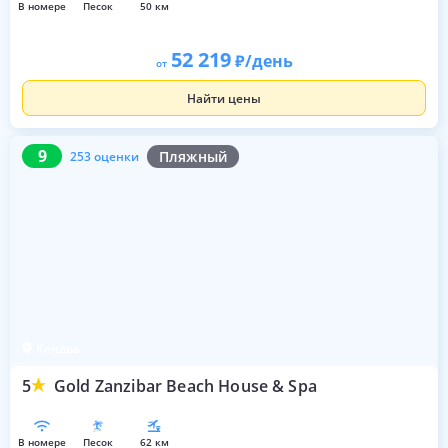
в номере
песок
50 км
52 219
/день
от
Найти цены
9
253 оценки
9
Пляжный
253 оценки
Кендва
5
Gold Zanzibar Beach House & Spa
в номере
песок
62 км