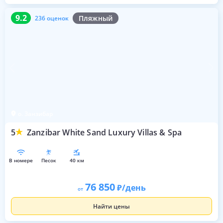
9.2
236 оценок
9.2
Пляжный
236 оценок
о. Занзибар
5
Zanzibar White Sand Luxury Villas & Spa
в номере
песок
40 км
76 850
/день
от
Найти цены