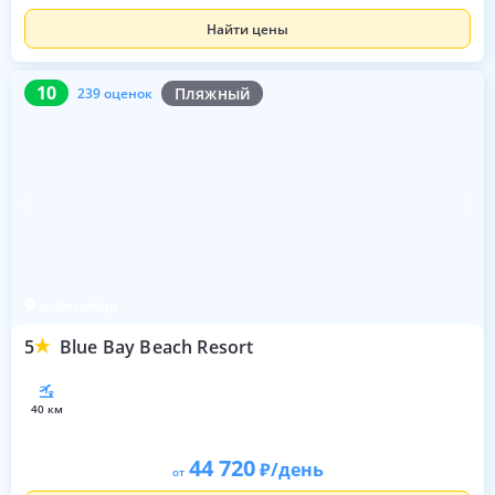
Найти цены
10
239 оценок
10
Пляжный
239 оценок
о. Занзибар
5
Blue Bay Beach Resort
40 км
44 720
/день
от