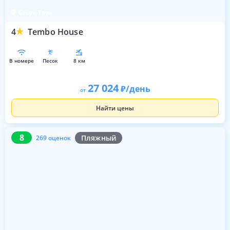
Стоун Таун
4
Tembo House
в номере
песок
8 км
27 024
/день
от
Найти цены
8
269 оценок
8
Пляжный
269 оценок