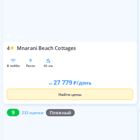
Нунгви
4
Mnarani Beach Cottages
в лобби
песок
65 км
27 779
/день
от
Найти цены
9
232 оценки
9
Пляжный
232 оценки