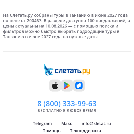
Туры в Танзанию по количеству туристов
Туры в Танзанию с детьми
Туры в Танзанию по длительности
Туры в Танзанию на выходные
Туры в Танзанию по месяцам
Туры в Танзанию из города
Туры в Танзанию на праздники
Туры в Танзанию по цене
Туры в Танзанию рейтинг отеля
Туры в Танзанию береговая линия
Туры в Танзанию тип пляжа
3 человека
5 дней
Март
Екатеринбург
Недорогие
6 дней
Отели 4 звезды
На третьей береговой линии
Апрель
Уфа
Дорогие
Отели 5 звезд
На Слетать.ру собраны туры в Танзанию в июне 2027 года
по цене от 200467. В разделе доступно 160 предложений, а
цены актуальны на 10.08.2026 — с помощью поиска и
7 дней
Май
8 дней
Самые дорогие
Минеральные Воды
Июнь
фильтров можно быстро выбрать подходящие туры в
Танзанию в июне 2027 года на нужные даты.
9 дней
Июль
10 дней
Август
11 дней
Сентябрь
12 дней
Октябрь
13 дней
Ноябрь
14 дней
Декабрь
8 (800)
333-99-63
БЕСПЛАТНО В ЛЮБОЕ ВРЕМЯ
Telegram
Макс
info@sletat.ru
Помощь
Техподдержка