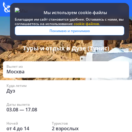
Мы используем cookie-файлы
Благодаря им сайт становится удобнее. Оставаясь c нами, вы
соглашаетесь на использование
cookie-файлов.
Все туры и путевки
/
Тунис
/
в Дузе
Понимаю и принимаю
Туры и отдых в Дузе (Тунис)
Вылет из
Москва
Куда летим
Дуз
Даты вылета
03.08
—
17.08
Ночей
Туристов
от
4
до
14
2
взрослых