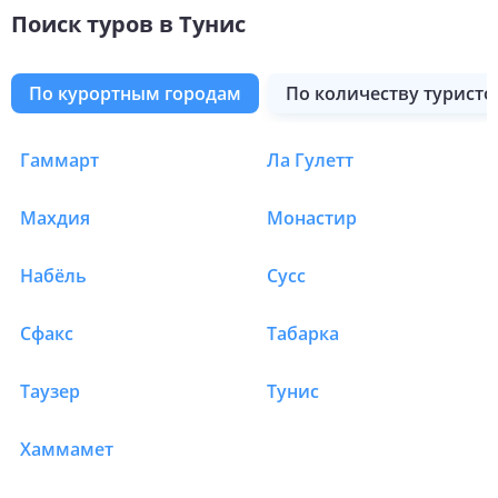
Поиск туров в Тунис
по курортным городам
по количеству туристо
Экскурсионная программа Тунис
Гаммарт
Ла Гулетт
Туры в Тунис
Махдия
Монастир
Набёль
Сусс
Сфакс
Табарка
Таузер
Тунис
Хаммамет