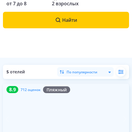
от
7
до
8
2
взрослых
Найти
5
отелей
По популярности
8.9
712 оценок
8.9
Пляжный
712 оценок