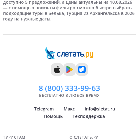
доступно 5 предложений, а цены актуальны на 10.08.2026
5 человек
5 дней
Май
Новосибирск
Отели HV-1
6 дней
Самые дорогие
Июнь
Отели HV-2
Нижний Новгород
— с помощью поиска и фильтров можно быстро выбрать
подходящие туры в Белька, Турция из Архангельска в 2026
году на нужные даты.
7 дней
Июль
Краснодар
8 дней
Август
Самара
9 дней
Сентябрь
Челябинск
10 дней
Октябрь
Тюмень
11 дней
Ноябрь
Уфа
12 дней
Декабрь
Архангельск
Показать
Показать
всё
всё
8 (800)
333-99-63
БЕСПЛАТНО В ЛЮБОЕ ВРЕМЯ
Telegram
Макс
info@sletat.ru
Помощь
Техподдержка
Навигация по сайту
ТУРИСТАМ
О СЛЕТАТЬ.РУ