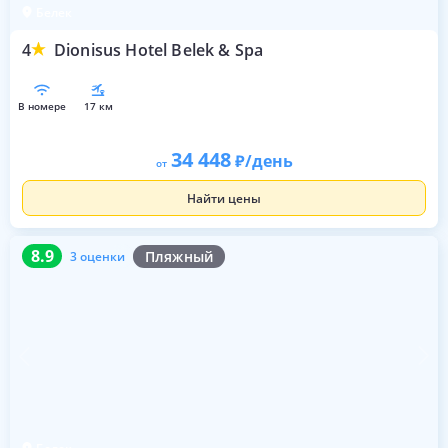
Белек
4
Dionisus Hotel Belek & Spa
в номере
17 км
34 448
/день
от
Найти цены
8.9
3 оценки
8.9
Пляжный
3 оценки