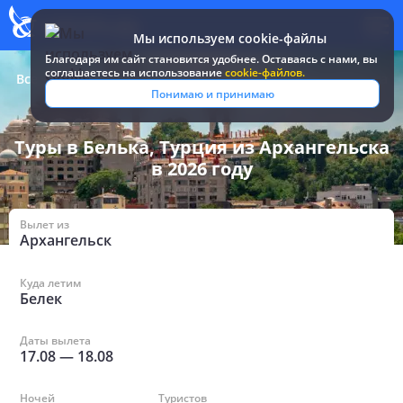
Мы используем cookie-файлы
Благодаря им сайт становится удобнее. Оставаясь c нами, вы
соглашаетесь на использование
cookie-файлов.
Все туры и путевки
/
Турция
/
в Бельке из Архангельска
Понимаю и принимаю
Туры в Белька, Турция из Архангельска
в 2026 году
Вылет из
Архангельск
Куда летим
Белек
Даты вылета
17.08
—
18.08
Ночей
Туристов