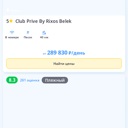
Белек
5
Club Prive By Rixos Belek
в номере
песок
40 км
289 830
/день
от
Найти цены
8.3
261 оценка
8.3
Пляжный
261 оценка