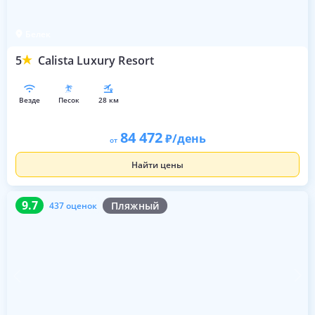
Белек
5
Calista Luxury Resort
везде
песок
28 км
84 472
/день
от
Найти цены
9.7
437 оценок
9.7
Пляжный
437 оценок