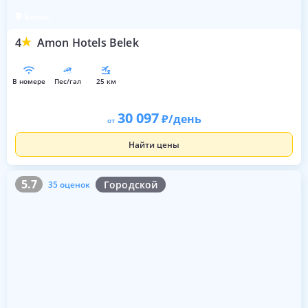
Белек
4
Amon Hotels Belek
в номере
пес/гал
25 км
30 097
/день
от
Найти цены
5.7
35 оценок
5.7
Городской
35 оценок