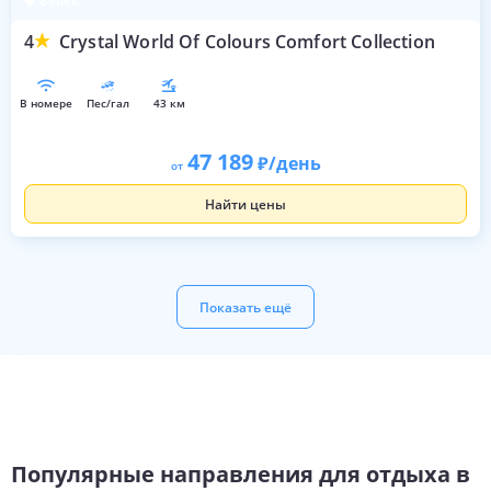
Белек
4
Crystal World Of Colours Comfort Collection
в номере
пес/гал
43 км
47 189
/день
от
Найти цены
Показать ещё
Популярные направления для отдыха в