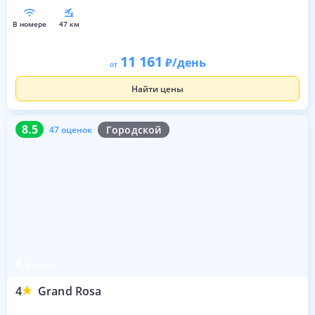
в номере
47 км
11 161
/день
от
Найти цены
8.5
47 оценок
8.5
Городской
47 оценок
Беязыт
4
Grand Rosa