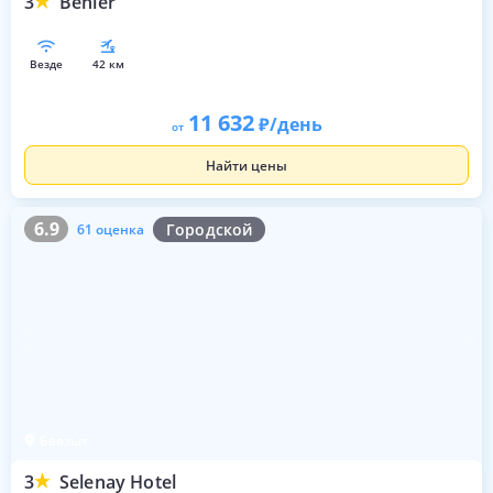
3
Benler
везде
42 км
11 632
/день
от
Найти цены
6.9
61 оценка
6.9
Городской
61 оценка
Беязыт
3
Selenay Hotel