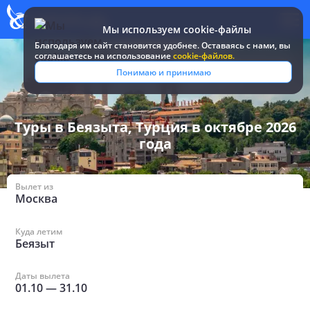
Мы используем cookie-файлы
Благодаря им сайт становится удобнее. Оставаясь c нами, вы
соглашаетесь на использование
cookie-файлов.
Все туры и
Турция
/
в Беязыте в октябре 2026
Понимаю и принимаю
путевки
/
года
Туры в Беязыта, Турция в октябре 2026
года
Вылет из
Москва
Куда летим
Беязыт
Даты вылета
01.10
—
31.10