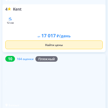
Беязыт
4
Kent
12 км
17 017
/день
от
Найти цены
10
164 оценки
10
Пляжный
164 оценки
Беязыт