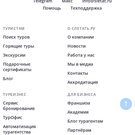
Telegram
Макс
info@sletat.ru
Помощь
Техподдержка
Навигация по сайту
ТУРИСТАМ
О СЛЕТАТЬ.РУ
Поиск туров
О компании
Горящие туры
Новости
Экскурсии
Работа у нас
Подарочные
Мы в медиа
сертификаты
Контакты
Блог
Аккредитация
ТУРБИЗНЕС
ДЛЯ БИЗНЕСА
Сервис
Франшиза
Наве
бронирования
Академия
ТурОфис
Блог турагентам
Автоматизация
Партнёрам
турагентства