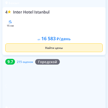
Беязыт
4
Inter Hotel Istanbul
15 км
16 583
/день
от
Найти цены
9.7
215 оценок
9.7
Городской
215 оценок