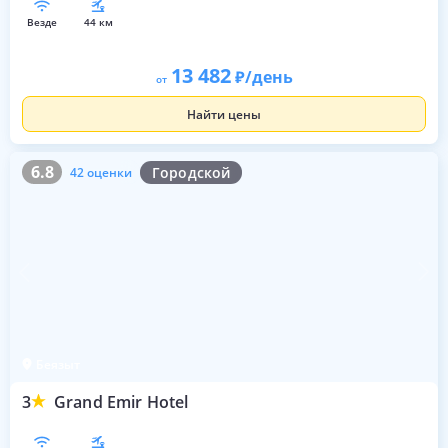
везде
44 км
13 482
/день
от
Найти цены
6.8
42 оценки
6.8
Городской
42 оценки
Беязыт
3
Grand Emir Hotel