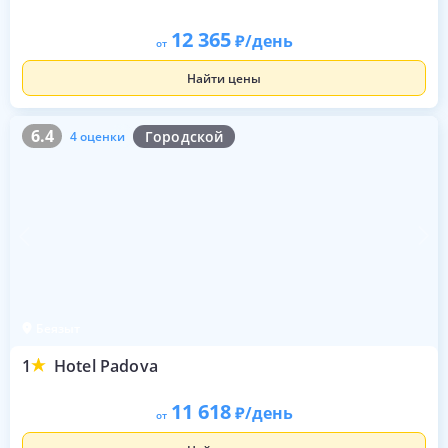
12 365
/день
от
Найти цены
6.4
4 оценки
6.4
Городской
4 оценки
Беязыт
1
Hotel Padova
11 618
/день
от