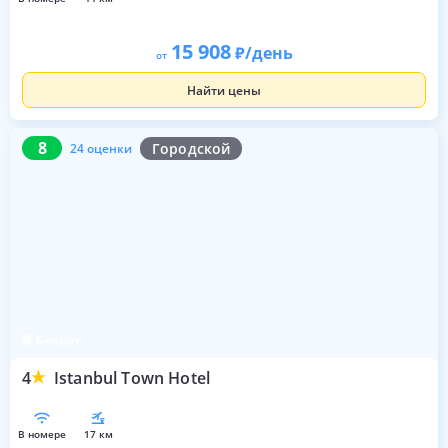
15 908
/день
от
Найти цены
8
24 оценки
8
Городской
24 оценки
Беязыт
4
Istanbul Town Hotel
в номере
17 км