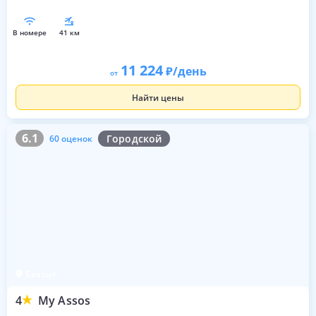
в номере
41 км
11 224
/день
от
Найти цены
6.1
60 оценок
6.1
Городской
60 оценок
Беязыт
4
My Assos