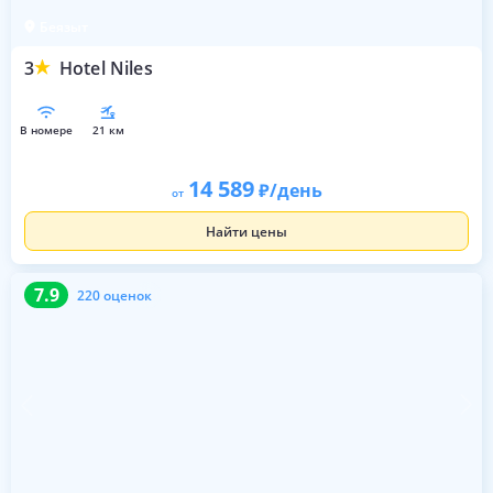
Беязыт
3
Hotel Niles
в номере
21 км
14 589
/день
от
Найти цены
7.9
220 оценок
7.9
220 оценок