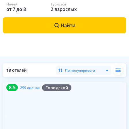
Ночей
Туристов
от
7
до
8
2
взрослых
Найти
18
отелей
По популярности
8.5
299 оценок
8.5
Городской
299 оценок