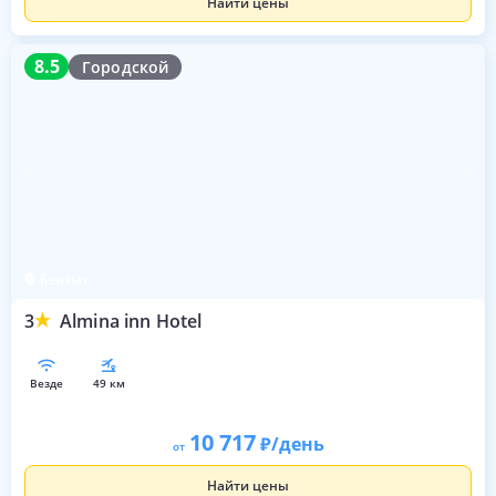
Найти цены
8.5
8.5
Городской
Беязыт
3
Almina inn Hotel
везде
49 км
10 717
/день
от
Найти цены