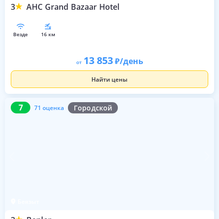
3
AHC Grand Bazaar Hotel
везде
16 км
13 853
/день
от
Найти цены
7
71 оценка
7
Городской
71 оценка
Беязыт