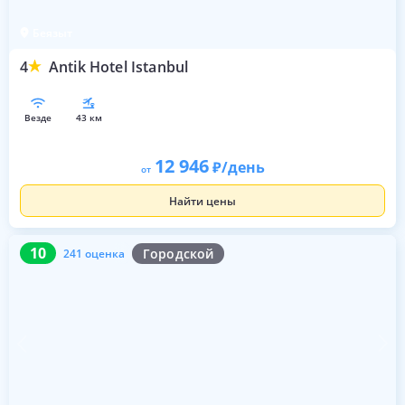
Беязыт
4
Antik Hotel Istanbul
везде
43 км
12 946
/день
от
Найти цены
10
241 оценка
10
Городской
241 оценка