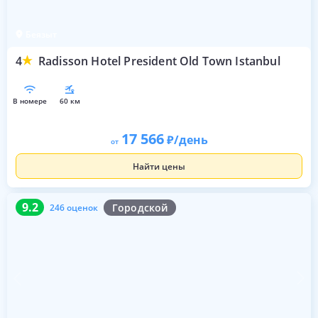
Беязыт
4
Radisson Hotel President Old Town Istanbul
в номере
60 км
17 566
/день
от
Найти цены
9.2
246 оценок
9.2
Городской
246 оценок