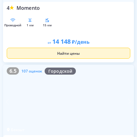
4
Momento
проводной
1 км
15 км
14 148
/день
от
Найти цены
6.5
107 оценок
6.5
Городской
107 оценок
Беязыт