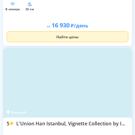
в номере
38 км
16 930
/день
от
Найти цены
Каракой
5
L'Union Han Istanbul, Vignette Collection by IHG