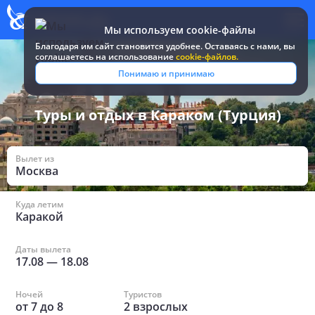
Мы используем cookie-файлы
Благодаря им сайт становится удобнее. Оставаясь c нами, вы
соглашаетесь на использование
cookie-файлов.
Все туры и путевки
/
Турция
/
в Караком
Понимаю и принимаю
Туры и отдых в Караком (Турция)
Вылет из
Москва
Куда летим
Каракой
Даты вылета
17.08
—
18.08
Ночей
Туристов
от
7
до
8
2
взрослых