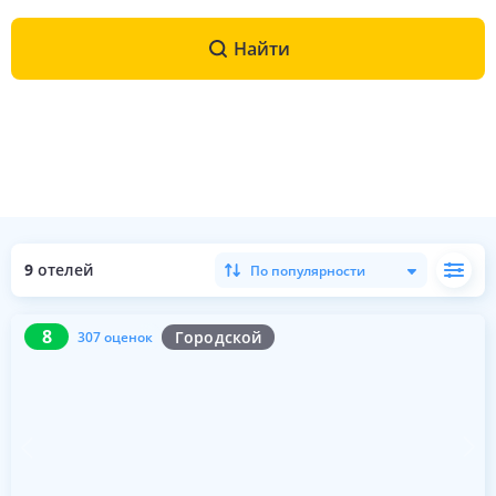
Найти
9
отелей
По популярности
8
307 оценок
8
Городской
307 оценок