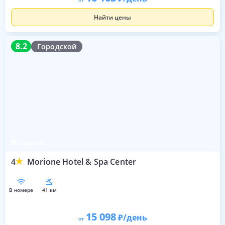
Найти цены
8.2
8.2
Городской
Каракой
4
Morione Hotel & Spa Center
в номере
41 км
15 098
/день
от