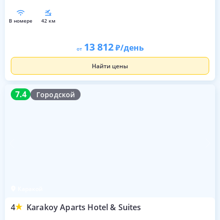
в номере
42 км
13 812
/день
от
Найти цены
7.4
7.4
Городской
Каракой
4
Karakoy Aparts Hotel & Suites