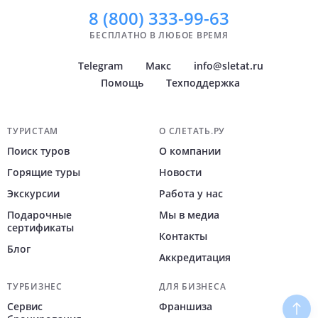
Показать
Показать
всё
всё
8 (800)
333-99-63
БЕСПЛАТНО В ЛЮБОЕ ВРЕМЯ
Telegram
Макс
info@sletat.ru
Помощь
Техподдержка
Навигация по сайту
ТУРИСТАМ
О СЛЕТАТЬ.РУ
Поиск туров
О компании
Горящие туры
Новости
Экскурсии
Работа у нас
Подарочные
Мы в медиа
сертификаты
Контакты
Блог
Аккредитация
ТУРБИЗНЕС
ДЛЯ БИЗНЕСА
Сервис
Франшиза
Наве