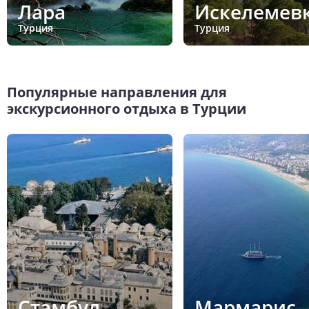
Лара
Искелемев
Турция
Турция
Популярные направления для
экскурсионного отдыха в Турции
Стамбул
Мармарис