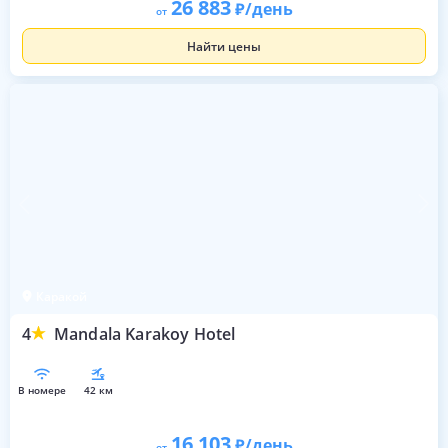
26 883
/день
от
Найти цены
Каракой
4
Mandala Karakoy Hotel
в номере
42 км
16 103
/день
от