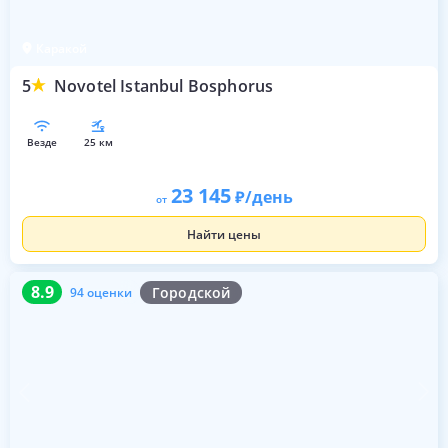
Каракой
5
Novotel Istanbul Bosphorus
везде
25 км
23 145
/день
от
Найти цены
8.9
94 оценки
8.9
Городской
94 оценки