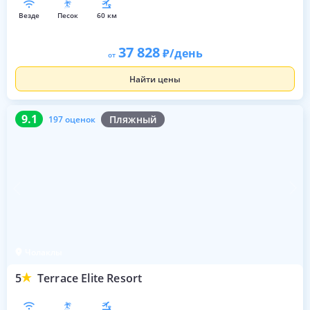
везде
песок
60 км
37 828
/день
от
Найти цены
9.1
197 оценок
9.1
Пляжный
197 оценок
Чолаклы
5
Terrace Elite Resort