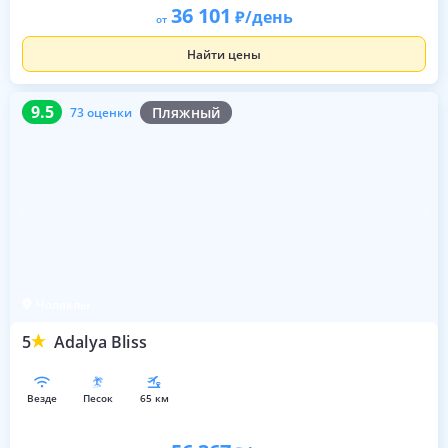
36 101
/день
от
Найти цены
9.5
73 оценки
9.5
Пляжный
73 оценки
Чолаклы
5
Adalya Bliss
везде
песок
65 км