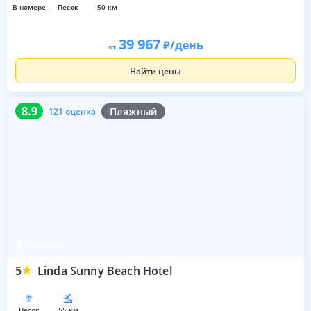
в номере
песок
50 км
39 967
/день
от
Найти цены
8.9
121 оценка
8.9
Пляжный
121 оценка
Чолаклы
5
Linda Sunny Beach Hotel
песок
55 км