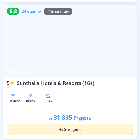
8.8
24 оценки
8.8
Пляжный
24 оценки
Чолаклы
5
Sunthalia Hotels & Resorts (16+)
в номере
песок
56 км
31 835
/день
от
Найти цены