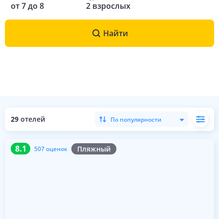
от
7
до
8
2
взрослых
Найти
29
отелей
По популярности
8.1
507 оценок
8.1
Пляжный
507 оценок