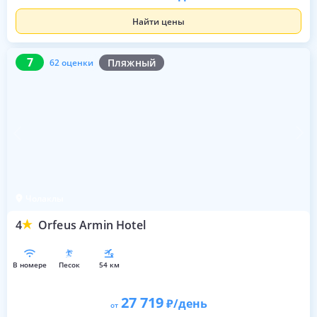
Найти цены
7
62 оценки
7
Пляжный
62 оценки
Чолаклы
4
Orfeus Armin Hotel
в номере
песок
54 км
27 719
/день
от