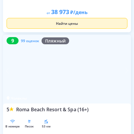
38 973
/день
от
Найти цены
9
99 оценок
9
Пляжный
99 оценок
Чолаклы
5
Roma Beach Resort & Spa (16+)
в номере
песок
53 км