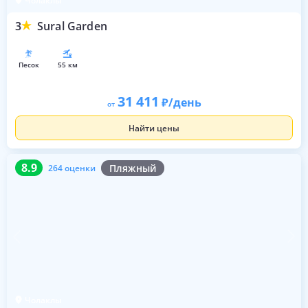
Чолаклы
3
Sural Garden
песок
55 км
31 411
/день
от
Найти цены
8.9
264 оценки
8.9
Пляжный
264 оценки
Чолаклы