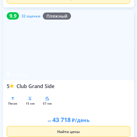
9.9
32 оценки
9.9
Пляжный
32 оценки
Чолаклы
5
Club Grand Side
песок
15 км
57 км
43 718
/день
от
Найти цены