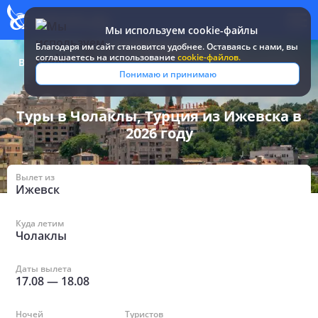
Мы используем cookie-файлы
Благодаря им сайт становится удобнее. Оставаясь c нами, вы
соглашаетесь на использование
cookie-файлов.
Все туры и путевки
/
Турция
/
в Чолаклах из Ижевска
Понимаю и принимаю
Туры в Чолаклы, Турция из Ижевска в
2026 году
Вылет из
Ижевск
Куда летим
Чолаклы
Даты вылета
17.08
—
18.08
Ночей
Туристов