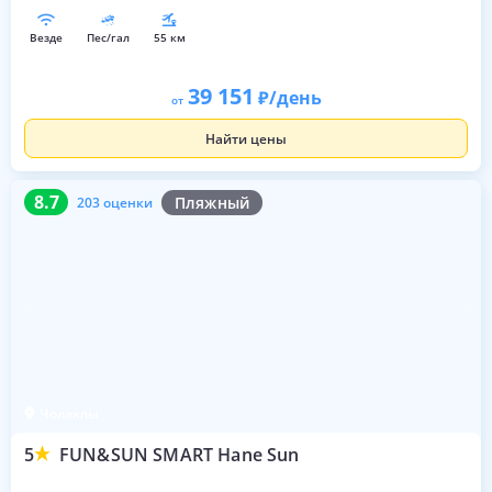
везде
пес/гал
55 км
39 151
/день
от
Найти цены
8.7
203 оценки
8.7
Пляжный
203 оценки
Чолаклы
5
FUN&SUN SMART Hane Sun