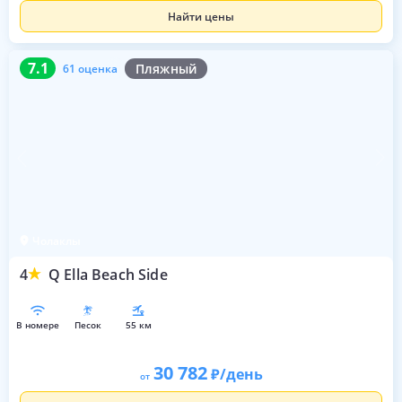
Найти цены
7.1
61 оценка
7.1
Пляжный
61 оценка
Чолаклы
4
Q Ella Beach Side
в номере
песок
55 км
30 782
/день
от