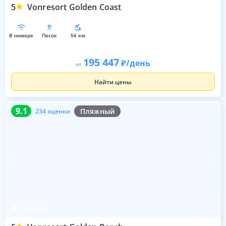
5
Vonresort Golden Coast
в номере
песок
56 км
195 447
/день
от
Найти цены
9.1
234 оценки
9.1
Пляжный
234 оценки
Чолаклы