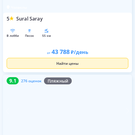
Чолаклы
5
Sural Saray
в лобби
песок
55 км
43 788
/день
от
Найти цены
9.1
276 оценок
9.1
Пляжный
276 оценок