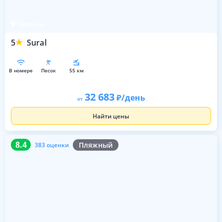
Чолаклы
5
Sural
в номере
песок
55 км
32 683
/день
от
Найти цены
8.4
383 оценки
8.4
Пляжный
383 оценки