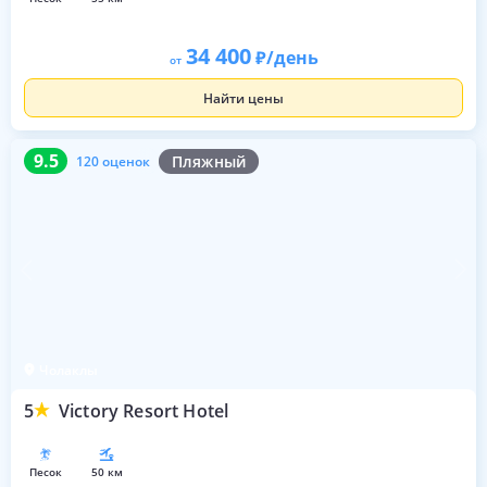
34 400
/день
от
Найти цены
9.5
120 оценок
9.5
Пляжный
120 оценок
Чолаклы
5
Victory Resort Hotel
песок
50 км