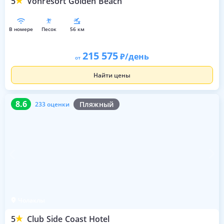
5
Vonresort Golden Beach
в номере
песок
56 км
215 575
/день
от
Найти цены
8.6
233 оценки
8.6
Пляжный
233 оценки
Чолаклы
5
Club Side Coast Hotel