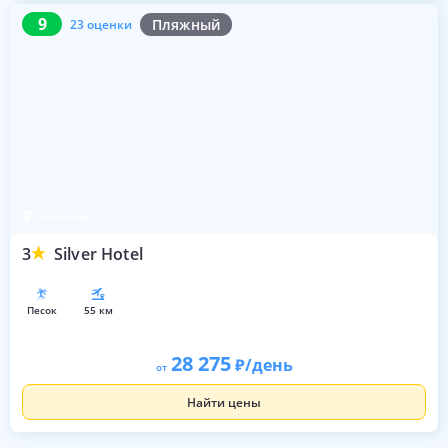
9
23 оценки
9
Пляжный
23 оценки
Чолаклы
3
Silver Hotel
песок
55 км
28 275
/день
от
Найти цены