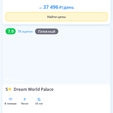
37 496
/день
от
Найти цены
7.9
78 оценок
7.9
Пляжный
78 оценок
Чолаклы
5
Dream World Palace
в номере
песок
55 км