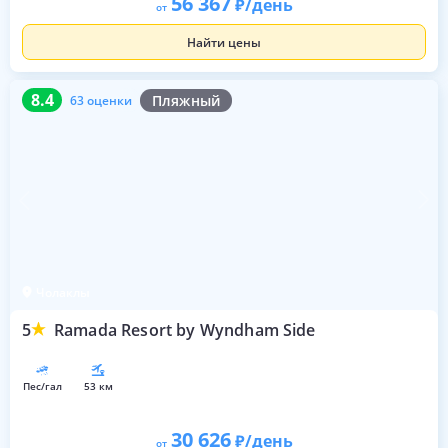
56 367
/день
от
Найти цены
8.4
63 оценки
8.4
Пляжный
63 оценки
Чолаклы
5
Ramada Resort by Wyndham Side
пес/гал
53 км
30 626
/день
от