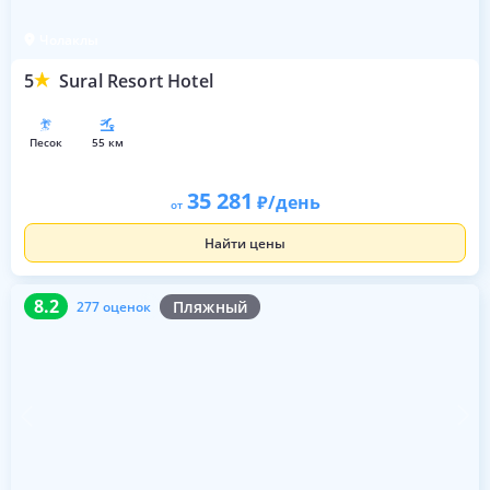
Чолаклы
5
Sural Resort Hotel
песок
55 км
35 281
/день
от
Найти цены
8.2
277 оценок
8.2
Пляжный
277 оценок