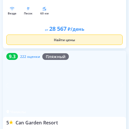
везде
песок
60 км
28 567
/день
от
Найти цены
9.3
222 оценки
9.3
Пляжный
222 оценки
Чолаклы
5
Can Garden Resort