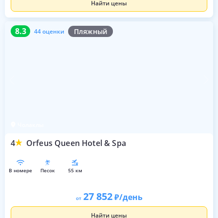
Найти цены
8.3
44 оценки
8.3
Пляжный
44 оценки
Чолаклы
4
Orfeus Queen Hotel & Spa
в номере
песок
55 км
27 852
/день
от
Найти цены