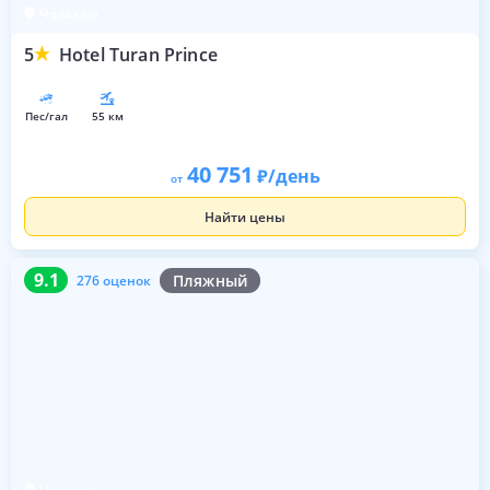
Чолаклы
5
Hotel Turan Prince
пес/гал
55 км
40 751
/день
от
Найти цены
9.1
276 оценок
9.1
Пляжный
276 оценок