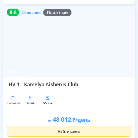
8.8
24 оценки
8.8
Пляжный
24 оценки
Чолаклы
HV-1
Kamelya Aishen K Club
в номере
песок
55 км
48 012
/день
от
Найти цены