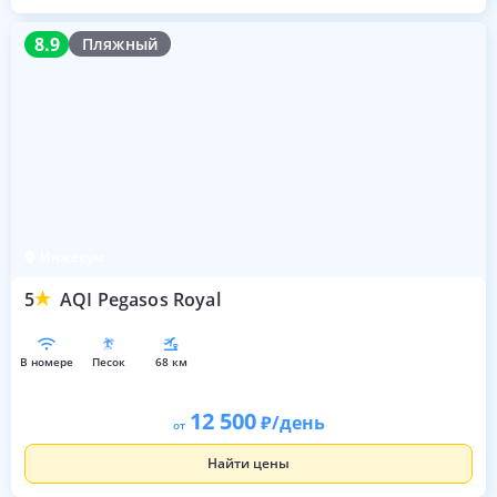
8.9
8.9
Пляжный
Инжекум
5
AQI Pegasos Royal
в номере
песок
68 км
12 500
/день
от
Найти цены