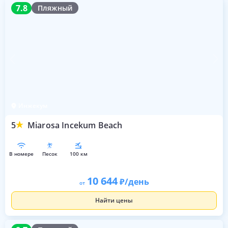
7.8
7.8
Пляжный
Инжекум
5
Miarosa Incekum Beach
в номере
песок
100 км
10 644
/день
от
Найти цены
8.7