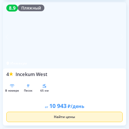
8.9
8.9
Пляжный
Инжекум
4
Incekum West
в номере
песок
65 км
10 943
/день
от
Найти цены