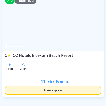
8.7
Пляжный
Инжекум
5
OZ Hotels Incekum Beach Resort
песок
98 км
11 767
/день
от
Найти цены