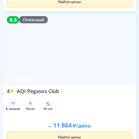
Найти цены
8.6
8.6
Пляжный
Инжекум
4
AQI Pegasos Club
в номере
песок
96 км
11 864
/день
от
Найти цены