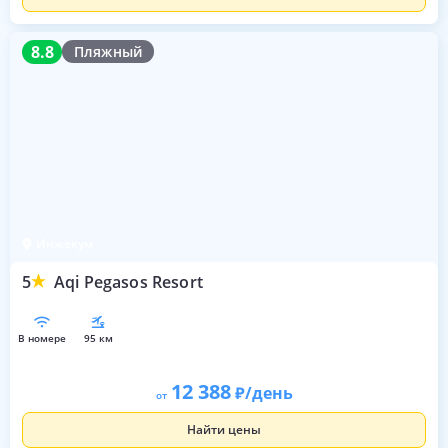
8.8
8.8
Пляжный
Инжекум
5
Aqi Pegasos Resort
в номере
95 км
12 388
/день
от
Найти цены