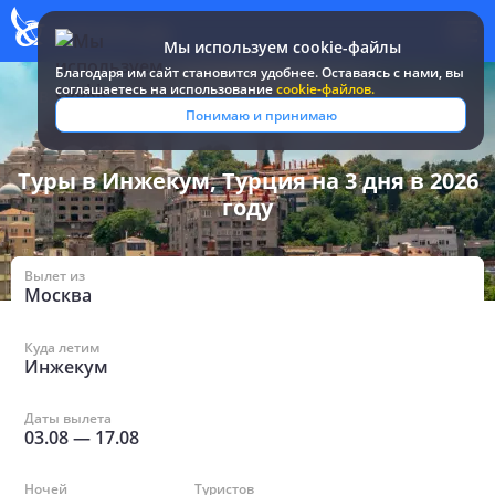
Мы используем cookie-файлы
Благодаря им сайт становится удобнее. Оставаясь c нами, вы
соглашаетесь на использование
cookie-файлов.
Все туры и путевки
/
Турция
/
в Инжекуме на 3 дня
Понимаю и принимаю
Туры в Инжекум, Турция на 3 дня в 2026
году
Вылет из
Москва
Куда летим
Инжекум
Даты вылета
03.08
—
17.08
Ночей
Туристов