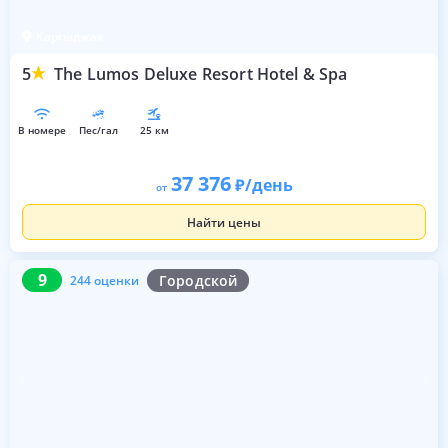
Каргыджак
5
The Lumos Deluxe Resort Hotel & Spa
в номере
пес/гал
25 км
37 376
/день
от
Найти цены
9
244 оценки
9
Городской
244 оценки