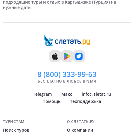
подходящие туры и отдых в Каргыджаке (Турция) на
нужные даты.
7 дней
Июль
Краснодар
8 дней
Август
Самара
9 дней
Сентябрь
Челябинск
10 дней
Октябрь
Тюмень
11 дней
Ноябрь
Уфа
12 дней
Декабрь
Архангельск
Показать
Показать
всё
всё
8 (800)
333-99-63
БЕСПЛАТНО В ЛЮБОЕ ВРЕМЯ
Telegram
Макс
info@sletat.ru
Помощь
Техподдержка
Навигация по сайту
ТУРИСТАМ
О СЛЕТАТЬ.РУ
Поиск туров
О компании