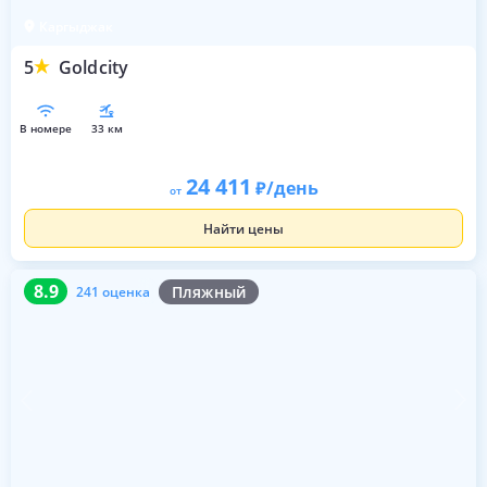
Каргыджак
5
Goldcity
в номере
33 км
24 411
/день
от
Найти цены
8.9
241 оценка
8.9
Пляжный
241 оценка