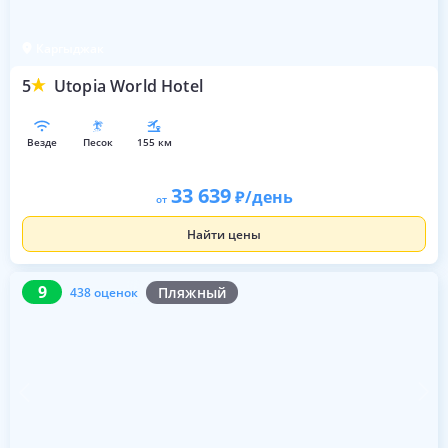
Каргыджак
5
Utopia World Hotel
везде
песок
155 км
33 639
/день
от
Найти цены
9
438 оценок
9
Пляжный
438 оценок