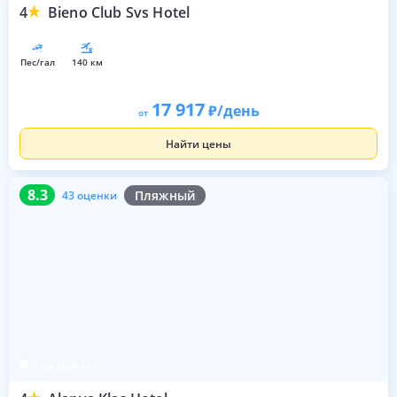
4
Bieno Club Svs Hotel
пес/гал
140 км
17 917
/день
от
Найти цены
8.3
43 оценки
8.3
Пляжный
43 оценки
Каргыджак