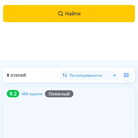
Найти
8
отелей
По популярности
9.2
468 оценок
9.2
Пляжный
468 оценок