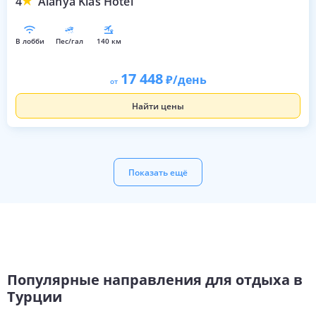
4
Alanya Klas Hotel
в лобби
пес/гал
140 км
17 448
/день
от
Найти цены
Показать ещё
Популярные направления для отдыха в
Турции