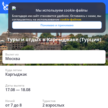
Мы используем cookie-файлы
Благодаря им сайт становится удобнее. Оставаясь c нами, вы
соглашаетесь на использование
cookie-файлов.
Все туры и путевки
/
Турция
/
в Каргыджаке
Понимаю и принимаю
Туры и отдых в Каргыджаке (Турция)
Вылет из
Москва
Куда летим
Каргыджак
Даты вылета
17.08
—
18.08
Ночей
Туристов
от
7
до
8
2
взрослых