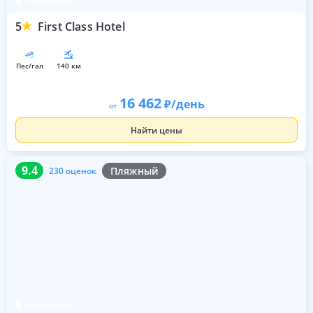
Каргыджак
5
First Class Hotel
пес/гал
140 км
16 462
/день
от
Найти цены
9.4
230 оценок
9.4
Пляжный
230 оценок
Каргыджак