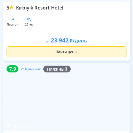
5
Kirbiyik Resort Hotel
пес/гал
27 км
23 942
/день
от
Найти цены
7.9
216 оценок
7.9
Пляжный
216 оценок
Каргыджак