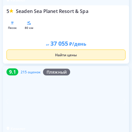
Кизилот
5
Seaden Sea Planet Resort & Spa
песок
80 км
37 055
/день
от
Найти цены
9.1
215 оценок
9.1
Пляжный
215 оценок
Кизилот