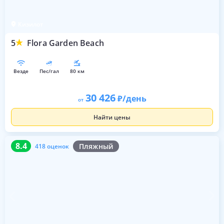
Кизилот
5
Flora Garden Beach
везде
пес/гал
80 км
30 426
/день
от
Найти цены
8.4
418 оценок
8.4
Пляжный
418 оценок