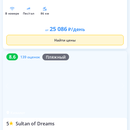
в номере
пес/гал
86 км
25 086
/день
от
Найти цены
8.6
139 оценок
8.6
Пляжный
139 оценок
Кизилот
5
Sultan of Dreams