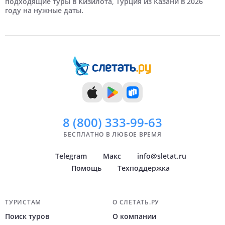
подходящие туры в Кизилота, Турция из Казани в 2026
году на нужные даты.
7 дней
Июль
Краснодар
8 дней
Август
Самара
9 дней
Сентябрь
Челябинск
10 дней
Октябрь
Тюмень
11 дней
Ноябрь
Уфа
12 дней
Декабрь
Архангельск
Показать
Показать
всё
всё
8 (800)
333-99-63
БЕСПЛАТНО В ЛЮБОЕ ВРЕМЯ
Telegram
Макс
info@sletat.ru
Помощь
Техподдержка
Навигация по сайту
ТУРИСТАМ
О СЛЕТАТЬ.РУ
Поиск туров
О компании