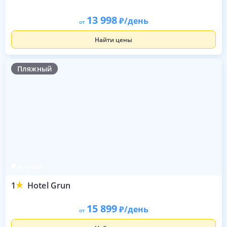
13 998
/день
от
Найти цены
Пляжный
Кизилот
1
Hotel Grun
15 899
/день
от