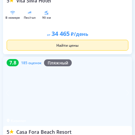
5
Vita Silva Hotel
в номере
пес/гал
90 км
34 465
/день
от
Найти цены
7.8
185 оценок
7.8
Пляжный
185 оценок
Кизилот
5
Casa Fora Beach Resort