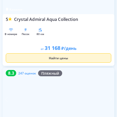
Кизилот
5
Crystal Admiral Aqua Collection
в номере
песок
80 км
31 168
/день
от
Найти цены
8.3
247 оценок
8.3
Пляжный
247 оценок