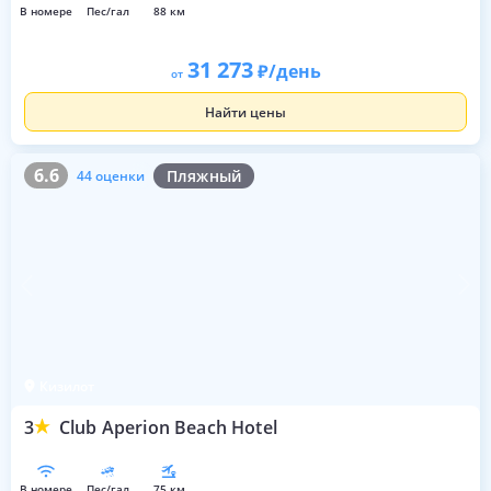
в номере
пес/гал
88 км
31 273
/день
от
Найти цены
6.6
44 оценки
6.6
Пляжный
44 оценки
Кизилот
3
Club Aperion Beach Hotel
в номере
пес/гал
75 км