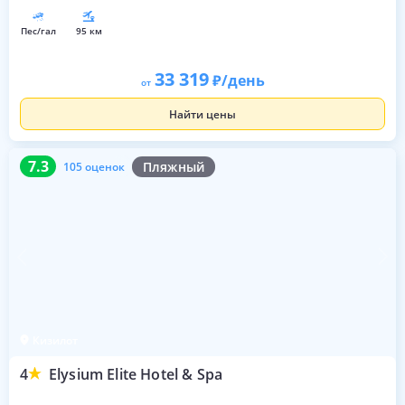
пес/гал
95 км
33 319
/день
от
Найти цены
7.3
105 оценок
7.3
Пляжный
105 оценок
Кизилот
4
Elysium Elite Hotel & Spa