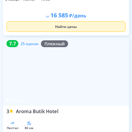
16 585
/день
от
Найти цены
7.7
25 оценок
7.7
Пляжный
25 оценок
Кизилот
3
Aroma Butik Hotel
пес/гал
80 км