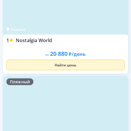
Кизилот
1
Nostalgia World
20 880
/день
от
Найти цены
Пляжный