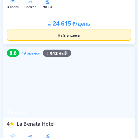
в лобби
пес/гал
90 км
24 615
/день
от
Найти цены
8.8
49 оценок
8.8
Пляжный
49 оценок
Кизилот
4
La Benata Hotel