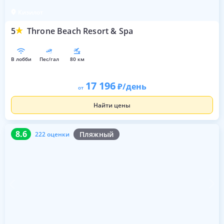
Кизилот
5
Throne Beach Resort & Spa
в лобби
пес/гал
80 км
17 196
/день
от
Найти цены
8.6
222 оценки
8.6
Пляжный
222 оценки