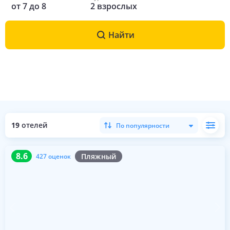
от
7
до
8
2
взрослых
Найти
19
отелей
По популярности
8.6
427 оценок
8.6
Пляжный
427 оценок