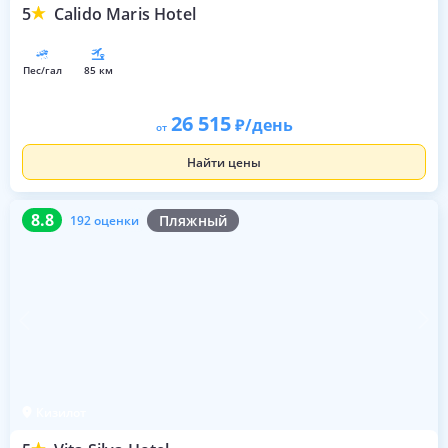
5
Calido Maris Hotel
пес/гал
85 км
26 515
/день
от
Найти цены
8.8
192 оценки
8.8
Пляжный
192 оценки
Кизилот