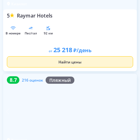
Кизилот
5
Raymar Hotels
в номере
пес/гал
92 км
25 218
/день
от
Найти цены
8.7
216 оценок
8.7
Пляжный
216 оценок