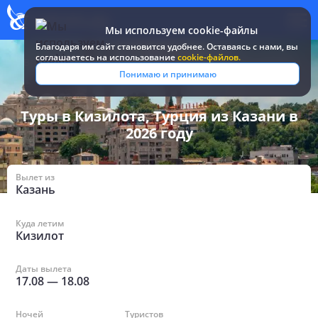
Мы используем cookie-файлы
Благодаря им сайт становится удобнее. Оставаясь c нами, вы
соглашаетесь на использование
cookie-файлов.
Все туры и путевки
/
Турция
/
в Кизилоте из Казани
Понимаю и принимаю
Туры в Кизилота, Турция из Казани в
2026 году
Вылет из
Казань
Куда летим
Кизилот
Даты вылета
17.08
—
18.08
Ночей
Туристов