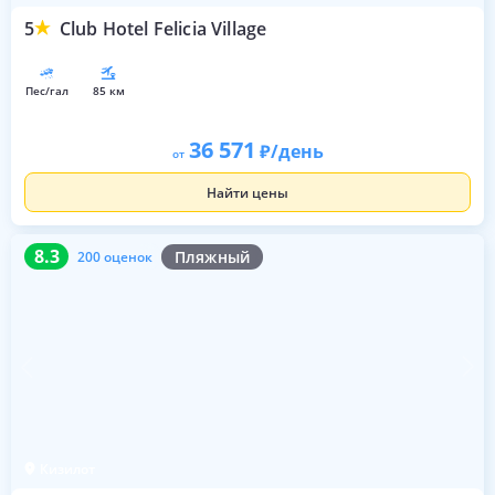
5
Club Hotel Felicia Village
пес/гал
85 км
36 571
/день
от
Найти цены
8.3
200 оценок
8.3
Пляжный
200 оценок
Кизилот