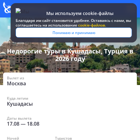
Мы используем cookie-файлы
Благодаря им сайт становится удобнее. Оставаясь c нами, вы
соглашаетесь на использование
cookie-файлов.
Все туры и путевки
/
Турция
/
в Кушадасах недорогие
Понимаю и принимаю
Недорогие туры в Кушадасы, Турция в
2026 году
Вылет из
Москва
Куда летим
Кушадасы
Даты вылета
17.08
—
18.08
Ночей
Туристов