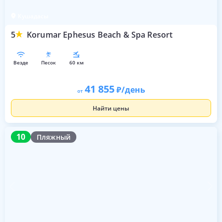
Кушадасы
5
Korumar Ephesus Beach & Spa Resort
везде
песок
60 км
41 855
/день
от
Найти цены
10
10
Пляжный