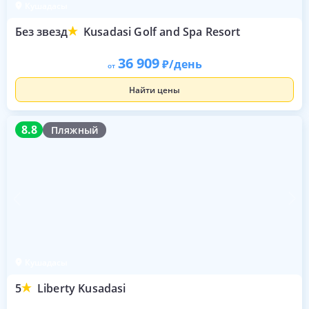
Кушадасы
Без звезд
Kusadasi Golf and Spa Resort
36 909
/день
от
Найти цены
8.8
8.8
Пляжный
Кушадасы
5
Liberty Kusadasi