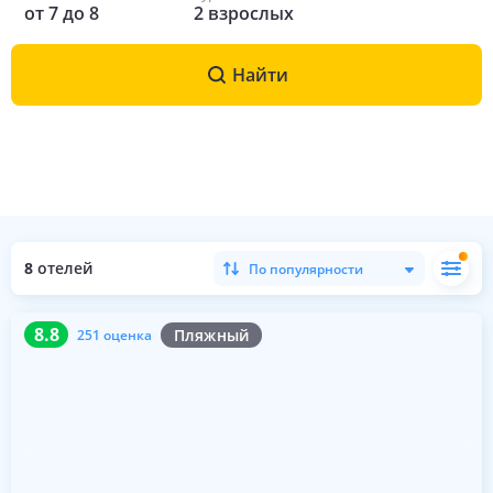
от
7
до
8
2
взрослых
Найти
8
отелей
По популярности
8.8
251 оценка
8.8
Пляжный
251 оценка