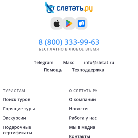
11 дней
Ноябрь
Уфа
12 дней
Декабрь
Архангельск
Показать
Показать
всё
всё
8 (800)
333-99-63
БЕСПЛАТНО В ЛЮБОЕ ВРЕМЯ
Telegram
Макс
info@sletat.ru
Помощь
Техподдержка
Навигация по сайту
ТУРИСТАМ
О СЛЕТАТЬ.РУ
Поиск туров
О компании
Горящие туры
Новости
Экскурсии
Работа у нас
Подарочные
Мы в медиа
сертификаты
Контакты