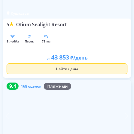
Кушадасы
5
Otium Sealight Resort
в лобби
песок
75 км
43 853
/день
от
Найти цены
9.4
168 оценок
9.4
Пляжный
168 оценок