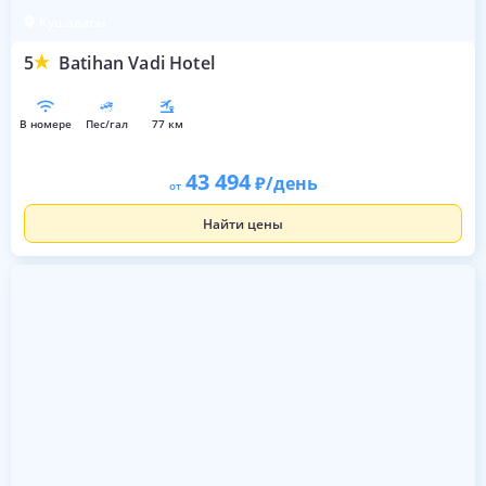
Кушадасы
5
Batihan Vadi Hotel
в номере
пес/гал
77 км
43 494
/день
от
Найти цены