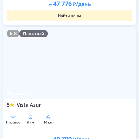
47 776
/день
от
Найти цены
6.8
6.8
Пляжный
Кушадасы
5
Vista Azur
в номере
6 км
80 км
40 799