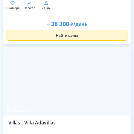
в номере
пес/гал
71 км
38 300
/день
от
Найти цены
Кушадасы
Villas
Villa Adavillas