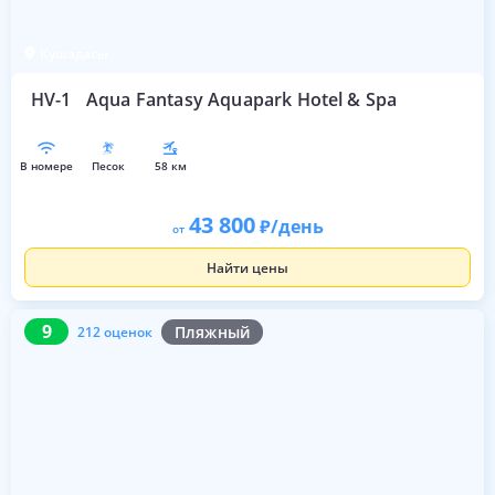
Кушадасы
HV-1
Aqua Fantasy Aquapark Hotel & Spa
в номере
песок
58 км
43 800
/день
от
Найти цены
9
212 оценок
9
Пляжный
212 оценок