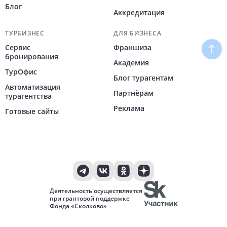
Блог
Аккредитация
ТУРБИЗНЕС
ДЛЯ БИЗНЕСА
Сервис
Франшиза
Наве
бронирования
Академия
ТурОфис
Блог турагентам
Автоматизация
Партнёрам
турагентства
Реклама
Готовые сайты
Деятельность осуществляется
при грантовой поддержке
Фонда «Сколково»