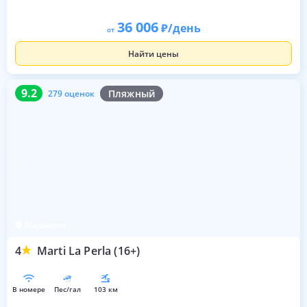
36 006
/день
от
Найти цены
9.2
279 оценок
9.2
Пляжный
279 оценок
Мармарис
4
Marti La Perla (16+)
в номере
пес/гал
103 км