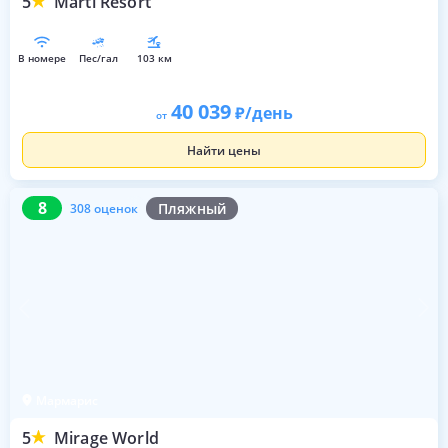
5
Marti Resort
в номере
пес/гал
103 км
40 039
/день
от
Найти цены
8
308 оценок
8
Пляжный
308 оценок
Мармарис
5
Mirage World