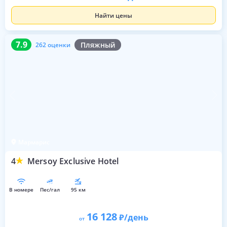
Найти цены
7.9
262 оценки
7.9
Пляжный
262 оценки
Мармарис
4
Mersoy Exclusive Hotel
в номере
пес/гал
95 км
16 128
/день
от