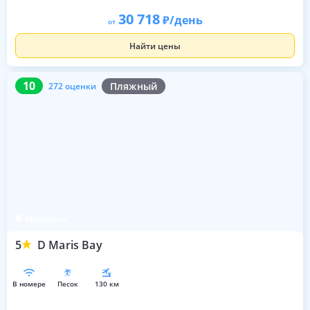
30 718
/день
от
Найти цены
10
272 оценки
10
Пляжный
272 оценки
Мармарис
5
D Maris Bay
в номере
песок
130 км