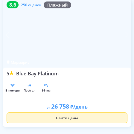
8.6
250 оценок
8.6
Пляжный
250 оценок
Мармарис
5
Blue Bay Platinum
в номере
пес/гал
99 км
26 758
/день
от
Найти цены