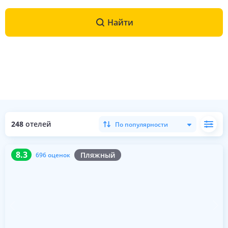
Найти
248
отелей
По популярности
8.3
696 оценок
8.3
Пляжный
696 оценок