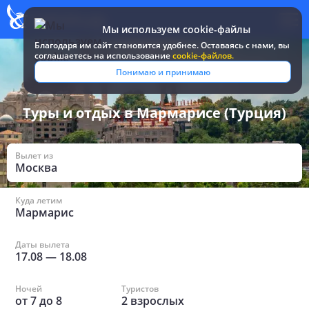
Мы используем cookie-файлы
Благодаря им сайт становится удобнее. Оставаясь c нами, вы
соглашаетесь на использование
cookie-файлов.
Все туры и путевки
/
Турция
/
в Мармарисе
Понимаю и принимаю
Туры и отдых в Мармарисе (Турция)
Вылет из
Москва
Куда летим
Мармарис
Даты вылета
17.08
—
18.08
Ночей
Туристов
от
7
до
8
2
взрослых