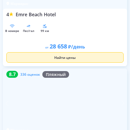
Мармарис
4
Emre Beach Hotel
в номере
пес/гал
99 км
28 658
/день
от
Найти цены
8.7
336 оценок
8.7
Пляжный
336 оценок