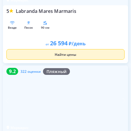
Мармарис
5
Labranda Mares Marmaris
везде
песок
90 км
26 594
/день
от
Найти цены
9.2
322 оценки
9.2
Пляжный
322 оценки
Мармарис