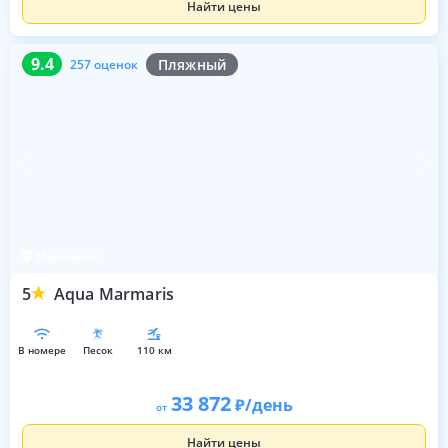
Найти цены
9.4
257 оценок
9.4
Пляжный
257 оценок
Мармарис
5
Aqua Marmaris
в номере
песок
110 км
33 872
/день
от
Найти цены