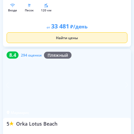
везде
песок
120 км
33 481
/день
от
Найти цены
8.4
294 оценки
8.4
Пляжный
294 оценки
Мармарис
5
Orka Lotus Beach