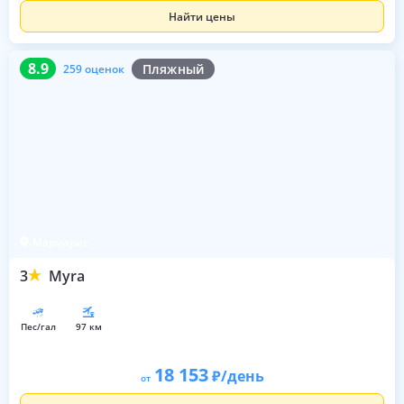
Найти цены
8.9
259 оценок
8.9
Пляжный
259 оценок
Мармарис
3
Myra
пес/гал
97 км
18 153
/день
от