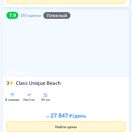
7.9
253 оценки
7.9
Пляжный
253 оценки
Мармарис
3
Class Unique Beach
в номере
пес/гал
99 км
27 847
/день
от
Найти цены