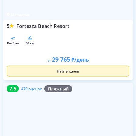
Мармарис
5
Fortezza Beach Resort
пес/гал
90 км
29 765
/день
от
Найти цены
7.5
470 оценок
7.5
Пляжный
470 оценок