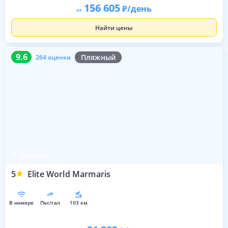
156 605
/день
от
Найти цены
9.6
264 оценки
9.6
Пляжный
264 оценки
Мармарис
5
Elite World Marmaris
в номере
пес/гал
103 км