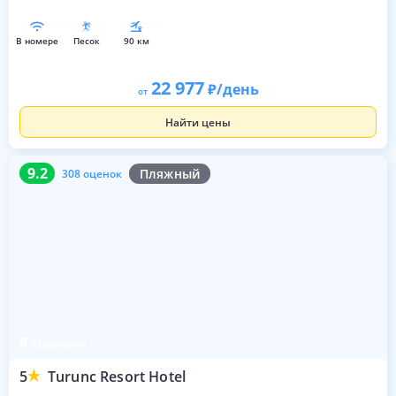
в номере
песок
90 км
22 977
/день
от
Найти цены
9.2
308 оценок
9.2
Пляжный
308 оценок
Мармарис
5
Turunc Resort Hotel