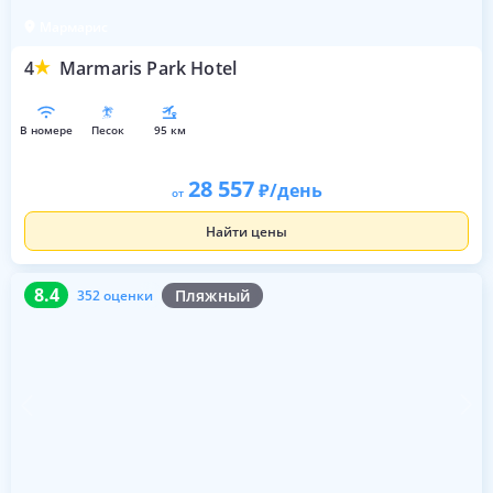
Мармарис
4
Marmaris Park Hotel
в номере
песок
95 км
28 557
/день
от
Найти цены
8.4
352 оценки
8.4
Пляжный
352 оценки