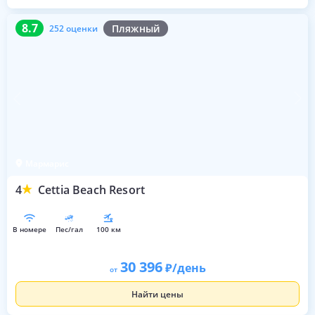
8.7
252 оценки
8.7
Пляжный
252 оценки
Мармарис
4
Cettia Beach Resort
в номере
пес/гал
100 км
30 396
/день
от
Найти цены