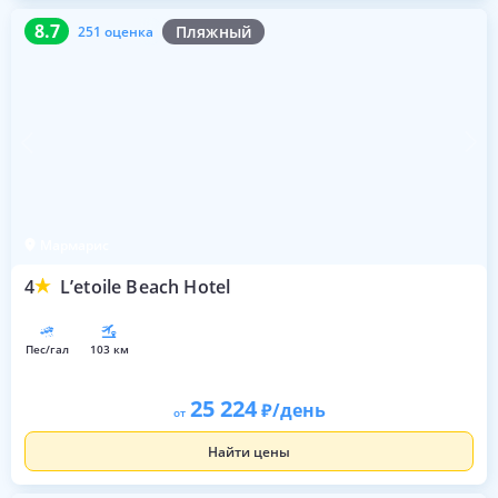
8.7
251 оценка
8.7
Пляжный
251 оценка
Мармарис
4
L’etoile Beach Hotel
пес/гал
103 км
25 224
/день
от
Найти цены