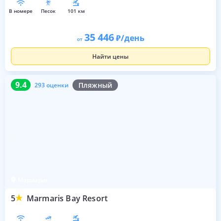
в номере
песок
101 км
35 446
/день
от
Найти цены
9.4
293 оценки
9.4
Пляжный
293 оценки
Мармарис
5
Marmaris Bay Resort