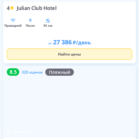
4
Julian Club Hotel
проводной
песок
95 км
27 386
/день
от
Найти цены
8.5
320 оценок
8.5
Пляжный
320 оценок
Мармарис