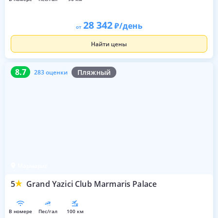
28 342
/день
от
Найти цены
8.7
283 оценки
8.7
Пляжный
283 оценки
Мармарис
5
Grand Yazici Club Marmaris Palace
в номере
пес/гал
100 км