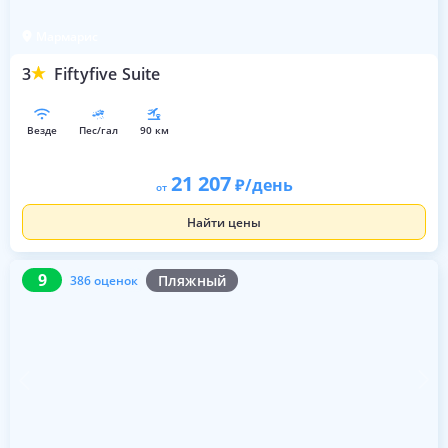
Мармарис
3
Fiftyfive Suite
везде
пес/гал
90 км
21 207
/день
от
Найти цены
9
386 оценок
9
Пляжный
386 оценок