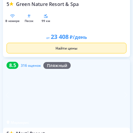
5
Green Nature Resort & Spa
в номере
песок
99 км
23 408
/день
от
Найти цены
8.5
316 оценок
8.5
Пляжный
316 оценок
Мармарис