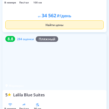
в номере
пес/гал
100 км
34 562
/день
от
Найти цены
8.8
284 оценки
8.8
Пляжный
284 оценки
Мармарис
5
Lalila Blue Suites
в номере
пес/гал
90 км