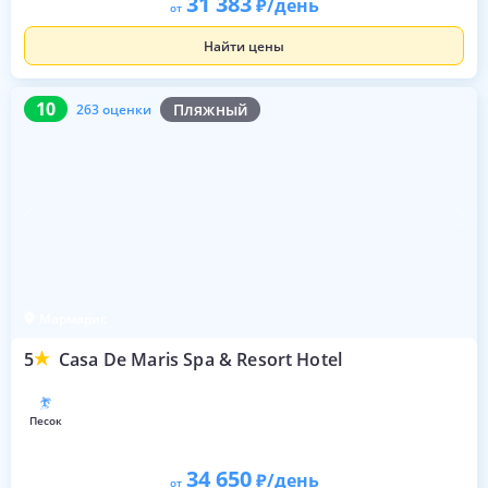
31 383
/день
от
Найти цены
10
263 оценки
10
Пляжный
263 оценки
Мармарис
5
Casa De Maris Spa & Resort Hotel
песок
34 650
/день
от