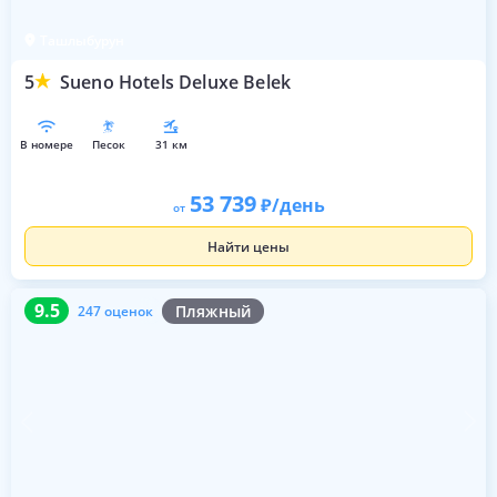
Ташлыбурун
5
Sueno Hotels Deluxe Belek
в номере
песок
31 км
53 739
/день
от
Найти цены
9.5
247 оценок
9.5
Пляжный
247 оценок