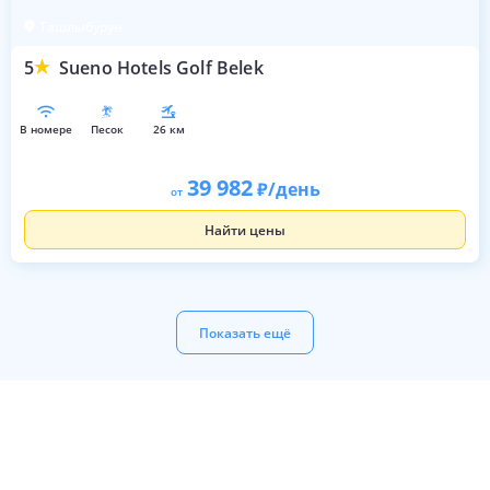
Ташлыбурун
5
Sueno Hotels Golf Belek
в номере
песок
26 км
39 982
/день
от
Найти цены
Показать ещё