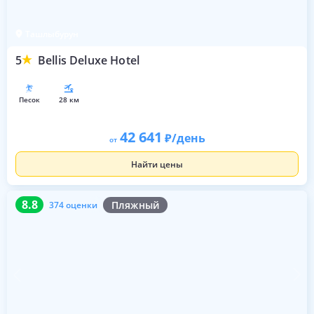
Ташлыбурун
5
Bellis Deluxe Hotel
песок
28 км
42 641
/день
от
Найти цены
8.8
374 оценки
8.8
Пляжный
374 оценки