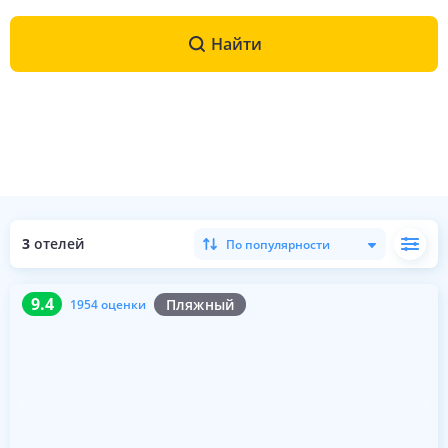
Найти
3
отелей
По популярности
9.4
1954 оценки
9.4
Пляжный
1954 оценки