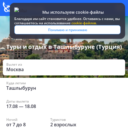
Мы используем cookie-файлы
Благодаря им сайт становится удобнее. Оставаясь c нами, вы
соглашаетесь на использование
cookie-файлов.
Все туры и путевки
/
Турция
/
в Ташлыбуруне
Понимаю и принимаю
Туры и отдых в Ташлыбуруне (Турция)
Вылет из
Москва
Куда летим
Ташлыбурун
Даты вылета
17.08
—
18.08
Ночей
Туристов
от
7
до
8
2
взрослых