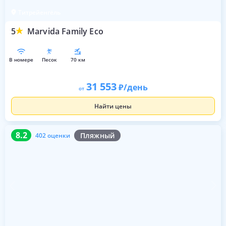
Титрейенгёль
5
Marvida Family Eco
в номере
песок
70 км
31 553
/день
от
Найти цены
8.2
402 оценки
8.2
Пляжный
402 оценки