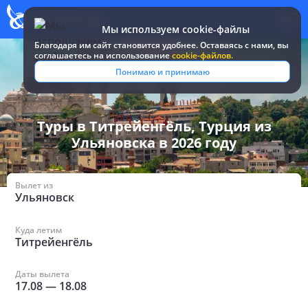
Мы используем cookie-файлы
Благодаря им сайт становится удобнее. Оставаясь c нами, вы
соглашаетесь на использование
cookie-файлов.
Все туры и
Турция
/
в Титрейенгёле из
Понимаю и принимаю
путевки
/
Ульяновска
Туры в Титрейенгёль, Турция из
Ульяновска в 2026 году
Вылет из
Ульяновск
Куда летим
Титрейенгёль
Даты вылета
17.08
—
18.08