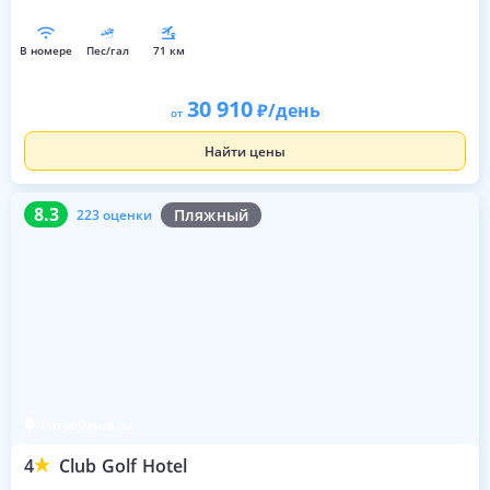
в номере
пес/гал
71 км
30 910
/день
от
Найти цены
8.3
223 оценки
8.3
Пляжный
223 оценки
Титрейенгёль
4
Club Golf Hotel