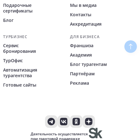
Подарочные
Мы в медиа
сертификаты
Контакты
Блог
Аккредитация
ТУРБИЗНЕС
ДЛЯ БИЗНЕСА
Сервис
Франшиза
Наве
бронирования
Академия
ТурОфис
Блог турагентам
Автоматизация
Партнёрам
турагентства
Реклама
Готовые сайты
Деятельность осуществляется
при грантовой поддержке