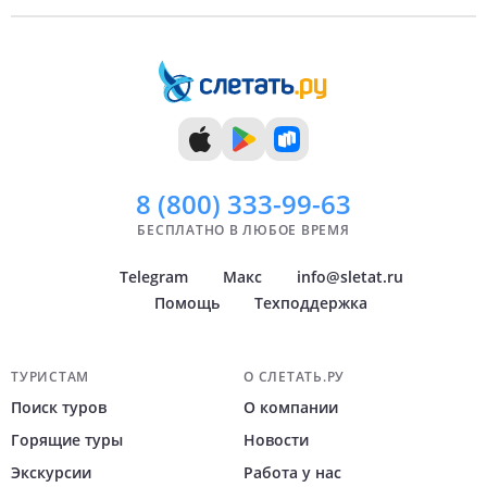
9 дней
Сентябрь
Челябинск
10 дней
Октябрь
Тюмень
11 дней
Ноябрь
Уфа
12 дней
Декабрь
Архангельск
Показать
Показать
всё
всё
8 (800)
333-99-63
БЕСПЛАТНО В ЛЮБОЕ ВРЕМЯ
Telegram
Макс
info@sletat.ru
Помощь
Техподдержка
Навигация по сайту
ТУРИСТАМ
О СЛЕТАТЬ.РУ
Поиск туров
О компании
Горящие туры
Новости
Экскурсии
Работа у нас