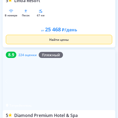
5
Linda Resort
в номере
песок
67 км
25 468
/день
от
Найти цены
8.9
224 оценки
8.9
Пляжный
224 оценки
Титрейенгёль
5
Diamond Premium Hotel & Spa