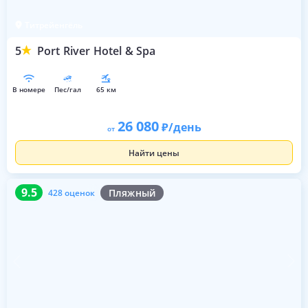
Титрейенгёль
5
Port River Hotel & Spa
в номере
пес/гал
65 км
26 080
/день
от
Найти цены
9.5
428 оценок
9.5
Пляжный
428 оценок