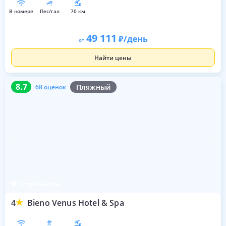
в номере
пес/гал
70 км
49 111
/день
от
Найти цены
8.7
68 оценок
8.7
Пляжный
68 оценок
Титрейенгёль
4
Bieno Venus Hotel & Spa