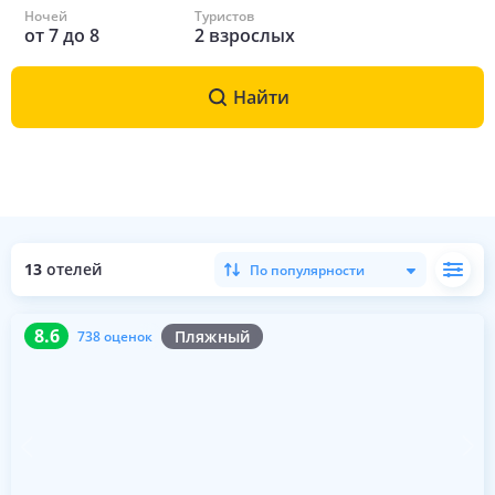
Ночей
Туристов
от
7
до
8
2
взрослых
Найти
13
отелей
По популярности
8.6
738 оценок
8.6
Пляжный
738 оценок