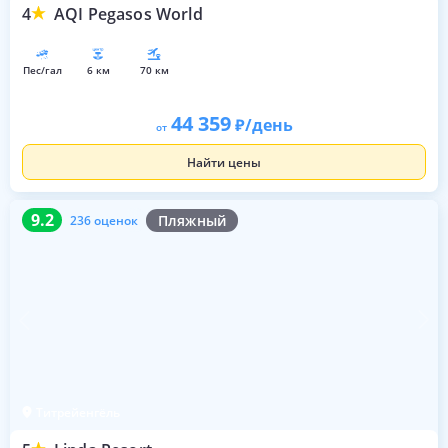
4
AQI Pegasos World
пес/гал
6 км
70 км
44 359
/день
от
Найти цены
9.2
236 оценок
9.2
Пляжный
236 оценок
Титрейенгёль