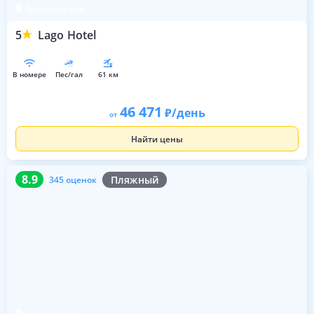
Титрейенгёль
5
Lago Hotel
в номере
пес/гал
61 км
46 471
/день
от
Найти цены
8.9
345 оценок
8.9
Пляжный
345 оценок