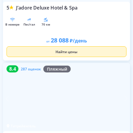
5
J’adore Deluxe Hotel & Spa
в номере
пес/гал
70 км
28 088
/день
от
Найти цены
8.4
287 оценок
8.4
Пляжный
287 оценок
Титрейенгёль