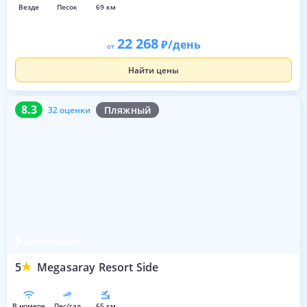
везде
песок
69 км
22 268
/день
от
Найти цены
8.3
32 оценки
8.3
Пляжный
32 оценки
Титрейенгёль
5
Megasaray Resort Side
в номере
пес/гал
65 км