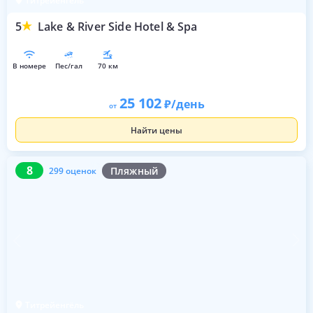
Титрейенгёль
5
Lake & River Side Hotel & Spa
в номере
пес/гал
70 км
25 102
/день
от
Найти цены
8
299 оценок
8
Пляжный
299 оценок
Титрейенгёль