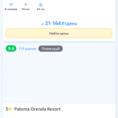
в номере
песок
69 км
21 164
/день
от
Найти цены
9.6
113 оценок
9.6
Пляжный
113 оценок
Титрейенгёль
5
Paloma Orenda Resort