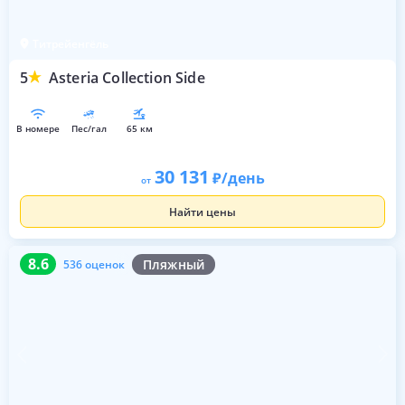
Титрейенгёль
5
Asteria Collection Side
в номере
пес/гал
65 км
30 131
/день
от
Найти цены
8.6
536 оценок
8.6
Пляжный
536 оценок