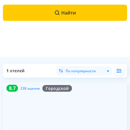
Найти
1
отелей
По популярности
8.7
238 оценок
8.7
Городской
238 оценок