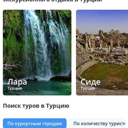
Лара
Сиде
Турция
Турция
Поиск туров в Турцию
по курортным городам
по количеству туристо