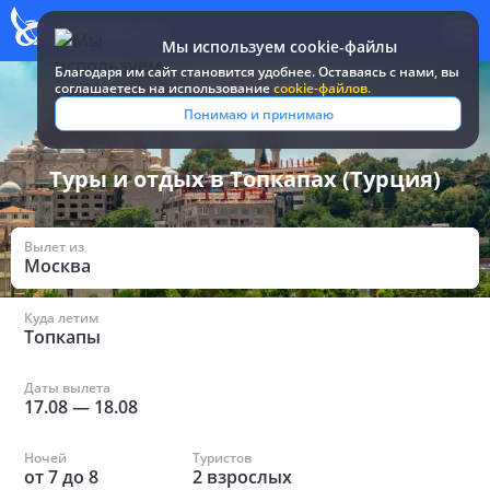
Мы используем cookie-файлы
Благодаря им сайт становится удобнее. Оставаясь c нами, вы
соглашаетесь на использование
cookie-файлов.
Все туры и путевки
/
Турция
/
в Топкапах
Понимаю и принимаю
Туры и отдых в Топкапах (Турция)
Вылет из
Москва
Куда летим
Топкапы
Даты вылета
17.08
—
18.08
Ночей
Туристов
от
7
до
8
2
взрослых