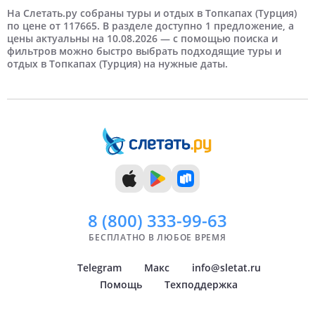
3 человека
3 дня
Март
Екатеринбург
Недорогие
4 дня
Отели 4 звезды
На третьей береговой линии
Апрель
4 человека
Казань
Дорогие
Отели 5 звезд
На Слетать.ру собраны туры и отдых в Топкапах (Турция)
по цене от 117665. В разделе доступно 1 предложение, а
цены актуальны на 10.08.2026 — с помощью поиска и
5 человек
5 дней
Май
Новосибирск
Отели HV-1
6 дней
Самые дорогие
Июнь
Отели HV-2
Нижний Новгород
фильтров можно быстро выбрать подходящие туры и
отдых в Топкапах (Турция) на нужные даты.
7 дней
Июль
Краснодар
8 дней
Август
Самара
9 дней
Сентябрь
Челябинск
10 дней
Октябрь
Тюмень
11 дней
Ноябрь
Уфа
12 дней
Декабрь
Архангельск
Показать
Показать
всё
всё
8 (800)
333-99-63
БЕСПЛАТНО В ЛЮБОЕ ВРЕМЯ
Telegram
Макс
info@sletat.ru
Помощь
Техподдержка