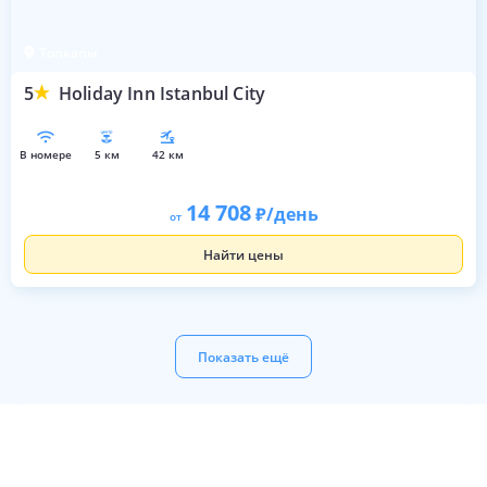
Топкапы
5
Holiday Inn Istanbul City
в номере
5 км
42 км
14 708
/день
от
Найти цены
Показать ещё