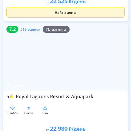
22 525
/день
от
Найти цены
7.2
519 оценок
7.2
Пляжный
519 оценок
Хургада
5
Royal Lagoons Resort & Aquapark
в лобби
песок
8 км
22 980
/день
от