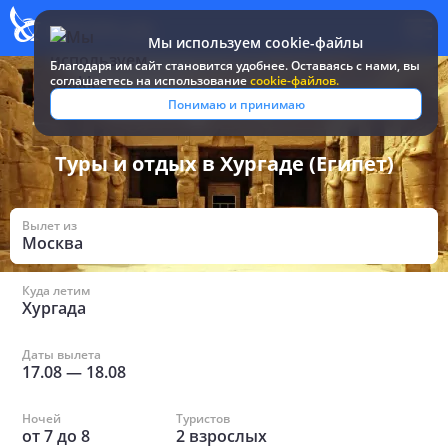
Мы используем cookie-файлы
Благодаря им сайт становится удобнее. Оставаясь c нами, вы
соглашаетесь на использование
cookie-файлов.
Все туры и путевки
/
Египет
/
в Хургаде
Понимаю и принимаю
Туры и отдых в Хургаде (Египет)
Вылет из
Москва
Куда летим
Хургада
Даты вылета
17.08
—
18.08
Ночей
Туристов
от
7
до
8
2
взрослых