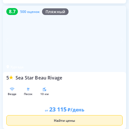
8.7
500 оценок
8.7
Пляжный
500 оценок
Хургада
5
Sea Star Beau Rivage
везде
песок
10 км
23 115
/день
от
Найти цены