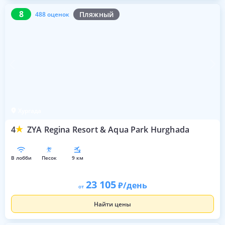
8
488 оценок
8
Пляжный
488 оценок
Хургада
4
ZYA Regina Resort & Aqua Park Hurghada
в лобби
песок
9 км
23 105
/день
от
Найти цены