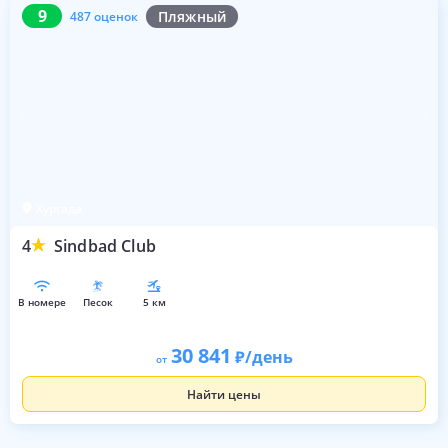
9
487 оценок
9
Пляжный
487 оценок
Хургада
4
Sindbad Club
в номере
песок
5 км
30 841
/день
от
Найти цены