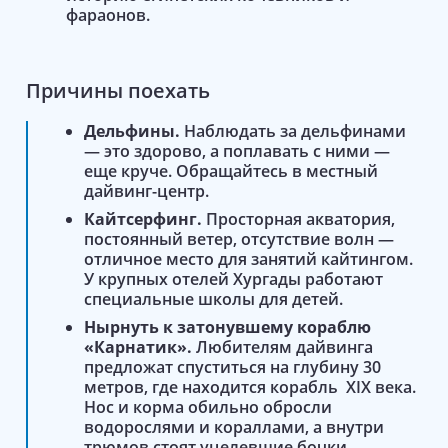
фараонов.
Причины поехать
Дельфины.
Наблюдать за дельфинами
— это здорово, а поплавать с ними —
еще круче. Обращайтесь в местный
дайвинг-центр.
Кайтсерфинг.
Просторная акватория,
постоянный ветер, отсутствие волн —
отличное место для занятий кайтингом.
У крупных отелей Хургады работают
специальные школы для детей.
Нырнуть к затонувшему кораблю
«Карнатик».
Любителям дайвинга
предложат спуститься на глубину 30
метров, где находится корабль XIX века.
Нос и корма обильно обросли
водорослями и кораллами, а внутри
трюмов стоят уцелевшие бочки.