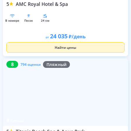
5
AMC Royal Hotel & Spa
в номере
песок
24 км
24 035
/день
от
Найти цены
8
794 оценки
8
Пляжный
794 оценки
Хургада