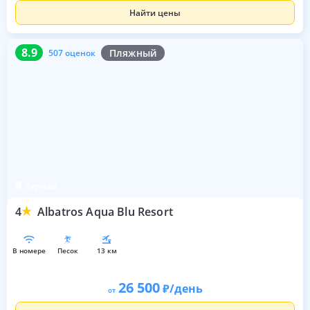
Найти цены
8.9
507 оценок
8.9
Пляжный
507 оценок
Хургада
4
Albatros Aqua Blu Resort
в номере
песок
13 км
26 500
/день
от