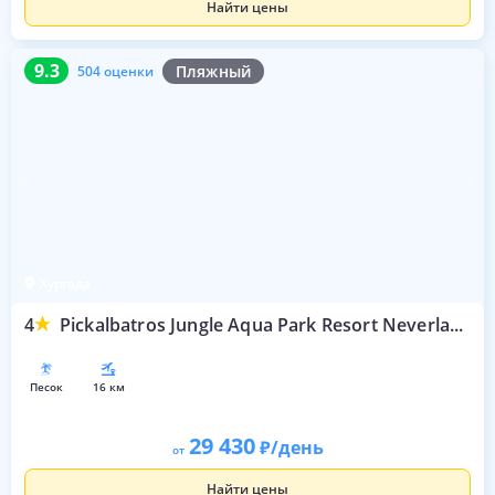
Найти цены
9.3
504 оценки
9.3
Пляжный
504 оценки
Хургада
4
Pickalbatros Jungle Aqua Park Resort Neverland Hurghada
песок
16 км
29 430
/день
от
Найти цены