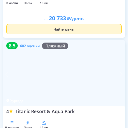
в лобби
песок
13 км
20 733
/день
от
Найти цены
8.5
602 оценки
8.5
Пляжный
602 оценки
Хургада
4
Titanic Resort & Aqua Park
в номере
песок
12 км