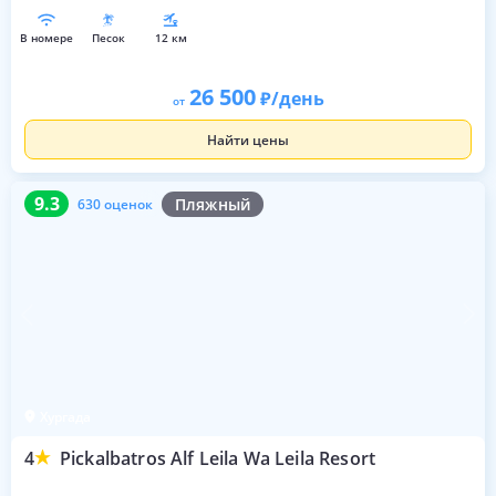
в номере
песок
12 км
26 500
/день
от
Найти цены
9.3
630 оценок
9.3
Пляжный
630 оценок
Хургада
4
Pickalbatros Alf Leila Wa Leila Resort