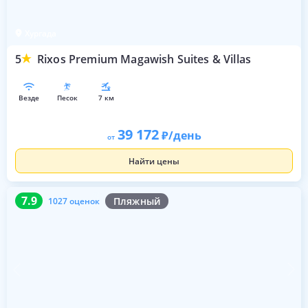
Хургада
5
Rixos Premium Magawish Suites & Villas
везде
песок
7 км
39 172
/день
от
Найти цены
7.9
1027 оценок
7.9
Пляжный
1027 оценок