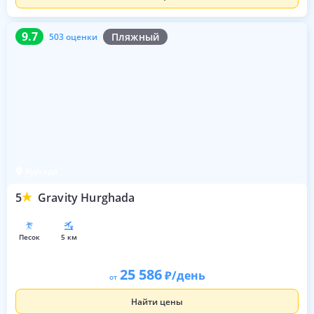
9.7
503 оценки
9.7
Пляжный
503 оценки
Хургада
5
Gravity Hurghada
песок
5 км
25 586
/день
от
Найти цены