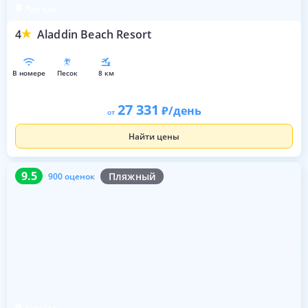
Хургада
4
Aladdin Beach Resort
в номере
песок
8 км
27 331
/день
от
Найти цены
9.5
900 оценок
9.5
Пляжный
900 оценок