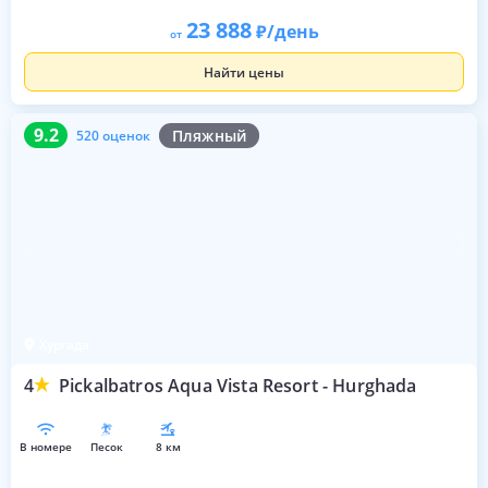
23 888
/день
от
Найти цены
9.2
520 оценок
9.2
Пляжный
520 оценок
Хургада
4
Pickalbatros Aqua Vista Resort - Hurghada
в номере
песок
8 км