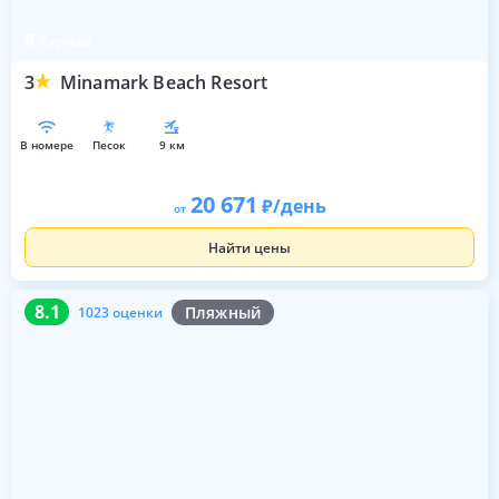
Хургада
3
Minamark Beach Resort
в номере
песок
9 км
20 671
/день
от
Найти цены
8.1
1023 оценки
8.1
Пляжный
1023 оценки