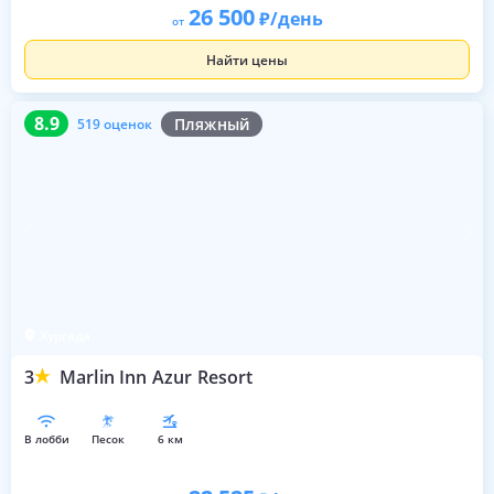
26 500
/день
от
Найти цены
8.9
519 оценок
8.9
Пляжный
519 оценок
Хургада
3
Marlin Inn Azur Resort
в лобби
песок
6 км