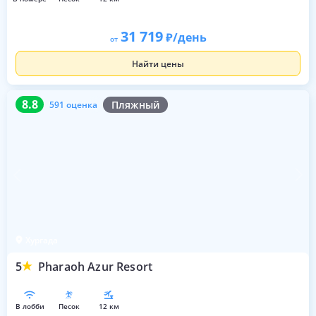
31 719
/день
от
Найти цены
8.8
591 оценка
8.8
Пляжный
591 оценка
Хургада
5
Pharaoh Azur Resort
в лобби
песок
12 км