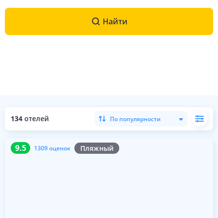
Найти
134
отелей
По популярности
9.5
1309 оценок
9.5
Пляжный
1309 оценок