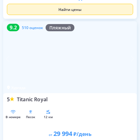
Найти цены
9.2
510 оценок
9.2
Пляжный
510 оценок
Хургада
5
Titanic Royal
в номере
песок
12 км
29 994
/день
от