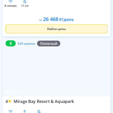
в номере
11 км
26 468
/день
от
Найти цены
8
624 оценки
8
Пляжный
624 оценки
Хургада
4
Mirage Bay Resort & Aquapark