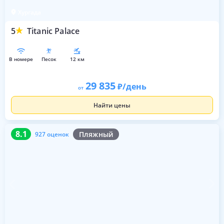
Хургада
5
Titanic Palace
в номере
песок
12 км
29 835
/день
от
Найти цены
8.1
927 оценок
8.1
Пляжный
927 оценок