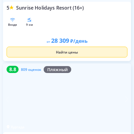
5
Sunrise Holidays Resort (16+)
везде
9 км
28 309
/день
от
Найти цены
8.8
809 оценок
8.8
Пляжный
809 оценок
Хургада