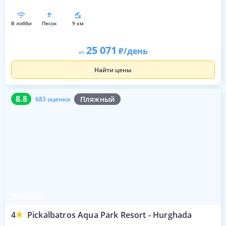
в лобби
песок
9 км
25 071
/день
от
Найти цены
8.8
683 оценки
8.8
Пляжный
683 оценки
Хургада
4
Pickalbatros Aqua Park Resort - Hurghada