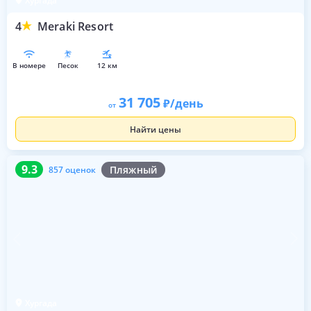
Хургада
4
Meraki Resort
в номере
песок
12 км
31 705
/день
от
Найти цены
9.3
857 оценок
9.3
Пляжный
857 оценок
Хургада